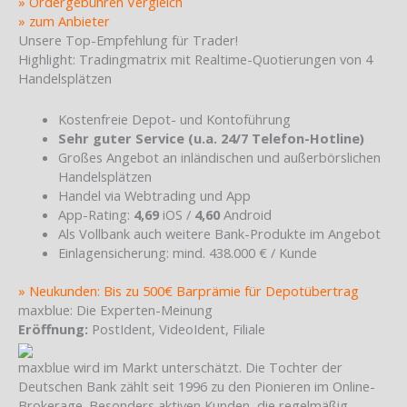
» Ordergebühren Vergleich
» zum Anbieter
Unsere Top-Empfehlung für Trader!
Highlight: Tradingmatrix mit Realtime-Quotierungen von 4
Handelsplätzen
Kostenfreie Depot- und Kontoführung
Sehr guter Service (u.a. 24/7 Telefon-Hotline)
Großes Angebot an inländischen und außerbörslichen
Handelsplätzen
Handel via Webtrading und App
App-Rating:
4,69
iOS /
4,60
Android
Als Vollbank auch weitere Bank-Produkte im Angebot
Einlagensicherung: mind. 438.000 € / Kunde
» Neukunden: Bis zu 500€ Barprämie für Depotübertrag
maxblue: Die Experten-Meinung
Eröffnung:
PostIdent, VideoIdent, Filiale
maxblue wird im Markt unterschätzt. Die Tochter der
Deutschen Bank zählt seit 1996 zu den Pionieren im Online-
Brokerage. Besonders aktiven Kunden, die regelmäßig