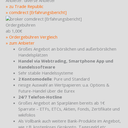
Anbieter:
diverse Anbieter
» zu Trade Republic
» comdirect [Erfahrungsbericht]
Ordergebühren
ab 1,00€
» Ordergebühren Vergleich
» zum Anbieter
Großes Angebot an börslichen und außerbörslichen
Handelsplätzen
Handel via Webtrading, Smartphone App und
Handelssoftware
Sehr stabile Handelssysteme
2 Kontomodelle
: Pure und Standard
riesige Auswahl an Wertpapieren: u.a. Options &
Future-Handel über die Eurex
24/7 Telefon-Hotline
Großes Angebot an Sparplänen bereits ab 1€
Sparrate – ETFs, ETCs, Aktien, Fonds, Zertifikate und
wikifolios
Als Vollbank auch weitere Bank-Produkte im Angebot,
wie z.B. kostenloses Girokonto, Tagesgeld etc.