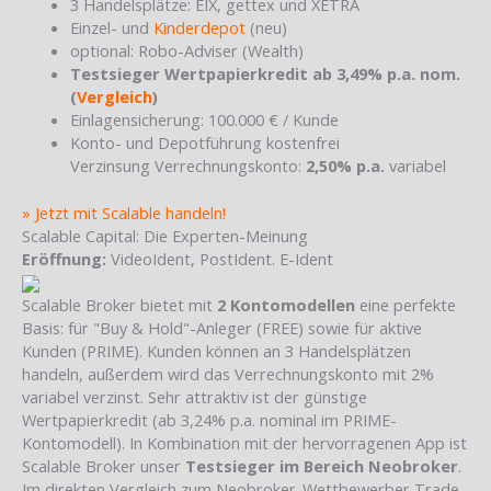
3 Handelsplätze: EIX, gettex und XETRA
Einzel- und
Kinderdepot
(neu)
optional: Robo-Adviser (Wealth)
Testsieger Wertpapierkredit ab 3,49% p.a. nom.
(
Vergleich
)
Einlagensicherung: 100.000 € / Kunde
Konto- und Depotführung kostenfrei
Verzinsung Verrechnungskonto:
2,50% p.a.
variabel
» Jetzt mit Scalable handeln!
Scalable Capital: Die Experten-Meinung
Eröffnung:
VideoIdent, PostIdent. E-Ident
Scalable Broker bietet mit
2 Kontomodellen
eine perfekte
Basis: für "Buy & Hold"-Anleger (FREE) sowie für aktive
Kunden (PRIME). Kunden können an 3 Handelsplätzen
handeln, außerdem wird das Verrechnungskonto mit 2%
variabel verzinst. Sehr attraktiv ist der günstige
Wertpapierkredit (ab 3,24% p.a. nominal im PRIME-
Kontomodell). In Kombination mit der hervorragenen App ist
Scalable Broker unser
Testsieger im Bereich Neobroker
.
Im direkten Vergleich zum Neobroker-Wettbewerber Trade