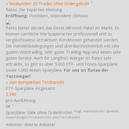
1
» Neukunden: 20 Trades ohne Ordergebühr
flatex: Die Experten-Meinung
Eröffnung:
PostIdent, VideoIdent (IDnow)
flatex bietet derzeit das beste Allround-Paket im Markt. Es
können sämtliche Wertpapierarten professionell und zu
vergleichsweise attraktiven Konditionen gehandelt werden.
Die Handelsbedingungen sind überdurchschnittlich mit sehr
gutem Webtrading, sehr guter Trading-App und einem sehr
guten Service. Auch für Langfrist-Anleger ist flatex sehr
attraktiv, so gibt es über 5.000 ETF- und Fonds-Sparpläne
sowie 1.000 Aktien-Sparpläne.
Für uns ist flatex der
Testsieger!
» zum kompletten Testbericht
ETF-Sparpläne insgesamt
2.390
pro Ausführung
1
0€
1
zzgl. marktüblicher Spreads,
Sparpläne:
Viele ohne Orderkosten
Zuwendungen Produktkosten und Fremdkosten.
Anbieter:
diverse Anbieter