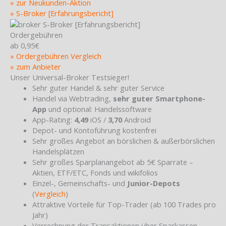
» zur Neukunden-Aktion
» S-Broker [Erfahrungsbericht]
Ordergebühren
ab 0,95€
» Ordergebühren Vergleich
» zum Anbieter
Unser Universal-Broker Testsieger!
Sehr guter Handel & sehr guter Service
Handel via Webtrading,
sehr guter Smartphone-
App
und optional: Handelssoftware
App-Rating:
4,49
iOS /
3,70
Android
Depot- und Kontoführung kostenfrei
Sehr großes Angebot an börslichen & außerbörslichen
Handelsplätzen
Sehr großes Sparplanangebot ab 5€ Sparrate –
Aktien, ETF/ETC, Fonds und wikifolios
Einzel-, Gemeinschafts- und
Junior-Depots
(
Vergleich
)
Attraktive Vorteile für Top-Trader (ab 100 Trades pro
Jahr)
Verrechnung der Transaktionen über Sparkassen-