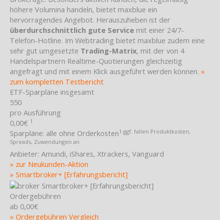
höhere Volumina handeln, bietet maxblue ein
hervorragendes Angebot. Herauszuheben ist der
überdurchschnittlich gute Service
mit einer 24/7-
Telefon-Hotline. Im Webtrading bietet maxblue zudem eine
sehr gut umgesetzte
Trading-Matrix
, mit der von 4
Handelspartnern Realtime-Quotierungen gleichzeitig
angefragt und mit einem Klick ausgeführt werden können.
»
zum kompletten Testbericht
ETF-Sparpläne insgesamt
550
pro Ausführung
1
0,00€
1 ggf. fallen Produktkosten,
Sparpläne:
alle ohne Orderkosten
Spreads, Zuwendungen an
Anbieter:
Amundi, iShares, Xtrackers, Vanguard
» zur Neukunden-Aktion
» Smartbroker+ [Erfahrungsbericht]
Ordergebühren
ab 0,00€
» Ordergebühren Vergleich