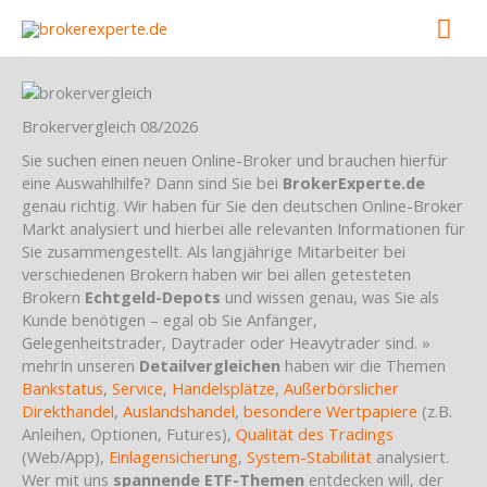
Skip
Mai
to
content
Men
Brokervergleich 08/2026
Sie suchen einen neuen Online-Broker und brauchen hierfür
eine Auswahlhilfe? Dann sind Sie bei
BrokerExperte.de
genau richtig. Wir haben für Sie den deutschen Online-Broker
Markt analysiert und hierbei alle relevanten Informationen für
Sie zusammengestellt. Als langjährige Mitarbeiter bei
verschiedenen Brokern haben wir bei allen getesteten
Brokern
Echtgeld-Depots
und wissen genau, was Sie als
Kunde benötigen – egal ob Sie Anfänger,
Gelegenheitstrader, Daytrader oder Heavytrader sind.
»
mehr
In unseren
Detailvergleichen
haben wir die Themen
Bankstatus
,
Service
,
Handelsplätze
,
Außerbörslicher
Direkthandel
,
Auslandshandel
,
besondere Wertpapiere
(z.B.
Anleihen, Optionen, Futures),
Qualität des Tradings
(Web/App),
Einlagensicherung
,
System-Stabilität
analysiert.
Wer mit uns
spannende ETF-Themen
entdecken will, der