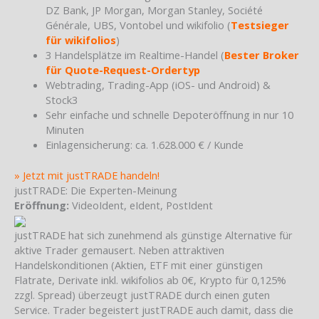
DZ Bank, JP Morgan, Morgan Stanley, Société
Générale, UBS, Vontobel und wikifolio (
Testsieger
für wikifolios
)
3 Handelsplätze im Realtime-Handel (
Bester Broker
für Quote-Request-Ordertyp
Webtrading, Trading-App (iOS- und Android) &
Stock3
Sehr einfache und schnelle Depoteröffnung in nur 10
Minuten
Einlagensicherung: ca. 1.628.000 € / Kunde
» Jetzt mit justTRADE handeln!
justTRADE: Die Experten-Meinung
Eröffnung:
VideoIdent, eIdent, PostIdent
justTRADE hat sich zunehmend als günstige Alternative für
aktive Trader gemausert. Neben attraktiven
Handelskonditionen (Aktien, ETF mit einer günstigen
Flatrate, Derivate inkl. wikifolios ab 0€, Krypto für 0,125%
zzgl. Spread) überzeugt justTRADE durch einen guten
Service. Trader begeistert justTRADE auch damit, dass die