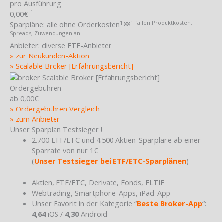
pro Ausführung
1
0,00€
1 ggf. fallen Produktkosten,
Sparpläne:
alle ohne Orderkosten
Spreads, Zuwendungen an
Anbieter:
diverse ETF-Anbieter
» zur Neukunden-Aktion
» Scalable Broker [Erfahrungsbericht]
Ordergebühren
ab 0,00€
» Ordergebühren Vergleich
» zum Anbieter
Unser Sparplan Testsieger !
2.700 ETF/ETC und 4.500 Aktien-Sparpläne ab einer
Sparrate von nur 1€
(
Unser Testsieger bei ETF/ETC-Sparplänen
)
Aktien, ETF/ETC, Derivate, Fonds, ELTIF
Webtrading, Smartphone-Apps, iPad-App
Unser Favorit in der Kategorie “
Beste Broker-App
“:
4,64
iOS /
4,30
Android