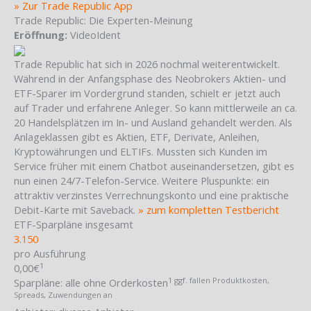
» Zur Trade Republic App
Trade Republic: Die Experten-Meinung
Eröffnung:
VideoIdent
Trade Republic hat sich in 2026 nochmal weiterentwickelt.
Während in der Anfangsphase des Neobrokers Aktien- und
ETF-Sparer im Vordergrund standen, schielt er jetzt auch
auf Trader und erfahrene Anleger. So kann mittlerweile an ca.
20 Handelsplätzen im In- und Ausland gehandelt werden. Als
Anlageklassen gibt es Aktien, ETF, Derivate, Anleihen,
Kryptowährungen und ELTIFs. Mussten sich Kunden im
Service früher mit einem Chatbot auseinandersetzen, gibt es
nun einen 24/7-Telefon-Service. Weitere Pluspunkte: ein
attraktiv verzinstes Verrechnungskonto und eine praktische
Debit-Karte mit Saveback.
» zum kompletten Testbericht
ETF-Sparpläne insgesamt
3.150
pro Ausführung
1
0,00€
1 ggf. fallen Produktkosten,
Sparpläne:
alle ohne Orderkosten
Spreads, Zuwendungen an