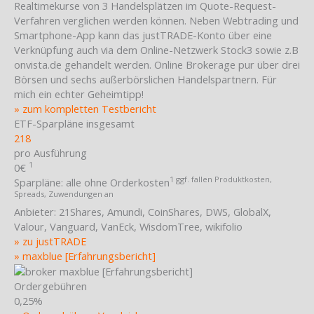
Realtimekurse von 3 Handelsplätzen im Quote-Request-
Verfahren verglichen werden können. Neben Webtrading und
Smartphone-App kann das justTRADE-Konto über eine
Verknüpfung auch via dem Online-Netzwerk Stock3 sowie z.B
onvista.de gehandelt werden. Online Brokerage pur über drei
Börsen und sechs außerbörslichen Handelspartnern. Für
mich ein echter Geheimtipp!
» zum kompletten Testbericht
ETF-Sparpläne insgesamt
218
pro Ausführung
1
0€
1 ggf. fallen Produktkosten,
Sparpläne:
alle ohne Orderkosten
Spreads, Zuwendungen an
Anbieter:
21Shares, Amundi, CoinShares, DWS, GlobalX,
Valour, Vanguard, VanEck, WisdomTree, wikifolio
» zu justTRADE
» maxblue [Erfahrungsbericht]
Ordergebühren
0,25%