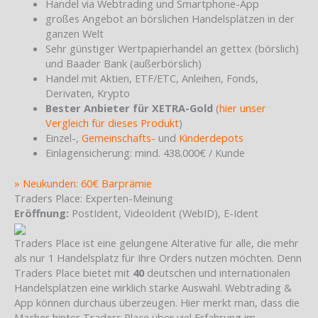
Handel via Webtrading und Smartphone-App
großes Angebot an börslichen Handelsplätzen in der
ganzen Welt
Sehr günstiger Wertpapierhandel an gettex (börslich)
und Baader Bank (außerbörslich)
Handel mit Aktien, ETF/ETC, Anleihen, Fonds,
Derivaten, Krypto
Bester Anbieter für XETRA-Gold
(
hier unser
Vergleich für dieses Produkt
)
Einzel-,
Gemeinschafts-
und
Kinderdepots
Einlagensicherung: mind. 438.000€ / Kunde
» Neukunden: 60€ Barprämie
Traders Place: Experten-Meinung
Eröffnung:
PostIdent, VideoIdent (WebID), E-Ident
Traders Place ist eine gelungene Alterative für alle, die mehr
als nur 1 Handelsplatz für Ihre Orders nutzen möchten. Denn
Traders Place bietet mit
40
deutschen und internationalen
Handelsplätzen eine wirklich starke Auswahl. Webtrading &
App können durchaus überzeugen. Hier merkt man, dass die
Macher hinter Traders Place über viel Erfahrung im