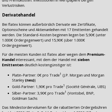
und Fremdkosten. Investitionen in Wertpapiere bergen
Verlustrisiken.
Derivatehandel
Bei flatex können außerbörslich Derivate wie Zertifikate,
Optionsscheine und Aktienanleihen mit 17 Emittenten gehandelt
werden. Die Standard-Kosten beginnen liegen bei 5,90€ (unter
1.000€ Ordergegenwert) und 15,90€ (über 1.000€
Ordergegenwert).
Für die meisten Kunden ist flatex aber wegen dem
Premium-
Handel
interessant, mit dem der Handel mit
sieben
Emittenten
deutlich kostengünstiger ist:
1
Platin-Partner: 0€ pro Trade
(J.P. Morgan und Morgan
Stanley
(neu)
)
1
Gold-Partner: 1,90€ pro Trade
(Société Générale, UBS)
1
Silber-Partner: 3,90€ pro Trade
(Vontobel, BNP,
Goldman Sachs
Das Mindestordervolumen für die rabattierten Ordergebühren