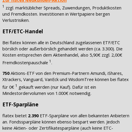
Zur flatex Neukunden-Aktion
1
zzgl. marktüblicher Spreads, Zuwendungen, Produktkosten
und Fremdkosten. Investitionen in Wertpapiere bergen
Verlustrisiken.
ETF/ETC-Handel
Bei flatex können alle in Deutschland zugelassenen ETF/ETC
börslich oder außerbörslich gehandelt werden (ca. 3.300). Die
Kosten entsprechen dem Aktienhandel, also 5,90€ zzgl. 2,00€
1
Fremdkostenpauschale
.
750
Aktions-ETF von den Premium-Partnern Amundi, iShares,
Xtrackers, Vanguard, VanEck und WisdomTree können bei flatex
1
für 0€
gekauft werden (nur Kauf). Dafür ist ein
Mindestordervolumen von 1.000€ notwendig.
ETF-Sparpläne
flatex bietet
2.390
ETF-Sparpläne von allen bekannten Anbietern
an. Fondssparpläne können ebenso bespart werden. Jedoch
keine Aktien- oder Zertifikatesparpläne (auch keine ETC-