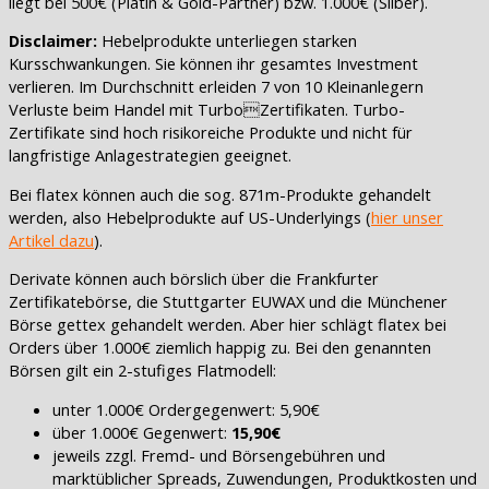
liegt bei 500€ (Platin & Gold-Partner) bzw. 1.000€ (Silber).
Disclaimer:
Hebelprodukte unterliegen starken
Kursschwankungen. Sie können ihr gesamtes Investment
verlieren. Im Durchschnitt erleiden 7 von 10 Kleinanlegern
Verluste beim Handel mit TurboZertifikaten. Turbo-
Zertifikate sind hoch risikoreiche Produkte und nicht für
langfristige Anlagestrategien geeignet.
Bei flatex können auch die sog. 871m-Produkte gehandelt
werden, also Hebelprodukte auf US-Underlyings (
hier unser
Artikel dazu
).
Derivate können auch börslich über die Frankfurter
Zertifikatebörse, die Stuttgarter EUWAX und die Münchener
Börse gettex gehandelt werden. Aber hier schlägt flatex bei
Orders über 1.000€ ziemlich happig zu. Bei den genannten
Börsen gilt ein 2-stufiges Flatmodell:
unter 1.000€ Ordergegenwert: 5,90€
über 1.000€ Gegenwert:
15,90€
jeweils zzgl. Fremd- und Börsengebühren und
marktüblicher Spreads, Zuwendungen, Produktkosten und