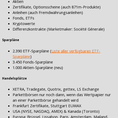
Aktien
Zertifikate, Optionsscheine (auch 871m-Produkte)
Anleihen (auch Fremdwährungsanleihen)
Fonds, ETFs
Kryptowerte
Differenzkontrakte (Marketmaker: Société Génerale)
Sparpläne
2.390 ETF-Sparpläne (
Liste aller verfügbaren ETF-
Sparpläne
)
3.450 Fonds-Sparpläne
1.000 Aktien-Sparpläne (neu)
Handelsplätze
XETRA, Tradegate, Quotrix, gettex, LS Exchange
Parkettbörsen nur noch dann, wenn das Wertpapier nur
an einer Parkettbörse gehandelt wird
Frankfurt Zertifikate, Stuttgart EUWAX
USA (NYSE, NASDAQ, AMEX) & Kanada (Toronto)
Europa: Brüssel, Lissabon, Paris, Amsterdam, Mailand,