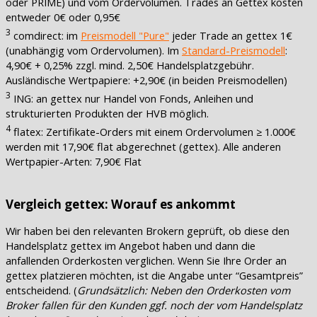
oder PRIME) und vom Ordervolumen. Trades an Gettex kosten
entweder 0€ oder 0,95€
3
comdirect: im
Preismodell "Pure"
jeder Trade an gettex 1€
(unabhängig vom Ordervolumen). Im
Standard-Preismodell
:
4,90€ + 0,25% zzgl. mind. 2,50€ Handelsplatzgebühr.
Ausländische Wertpapiere: +2,90€ (in beiden Preismodellen)
3
ING: an gettex nur Handel von Fonds, Anleihen und
strukturierten Produkten der HVB möglich.
4
flatex: Zertifikate-Orders mit einem Ordervolumen ≥ 1.000€
werden mit 17,90€ flat abgerechnet (gettex). Alle anderen
Wertpapier-Arten: 7,90€ Flat
Vergleich gettex: Worauf es ankommt
Wir haben bei den relevanten Brokern geprüft, ob diese den
Handelsplatz gettex im Angebot haben und dann die
anfallenden Orderkosten verglichen. Wenn Sie Ihre Order an
gettex platzieren möchten, ist die Angabe unter “Gesamtpreis”
entscheidend. (
Grundsätzlich: Neben den Orderkosten vom
Broker fallen für den Kunden ggf. noch der vom Handelsplatz