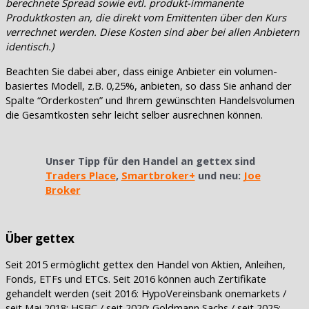
berechnete Spread sowie evtl. produkt-immanente
Produktkosten an, die direkt vom Emittenten über den Kurs
verrechnet werden. Diese Kosten sind aber bei allen Anbietern
identisch.)
Beachten Sie dabei aber, dass einige Anbieter ein volumen-
basiertes Modell, z.B. 0,25%, anbieten, so dass Sie anhand der
Spalte “Orderkosten” und Ihrem gewünschten Handelsvolumen
die Gesamtkosten sehr leicht selber ausrechnen können.
Unser Tipp für den Handel an gettex sind
Traders Place
,
Smartbroker+
und neu:
Joe
Broker
Über gettex
Seit 2015 ermöglicht gettex den Handel von Aktien, Anleihen,
Fonds, ETFs und ETCs. Seit 2016 können auch Zertifikate
gehandelt werden (seit 2016: HypoVereinsbank onemarkets /
seit Mai 2018: HSBC / seit 2020: Goldmann Sachs / seit 2025: