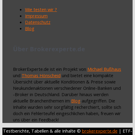
Wie testen wir ?
Impressum
Datenschutz
Blog
Über Brokerexperte.de
BrokerExperte.de ist ein Projekt von
Michael Bußhaus
und
Thomas Hönscheid
und bietet eine kompakte
Übersicht über aktuelle Konditionen & Preise sowie
Neukundenaktionen verschiedener Online-Banken und
-Broker in Deutschland. Darüber hinaus werden
aktuelle Branchenthemen im
Blog
aufgegriffen. Die
Inhalte wurden sehr sorgfältig recherchiert, sollte sich
doch ein Fehlerteufel eingeschlichen haben, freuen wir
uns über ein Feedback!
Testberichte, Tabellen & alle Inhalte ©
brokerexperte.de
| ETF-