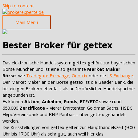
Skip to content
Main Menu
Bester Broker für gettex
Das elektronische Handelssystem gettex gehört zur bayerischen
Börse München und ist eine so genannte
Market Maker
Börse
, wie
Tradegate Exchange
,
Quotrix
oder die
LS Exchange
.
Der Market Maker an der Börse gettex ist die Baader Bank, die
bei einigen Brokern ebenfalls als außerbörslicher Handelspartner
angebunden ist.
Es können
Aktien
,
Anleihen
,
Fonds
,
ETF/ETC
sowie rund
650.000
Zertifikate
– vierer Emittenten Goldman Sachs, HSBC,
HypoVereinsbank und BNP Paribas – über gettex gehandelt
werden.
Die Kursstellungen von gettex gelten zur Haupthandelszeit (9:00
Uhr bis 17:30 Uhr) als sehr gut, auch weil hier das