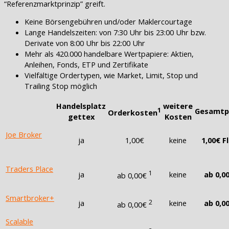
“Referenzmarktprinzip” greift.
Keine Börsengebühren und/oder Maklercourtage
Lange Handelszeiten: von 7:30 Uhr bis 23:00 Uhr bzw.
Derivate von 8:00 Uhr bis 22:00 Uhr
Mehr als 420.000 handelbare Wertpapiere: Aktien,
Anleihen, Fonds, ETP und Zertifikate
Vielfältige Ordertypen, wie Market, Limit, Stop und
Trailing Stop möglich
Handelsplatz
weitere
1
Gesamtp
Orderkosten
gettex
Kosten
Joe Broker
ja
1,00€
keine
1,00€ F
Traders Place
1
ja
keine
ab 0,0
ab 0,00€
Smartbroker+
ja
2
keine
ab 0,0
ab 0,00€
Scalable