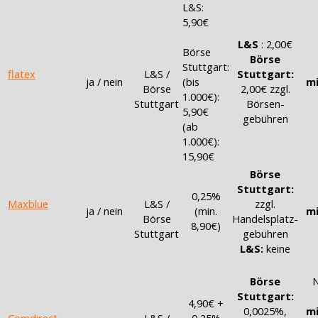
L&S:
5,90€
L&S
: 2,00€
Börse
Börse
Stuttgart:
flatex
L&S /
Stuttgart:
ja / nein
(bis
mi
Börse
2,00€ zzgl.
1.000€):
Stuttgart
Börsen-
5,90€
gebühren
(ab
1.000€):
15,90€
Börse
Stuttgart:
0,25%
Maxblue
L&S /
zzgl.
ja / nein
(min.
mi
Börse
Handelsplatz-
8,90€)
Stuttgart
gebühren
L&S:
keine
Börse
N
Stuttgart:
4,90€ +
0,0025%,
mi
Comdirect
L&S /
0,25%