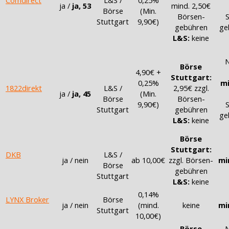
ja /
ja, 53
mind. 2,50€
Börse
(Min.
Börsen-
S
Stuttgart
9,90€)
gebühren
ge
L&S:
keine
N
Börse
4,90€ +
Stuttgart:
0,25%
mi
1822direkt
L&S /
2,95€ zzgl.
ja /
ja, 45
(Min.
Börse
Börsen-
9,90€)
S
Stuttgart
gebühren
ge
L&S:
keine
Börse
Stuttgart:
DKB
L&S /
ja / nein
ab 10,00€
zzgl. Börsen-
mi
Börse
gebühren
Stuttgart
L&S:
keine
0,14%
LYNX Broker
Börse
ja / nein
(mind.
keine
mi
Stuttgart
10,00€)
Börse
N