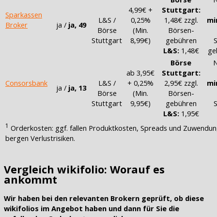
4,99€ +
Stuttgart:
Sparkassen
L&S /
0,25%
1,48€ zzgl.
mi
Broker
ja /
ja, 49
Börse
(Min.
Börsen-
Stuttgart
8,99€)
gebühren
S
L&S:
1,48€
ge
Börse
N
ab 3,95€
Stuttgart:
Consorsbank
L&S /
+ 0,25%
2,95€ zzgl.
mi
ja /
ja, 13
Börse
(Min.
Börsen-
Stuttgart
9,95€)
gebühren
S
L&S:
1,95€
1
Orderkosten: ggf. fallen Produktkosten, Spreads und Zuwendung
bergen Verlustrisiken.
Vergleich wikifolio: Worauf es
ankommt
Wir haben bei den relevanten Brokern geprüft, ob diese
wikifolios im Angebot haben und dann für Sie die