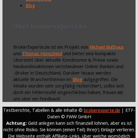
Blog
Über Brokerexperte.de
BrokerExperte.de ist ein Projekt von
Michael Bußhaus
und
Thomas Hönscheid
und bietet eine kompakte
Übersicht über aktuelle Konditionen & Preise sowie
Neukundenaktionen verschiedener Online-Banken und
-Broker in Deutschland. Darüber hinaus werden
aktuelle Branchenthemen im
Blog
aufgegriffen. Die
Inhalte wurden sehr sorgfältig recherchiert, sollte sich
doch ein Fehlerteufel eingeschlichen haben, freuen wir
uns über ein Feedback!
Testberichte, Tabellen & alle Inhalte ©
brokerexperte.de
| ETF-
Daten © FWW GmbH
Achtung:
Geld anlegen kann sich finanziell lohnen, aber es ist
nicht ohne Risiko. Sie können (einen Teil) Ihre(r) Einlage verlieren.
Die Webseite enthält Affiliate-Links, über welche womöglich