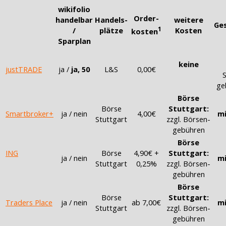
wikifolio
Order-
handelbar
Handels-
weitere
Ge
1
/
plätze
Kosten
kosten
Sparplan
keine
justTRADE
ja /
ja, 50
L&S
0,00€
S
ge
Börse
Börse
Stuttgart:
Smartbroker+
ja / nein
4,00€
mi
Stuttgart
zzgl. Börsen-
gebühren
Börse
ING
Börse
4,90€ +
Stuttgart:
ja / nein
mi
Stuttgart
0,25%
zzgl. Börsen-
gebühren
Börse
Börse
Stuttgart:
Traders Place
ja / nein
ab 7,00€
mi
Stuttgart
zzgl. Börsen-
gebühren