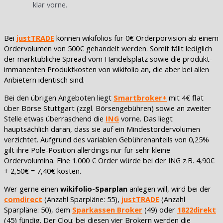
klar vorne.
Bei
justTRADE
können wikifolios für 0€ Orderporvision ab einem
Ordervolumen von 500€ gehandelt werden. Somit fällt lediglich
der marktübliche Spread vom Handelsplatz sowie die produkt-
immanenten Produktkosten von wikifolio an, die aber bei allen
Anbietern identisch sind.
Bei den übrigen Angeboten liegt
Smartbroker+
mit 4€ flat
über Börse Stuttgart (zzgl. Börsengebühren) sowie an zweiter
Stelle etwas überraschend die
ING
vorne. Das liegt
hauptsächlich daran, dass sie auf ein Mindestordervolumen
verzichtet. Aufgrund des variablen Gebührenanteils von 0,25%
gilt ihre Pole-Position allerdings nur für sehr kleine
Ordervolumina. Eine 1.000 € Order würde bei der ING z.B. 4,90€
+ 2,50€ = 7,40€ kosten.
Wer gerne einen
wikifolio-Sparplan
anlegen will, wird bei der
comdirect
(Anzahl Sparpläne: 55),
justTRADE
(Anzahl
Sparpläne: 50), dem
Sparkassen Broker
(49) oder
1822direkt
(45) fündig. Der Clou: bei diesen vier Brokern werden die