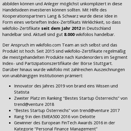
abbilden können und Anleger möglichst unkompliziert in diese
Handelsideen investieren können sollten. Mit Hilfe des
Kooperationspartners Lang & Schwarz wurde diese Idee in
Form eines verbrieften Index-Zertifikats Wirklichkeit, so dass
wikifolio-Zertifikate
seit dem Jahr 2012
in Deutschland
handelbar sind. Aktuell sind gut
8.000
wikifolios handelbar.
Der Anspruch im wikifolio.com Team an sich selbst und das
Produkt ist hoch. Seit 2015 sind wikifolio-Zertifikate regelmäßig
die meistgehandelten Produkte nach Kundenorders im Segment
Index- und Partizipationszertifikate der Börse Stuttgart.
Darüber hinaus wurde wikifolio mit zahlreichen Auszeichnungen
von unabhängigen Institutionen prämiert:
Innovator des Jahres 2019 von brand eins Wissen und
Statista
Zweiter Platz im Ranking “Bestes Startup Österreichs” von
trend@venture 2018
“Bestes Startup Österreichs” von trend@venture 2017
Rang 9 in den EMEA500 2016 von Deloitte
Gewinner des European FinTech Awards 2016 in der
Kategorie “Personal Finance Management”