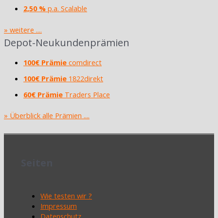
2,50 %
p.a. Scalable
» weitere ....
Depot-Neukundenprämien
100€ Prämie
comdirect
100€ Prämie
1822direkt
60€ Prämie
Traders Place
» Überblick alle Prämien ....
Seiten
Wie testen wir ?
Impressum
Datenschutz