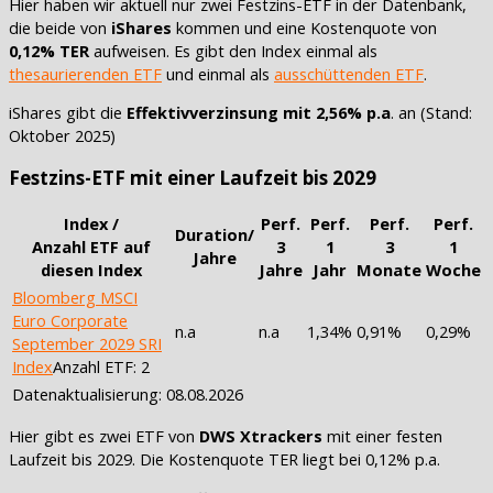
Hier haben wir aktuell nur zwei Festzins-ETF in der Datenbank,
die beide von
iShares
kommen und eine Kostenquote von
0,12% TER
aufweisen. Es gibt den Index einmal als
thesaurierenden ETF
und einmal als
ausschüttenden ETF
.
iShares gibt die
Effektivverzinsung mit 2,56% p.a
. an (Stand:
Oktober 2025)
Festzins-ETF mit einer Laufzeit bis 2029
Index /
Perf.
Perf.
Perf.
Perf.
Duration/
Anzahl ETF auf
3
1
3
1
Jahre
diesen Index
Jahre
Jahr
Monate
Woche
Bloomberg MSCI
Euro Corporate
n.a
n.a
1,34%
0,91%
0,29%
September 2029 SRI
Index
Anzahl ETF: 2
Datenaktualisierung: 08.08.2026
Hier gibt es zwei ETF von
DWS Xtrackers
mit einer festen
Laufzeit bis 2029. Die Kostenquote TER liegt bei 0,12% p.a.