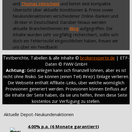
und
Thomas Hönscheid
und bietet eine kompakte
Übersicht über aktuelle Konditionen & Preise sowie
Neukundenaktionen verschiedener Online-Banken und
-Broker in Deutschland. Darüber hinaus werden
aktuelle Branchenthemen im
Blog
aufgegriffen. Die
Inhalte wurden sehr sorgfältig recherchiert, sollte sich
doch ein Fehlerteufel eingeschlichen haben, freuen wir
uns über ein Feedback!
Testberichte, Tabellen & alle Inhalte ©
brokerexperte.de
| ETF-
Daten © FWW GmbH
Achtung:
Geld anlegen kann sich finanziell lohnen, aber es ist
nicht ohne Risiko. Sie können (einen Teil) Ihre(r) Einlage verlieren.
Die Webseite enthält Affiliate-Links, über welche womöglich
Provisionen generiert werden. Provisionen können Einfluss auf
die Inhalte der Seite haben, da sie uns helfen, Ihnen diese Seite
kostenlos zur Verfügung zu stellen.
Aktuelle Depot-Neukundenaktionen
4,00% p.a. (6 Monate garantiert)