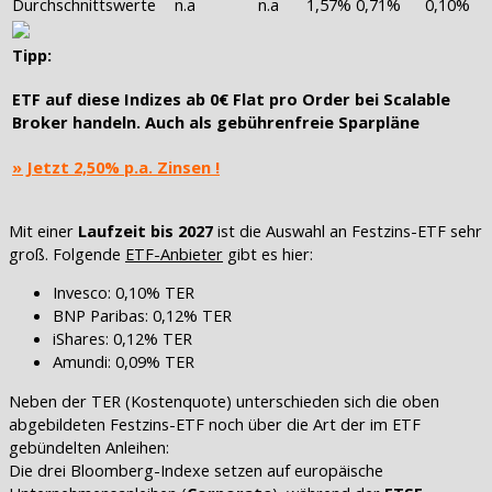
Durchschnittswerte
n.a
n.a
1,57%
0,71%
0,10%
Tipp:
ETF auf diese Indizes ab
0€ Flat pro Order
bei Scalable
Broker handeln. Auch als
gebührenfreie Sparpläne
» Jetzt 2,50% p.a. Zinsen !
Mit einer
Laufzeit bis 2027
ist die Auswahl an Festzins-ETF sehr
groß. Folgende
ETF-Anbieter
gibt es hier:
Invesco: 0,10% TER
BNP Paribas: 0,12% TER
iShares: 0,12% TER
Amundi: 0,09% TER
Neben der TER (Kostenquote) unterschieden sich die oben
abgebildeten Festzins-ETF noch über die Art der im ETF
gebündelten Anleihen:
Die drei Bloomberg-Indexe setzen auf europäische