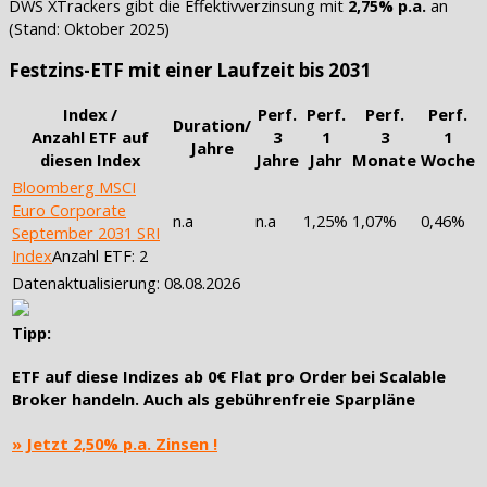
DWS XTrackers gibt die Effektivverzinsung mit
2,75% p.a.
an
(Stand: Oktober 2025)
Festzins-ETF mit einer Laufzeit bis 2031
Index /
Perf.
Perf.
Perf.
Perf.
Duration/
Anzahl ETF auf
3
1
3
1
Jahre
diesen Index
Jahre
Jahr
Monate
Woche
Bloomberg MSCI
Euro Corporate
n.a
n.a
1,25%
1,07%
0,46%
September 2031 SRI
Index
Anzahl ETF: 2
Datenaktualisierung: 08.08.2026
Tipp:
ETF auf diese Indizes ab
0€ Flat pro Order
bei Scalable
Broker handeln. Auch als
gebührenfreie Sparpläne
» Jetzt 2,50% p.a. Zinsen !