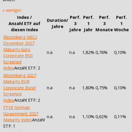
« weniger
Index /
Perf.
Perf.
Perf.
Perf.
Duration/
Anzahl ETF auf
3
1
3
1
Jahre
diesen Index
Jahre
Jahr
Monate
Woche
Bloomberg MSCI
December 2027
Maturity Euro
n.a
n.a
1,82%
0,76%
0,10%
Corporate ESG
Screened
Index
Anzahl ETF: 2
Bloomberg 2027
Maturity EUR
Corporate Bond
n.a
n.a
1,80%
0,75%
0,10%
Screened
Index
Anzahl ETF: 2
FTSE German
Government 2027
n.a
n.a
1,10%
0,62%
0,11%
Maturity Index
Anzahl
ETF: 1