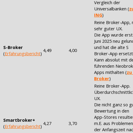
Vergleich der
Universalbanken (
z
ING
)
Reine Broker-App, 
sehr guter UX.
Die App wurde erst
Juni 2025 neu gelun
S-Broker
und hat die alte S
4,49
4,00
(
Erfahrungsbericht
)
Broker-App ersetzt
Kann absolut mit d
führenden Neobrok
Apps mithalten (
zu
Broker
)
Reine Broker-App.
Überdurchschnittli
UX.
Die nicht ganz so g
Bewertung in den
App-Stores resultie
Smartbroker+
4,27
3,70
m.E. aus Problemen
(
Erfahrungsbericht
)
der Anfangszeit na