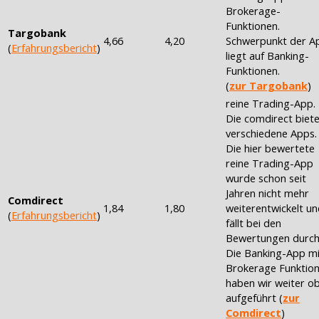
Brokerage-
Funktionen.
Targobank
4,66
4,20
Schwerpunkt der A
(
Erfahrungsbericht
)
liegt auf Banking-
Funktionen.
(
zur Targobank
)
reine Trading-App.
Die comdirect biete
verschiedene Apps.
Die hier bewertete
reine Trading-App
wurde schon seit
Jahren nicht mehr
Comdirect
1,84
1,80
weiterentwickelt u
(
Erfahrungsbericht
)
fällt bei den
Bewertungen durch
Die Banking-App mi
Brokerage Funktio
haben wir weiter o
aufgeführt (
zur
Comdirect
)