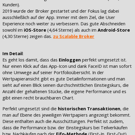
Kunden).
2019 wurde der Broker gestartet und der Fokus lag dabei
ausschließlich auf der App. Immer mit dem Ziel, die User
Experience noch weiter zu verbessern. Das gute Abschneiden
sowohl im
iOS-Store
(4,64 Sterne) als auch im
Android-Store
(4,30 Sterne) zeigen das.
zu Scalable Broker
Im Detail
:
Es geht los damit, dass das
Einloggen
perfekt umgesetzt ist.
Nur einen Klick auf das App-Icon und dank FaceID ist man sofort
ohne Umwege auf seiner Portfolioübersicht. In der
Wertpapieransicht gibt es gute Detailinformationen und man
sieht auf einen Blick seinen durchschnittlichen Einstiegskurs, die
Anzahl der gehaltenen Stücke, die eigene Performance und es
gibt einen recht brauchbaren Chart.
Perfekt umgesetzt sind die
historischen Transaktionen
, die
man auf Ebene des jeweiligen Wertpapiers angezeigt bekommt.
Diese enthalten auch die Ausschüttungen. Perfekt ist zudem,
dass die Performance bzw. der Einstiegskurs bei Teilverkäufen
bzw. Nachkäufen nach der
Fifo-Methode
(First-In, First-Out)