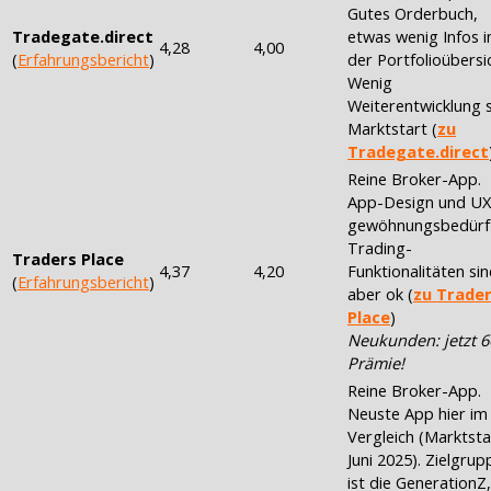
Gutes Orderbuch,
Tradegate.direct
etwas wenig Infos i
4,28
4,00
(
Erfahrungsbericht
)
der Portfolioübersi
Wenig
Weiterentwicklung s
Marktstart (
zu
Tradegate.direct
Reine Broker-App.
App-Design und UX 
gewöhnungsbedürft
Trading-
Traders Place
4,37
4,20
Funktionalitäten si
(
Erfahrungsbericht
)
aber ok (
zu Trade
Place
)
Neukunden: jetzt 6
Prämie!
Reine Broker-App.
Neuste App hier im
Vergleich (Marktsta
Juni 2025). Zielgrup
ist die GenerationZ,