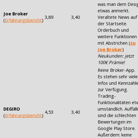
was man dem Desi
etwas anmerkt.
Joe Broker
3,89
3,40
Veraltete News auf
(
Erfahrungsbericht
)
der Startseite.
Orderbuch und
weitere Funktionen
mit Abstrichen (
zu
Joe Broker
)
Neukunden: jetzt
100€ Prämie!
Reine Broker-App.
Es stehen sehr viele
Infos und Kennzahl
zur Verfügung.
Trading-
Funktionalitäten et
DEGIRO
umständlich. Auffäll
4,53
3,40
(
Erfahrungsbericht
)
sind die schlechten
Bewertungen im
Google Play Store.
Außerdem: keine