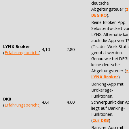
deutsche
Abgeltungsteuer (
z
DEGIRO
).
Reine Broker-App.
Selbstentwickelt vo
LYNX. Alternativ ka
auch die App von 
LYNX Broker
(Trader Work Stati
4,10
2,80
(
Erfahrungsbericht
)
genutzt werden.
Genau wie bei DEG
keine deutsche
Abgeltungsteuer (
z
LYNX Broker
)
Banking-App mit
Brokerage-
Funktionen.
DKB
4,61
4,60
Schwerpunkt der A
(
Erfahrungsbericht
)
liegt auf Banking-
Funktionen.
(
zur DKB
)
Banking-App mit