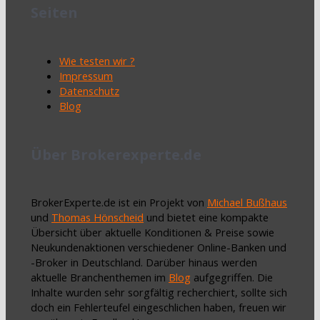
Seiten
Wie testen wir ?
Impressum
Datenschutz
Blog
Über Brokerexperte.de
BrokerExperte.de ist ein Projekt von
Michael Bußhaus
und
Thomas Hönscheid
und bietet eine kompakte
Übersicht über aktuelle Konditionen & Preise sowie
Neukundenaktionen verschiedener Online-Banken und
-Broker in Deutschland. Darüber hinaus werden
aktuelle Branchenthemen im
Blog
aufgegriffen. Die
Inhalte wurden sehr sorgfältig recherchiert, sollte sich
doch ein Fehlerteufel eingeschlichen haben, freuen wir