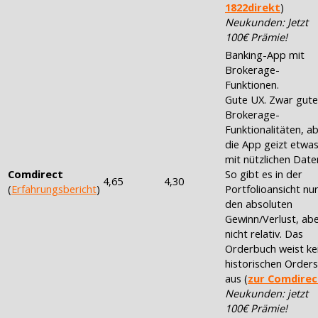
1822direkt
)
Neukunden: Jetzt
100€ Prämie!
Banking-App mit
Brokerage-
Funktionen.
Gute UX. Zwar gute
Brokerage-
Funktionalitäten, a
die App geizt etwa
mit nützlichen Date
Comdirect
So gibt es in der
4,65
4,30
(
Erfahrungsbericht
)
Portfolioansicht nu
den absoluten
Gewinn/Verlust, ab
nicht relativ. Das
Orderbuch weist ke
historischen Orders
aus (
zur Comdirec
Neukunden: jetzt
100€ Prämie!