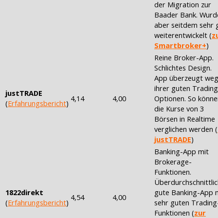
der Migration zur
Baader Bank. Wurd
aber seitdem sehr 
weiterentwickelt (
z
Smartbroker+
)
Reine Broker-App.
Schlichtes Design.
App überzeugt we
ihrer guten Trading
justTRADE
4,14
4,00
Optionen. So könne
(
Erfahrungsbericht
)
die Kurse von 3
Börsen in Realtime
verglichen werden (
justTRADE
)
Banking-App mit
Brokerage-
Funktionen.
Überdurchschnittli
1822direkt
gute Banking-App 
4,54
4,00
(
Erfahrungsbericht
)
sehr guten Trading
Funktionen (
zur