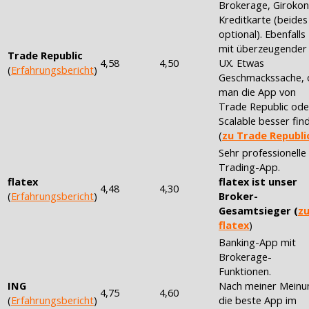
Brokerage, Girokon
Kreditkarte (beides
optional). Ebenfalls
mit überzeugender
Trade Republic
4,58
4,50
UX. Etwas
(
Erfahrungsbericht
)
Geschmackssache, 
man die App von
Trade Republic ode
Scalable besser find
(
zu Trade Republi
Sehr professionelle
Trading-App.
flatex
flatex ist unser
4,48
4,30
(
Erfahrungsbericht
)
Broker-
Gesamtsieger (
z
flatex
)
Banking-App mit
Brokerage-
Funktionen.
ING
Nach meiner Meinu
4,75
4,60
(
Erfahrungsbericht
)
die beste App im