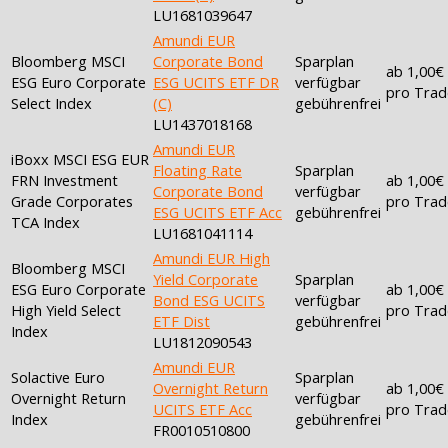
LU1681039647
Amundi EUR
Bloomberg MSCI
Corporate Bond
Sparplan
ab 1,00€
ESG Euro Corporate
ESG UCITS ETF DR
verfügbar
pro Trad
Select Index
(C)
gebührenfrei
LU1437018168
Amundi EUR
iBoxx MSCI ESG EUR
Floating Rate
Sparplan
FRN Investment
ab 1,00€
Corporate Bond
verfügbar
Grade Corporates
pro Trad
ESG UCITS ETF Acc
gebührenfrei
TCA Index
LU1681041114
Amundi EUR High
Bloomberg MSCI
Yield Corporate
Sparplan
ESG Euro Corporate
ab 1,00€
Bond ESG UCITS
verfügbar
High Yield Select
pro Trad
ETF Dist
gebührenfrei
Index
LU1812090543
Amundi EUR
Solactive Euro
Sparplan
Overnight Return
ab 1,00€
Overnight Return
verfügbar
UCITS ETF Acc
pro Trad
Index
gebührenfrei
FR0010510800