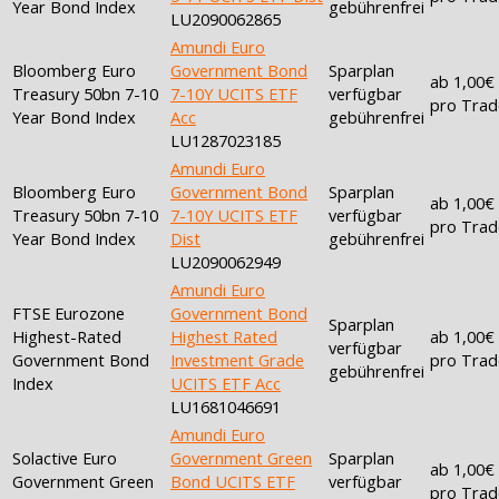
Year Bond Index
gebührenfrei
LU2090062865
Amundi Euro
Bloomberg Euro
Government Bond
Sparplan
ab 1,00€
Treasury 50bn 7-10
7-10Y UCITS ETF
verfügbar
pro Trad
Year Bond Index
Acc
gebührenfrei
LU1287023185
Amundi Euro
Bloomberg Euro
Government Bond
Sparplan
ab 1,00€
Treasury 50bn 7-10
7-10Y UCITS ETF
verfügbar
pro Trad
Year Bond Index
Dist
gebührenfrei
LU2090062949
Amundi Euro
FTSE Eurozone
Government Bond
Sparplan
Highest-Rated
Highest Rated
ab 1,00€
verfügbar
Government Bond
Investment Grade
pro Trad
gebührenfrei
Index
UCITS ETF Acc
LU1681046691
Amundi Euro
Solactive Euro
Government Green
Sparplan
ab 1,00€
Government Green
Bond UCITS ETF
verfügbar
pro Trad