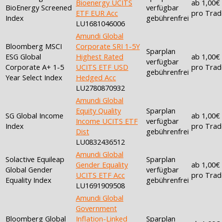
Bioenergy UCITS
ab 1,00€
BioEnergy Screened
verfügbar
ETF EUR Acc
pro Trad
Index
gebührenfrei
LU1681046006
Amundi Global
Bloomberg MSCI
Corporate SRI 1-5Y
Sparplan
ESG Global
Highest Rated
ab 1,00€
verfügbar
Corporate A+ 1-5
UCITS ETF USD
pro Trad
gebührenfrei
Year Select Index
Hedged Acc
LU2780870932
Amundi Global
Equity Quality
Sparplan
SG Global Income
ab 1,00€
Income UCITS ETF
verfügbar
Index
pro Trad
Dist
gebührenfrei
LU0832436512
Amundi Global
Solactive Equileap
Sparplan
Gender Equality
ab 1,00€
Global Gender
verfügbar
UCITS ETF Acc
pro Trad
Equality Index
gebührenfrei
LU1691909508
Amundi Global
Government
Bloomberg Global
Inflation-Linked
Sparplan