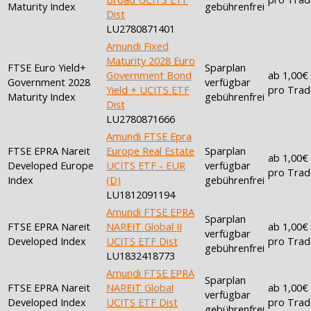
Maturity Index
gebührenfrei
Dist
LU2780871401
Amundi Fixed
Maturity 2028 Euro
FTSE Euro Yield+
Sparplan
Government Bond
ab 1,00€
Government 2028
verfügbar
Yield + UCITS ETF
pro Trad
Maturity Index
gebührenfrei
Dist
LU2780871666
Amundi FTSE Epra
FTSE EPRA Nareit
Europe Real Estate
Sparplan
ab 1,00€
Developed Europe
UCITS ETF - EUR
verfügbar
pro Trad
Index
(D)
gebührenfrei
LU1812091194
Amundi FTSE EPRA
Sparplan
FTSE EPRA Nareit
NAREIT Global II
ab 1,00€
verfügbar
Developed Index
UCITS ETF Dist
pro Trad
gebührenfrei
LU1832418773
Amundi FTSE EPRA
Sparplan
FTSE EPRA Nareit
NAREIT Global
ab 1,00€
verfügbar
Developed Index
UCITS ETF Dist
pro Trad
gebührenfrei