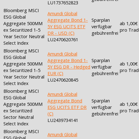
LU1737652823
Bloomberg MSCI
Amundi Global
ESG Global
Aggregate Bond 1-
Sparplan
Aggregate 500MM
ab 1,00€
5Y ESG UCITS ETF
verfügbar
ex Securitized 1-5
pro Trad
DR - USD (C)
gebührenfrei
Year Sector Neutral
LU2470620761
Select Index
Bloomberg MSCI
Amundi Global
ESG Global
Aggregate Bond 1-
Sparplan
Aggregate 500MM
ab 1,00€
5Y ESG DR - Hedged
verfügbar
ex Securitized 1-5
pro Trad
EUR (C)
gebührenfrei
Year Sector Neutral
LU2470620845
Select Index
Bloomberg MSCI
Amundi Global
ESG Global
Aggregate Bond
Sparplan
Aggregate 500MM
ab 1,00€
ESG UCITS ETF DR
verfügbar
ex Securitized
pro Trad
(C)
gebührenfrei
Sector Neutral
LU2439734141
Select Index
Bloomberg MSCI
Amundi Global
ESG Global