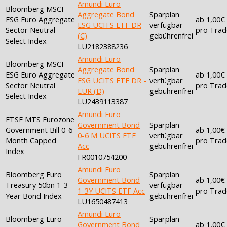
Amundi Euro
Bloomberg MSCI
Aggregate Bond
Sparplan
ESG Euro Aggregate
ab 1,00€
ESG UCITS ETF DR
verfügbar
Sector Neutral
pro Trad
(C)
gebührenfrei
Select Index
LU2182388236
Amundi Euro
Bloomberg MSCI
Aggregate Bond
Sparplan
ESG Euro Aggregate
ab 1,00€
ESG UCITS ETF DR -
verfügbar
Sector Neutral
pro Trad
EUR (D)
gebührenfrei
Select Index
LU2439113387
Amundi Euro
FTSE MTS Eurozone
Government Bond
Sparplan
Government Bill 0-6
ab 1,00€
0-6 M UCITS ETF
verfügbar
Month Capped
pro Trad
Acc
gebührenfrei
Index
FR0010754200
Amundi Euro
Bloomberg Euro
Sparplan
Government Bond
ab 1,00€
Treasury 50bn 1-3
verfügbar
1-3Y UCITS ETF Acc
pro Trad
Year Bond Index
gebührenfrei
LU1650487413
Amundi Euro
Bloomberg Euro
Sparplan
Government Bond
ab 1,00€