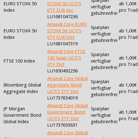
EURO STOXX 50
STOXX 50 UCITS
ab 1,00€
verfügbar
Index
ETF EUR Acc
pro Trad
gebührenfrei
LU1681047236
Amundi Core EURO
Sparplan
EURO STOXX 50
STOXX 50 UCITS
ab 1,00€
verfügbar
Index
ETF EUR Dist
pro Trad
gebührenfrei
LU1681047319
Amundi Core FTSE
Sparplan
100 Swap UCITS
ab 1,00€
FTSE 100 Index
verfügbar
ETF Dist
pro Trad
gebührenfrei
LU1650492256
Amundi Core Global
Sparplan
Bloomberg Global
Aggregate Bond
ab 1,00€
verfügbar
Aggregate Index
UCITS ETF Dist
pro Trad
gebührenfrei
LU1737654019
Amundi Core Global
JP Morgan
Sparplan
Government Bond
ab 1,00€
Government Bond
verfügbar
UCITS ETF Dist
pro Trad
Global Index
gebührenfrei
LU1737653631
Amundi Core Global