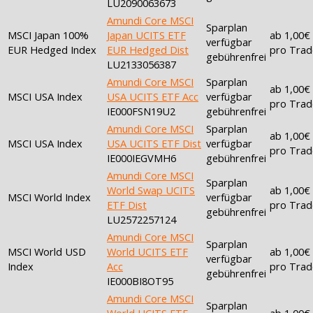
LU2090063673
Amundi Core MSCI
Sparplan
MSCI Japan 100%
Japan UCITS ETF
ab 1,00€
verfügbar
EUR Hedged Index
EUR Hedged Dist
pro Trad
gebührenfrei
LU2133056387
Amundi Core MSCI
Sparplan
ab 1,00€
MSCI USA Index
USA UCITS ETF Acc
verfügbar
pro Trad
IE000FSN19U2
gebührenfrei
Amundi Core MSCI
Sparplan
ab 1,00€
MSCI USA Index
USA UCITS ETF Dist
verfügbar
pro Trad
IE000IEGVMH6
gebührenfrei
Amundi Core MSCI
Sparplan
World Swap UCITS
ab 1,00€
MSCI World Index
verfügbar
ETF Dist
pro Trad
gebührenfrei
LU2572257124
Amundi Core MSCI
Sparplan
MSCI World USD
World UCITS ETF
ab 1,00€
verfügbar
Index
Acc
pro Trad
gebührenfrei
IE000BI8OT95
Amundi Core MSCI
Sparplan
World UCITS ETF
ab 1,00€