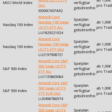
MSCI World Index
verfügbar
Dist
pro Trad
gebührenfrei
IE000CNSFAR2
Amundi Core
Sparplan
Nasdaq-100 Swap
ab 1,00€
Nasdaq 100 Index
verfügbar
UCITS ETF Acc
pro Trad
gebührenfrei
LU1829221024
Amundi Core
Sparplan
Nasdaq-100 Swap
ab 1,00€
Nasdaq 100 Index
verfügbar
UCITS ETF Dist
pro Trad
gebührenfrei
LU2197908721
Amundi Core S&P
Sparplan
500 Swap UCITS
ab 1,00€
S&P 500 Index
verfügbar
ETF Acc
pro Trad
gebührenfrei
LU1135865084
Amundi Core S&P
Sparplan
500 Swap UCITS
ab 1,00€
S&P 500 Index
verfügbar
ETF EUR Dist
pro Trad
gebührenfrei
LU0496786574
Amundi Core S&P
500 Swap UCITS
Sparplan