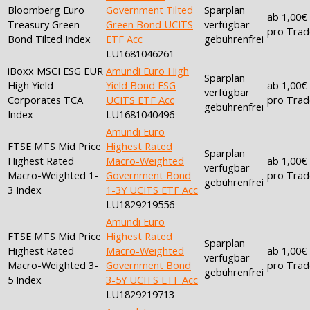
Bloomberg Euro
Government Tilted
Sparplan
ab 1,00€
Treasury Green
Green Bond UCITS
verfügbar
pro Trad
Bond Tilted Index
ETF Acc
gebührenfrei
LU1681046261
iBoxx MSCI ESG EUR
Amundi Euro High
Sparplan
High Yield
Yield Bond ESG
ab 1,00€
verfügbar
Corporates TCA
UCITS ETF Acc
pro Trad
gebührenfrei
Index
LU1681040496
Amundi Euro
FTSE MTS Mid Price
Highest Rated
Sparplan
Highest Rated
Macro-Weighted
ab 1,00€
verfügbar
Macro-Weighted 1-
Government Bond
pro Trad
gebührenfrei
3 Index
1-3Y UCITS ETF Acc
LU1829219556
Amundi Euro
FTSE MTS Mid Price
Highest Rated
Sparplan
Highest Rated
Macro-Weighted
ab 1,00€
verfügbar
Macro-Weighted 3-
Government Bond
pro Trad
gebührenfrei
5 Index
3-5Y UCITS ETF Acc
LU1829219713