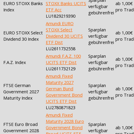
EURO STOXX Banks
STOXX Banks UCITS
ab 1,00€
verfügbar
Index
ETF Acc
pro Trad
gebührenfrei
LU1829219390
Amundi EURO
STOXX Select
Sparplan
EURO STOXX Select
ab 1,00€
Dividend 30 UCITS
verfügbar
Dividend 30 Index
pro Trad
ETF Dist
gebührenfrei
LU2611732558
Amundi F.A.Z. 100
Sparplan
ab 1,00€
F.A.Z. Index
UCITS ETF Dist
verfügbar
pro Trad
LU2611732129
gebührenfrei
Amundi Fixed
Maturity 2027
FTSE German
Sparplan
German Bund
ab 1,00€
Government 2027
verfügbar
Government Bond
pro Trad
Maturity Index
gebührenfrei
UCITS ETF Dist
LU2780871823
Amundi Fixed
Maturity 2028 Euro
FTSE Euro Broad
Sparplan
Government Bond
ab 1,00€
Government 2028
verfügbar
Broad UCITS ETF
pro Trad