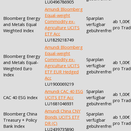
LU0496786905
Amundi Bloomberg
Equal-weight
Bloomberg Energy
Sparplan
Commodity ex-
ab 1,00€
and Metals Equal
verfügbar
Agriculture UCITS
pro Trad
Weighted Index
gebührenfrei
ETF Acc
LU1829218749
Amundi Bloomberg
Equal-weight
Bloomberg Energy
Commodity ex-
Sparplan
and Metals Equal-
ab 1,00€
Agriculture UCITS
verfügbar
Weighted Euro
pro Trad
ETF EUR Hedged
gebührenfrei
Index
Acc
LU1900069219
Amundi CAC 40 ESG
Sparplan
ab 1,00€
CAC 40 ESG Index
UCITS ETF Acc
verfügbar
pro Trad
LU1681046931
gebührenfrei
Amundi China CNY
Bloomberg China
Sparplan
Bonds UCITS ETF
ab 1,00€
Treasury + Policy
verfügbar
DR (C)
pro Trad
Bank Index
gebührenfrei
LU2439735890