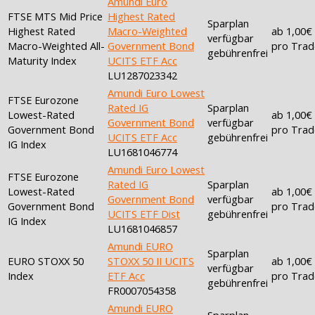
Amundi Euro
FTSE MTS Mid Price
Highest Rated
Sparplan
Highest Rated
Macro-Weighted
ab 1,00€
verfügbar
Macro-Weighted All-
Government Bond
pro Trad
gebührenfrei
Maturity Index
UCITS ETF Acc
LU1287023342
Amundi Euro Lowest
FTSE Eurozone
Rated IG
Sparplan
Lowest-Rated
ab 1,00€
Government Bond
verfügbar
Government Bond
pro Trad
UCITS ETF Acc
gebührenfrei
IG Index
LU1681046774
Amundi Euro Lowest
FTSE Eurozone
Rated IG
Sparplan
Lowest-Rated
ab 1,00€
Government Bond
verfügbar
Government Bond
pro Trad
UCITS ETF Dist
gebührenfrei
IG Index
LU1681046857
Amundi EURO
Sparplan
EURO STOXX 50
STOXX 50 II UCITS
ab 1,00€
verfügbar
Index
ETF Acc
pro Trad
gebührenfrei
FR0007054358
Amundi EURO
Sparplan