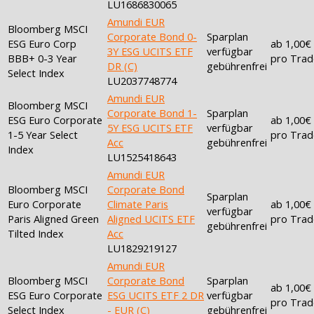
LU1686830065
Amundi EUR
Bloomberg MSCI
Corporate Bond 0-
Sparplan
ESG Euro Corp
ab 1,00€
3Y ESG UCITS ETF
verfügbar
BBB+ 0-3 Year
pro Trad
DR (C)
gebührenfrei
Select Index
LU2037748774
Amundi EUR
Bloomberg MSCI
Corporate Bond 1-
Sparplan
ESG Euro Corporate
ab 1,00€
5Y ESG UCITS ETF
verfügbar
1-5 Year Select
pro Trad
Acc
gebührenfrei
Index
LU1525418643
Amundi EUR
Bloomberg MSCI
Corporate Bond
Sparplan
Euro Corporate
Climate Paris
ab 1,00€
verfügbar
Paris Aligned Green
Aligned UCITS ETF
pro Trad
gebührenfrei
Tilted Index
Acc
LU1829219127
Amundi EUR
Bloomberg MSCI
Corporate Bond
Sparplan
ab 1,00€
ESG Euro Corporate
ESG UCITS ETF 2 DR
verfügbar
pro Trad
Select Index
- EUR (C)
gebührenfrei