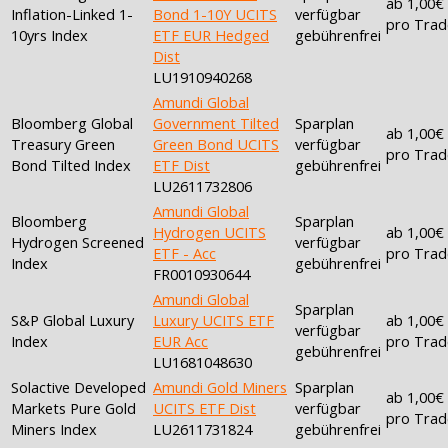
ab 1,00€
Inflation-Linked 1-
Bond 1-10Y UCITS
verfügbar
pro Trad
10yrs Index
ETF EUR Hedged
gebührenfrei
Dist
LU1910940268
Amundi Global
Bloomberg Global
Government Tilted
Sparplan
ab 1,00€
Treasury Green
Green Bond UCITS
verfügbar
pro Trad
Bond Tilted Index
ETF Dist
gebührenfrei
LU2611732806
Amundi Global
Bloomberg
Sparplan
Hydrogen UCITS
ab 1,00€
Hydrogen Screened
verfügbar
ETF - Acc
pro Trad
Index
gebührenfrei
FR0010930644
Amundi Global
Sparplan
S&P Global Luxury
Luxury UCITS ETF
ab 1,00€
verfügbar
Index
EUR Acc
pro Trad
gebührenfrei
LU1681048630
Solactive Developed
Amundi Gold Miners
Sparplan
ab 1,00€
Markets Pure Gold
UCITS ETF Dist
verfügbar
pro Trad
Miners Index
LU2611731824
gebührenfrei