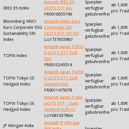
Amundi IBEX 35
Sparplan
ab 1,00€
IBEX 35 Index
UCITS ETF Acc
verfügbar
pro Trad
FR0010655746
gebührenfrei
Bloomberg MSCI
Amundi Index Euro
Sparplan
Euro Corporate ESG
Corporate SRI
ab 1,00€
verfügbar
Sustainability SRI
UCITS ETF DR (D)
pro Trad
gebührenfrei
Index
LU1737653987
Amundi Japan TOPIX
Sparplan
II UCITS ETF EUR
ab 1,00€
TOPIX Index
verfügbar
Dist
pro Trad
gebührenfrei
FR0010245514
Amundi Japan TOPIX
Sparplan
TOPIX Tokyo SE
II UCITS ETF EUR
ab 1,00€
verfügbar
Hedged Index
Hedged Dist
pro Trad
gebührenfrei
FR0011475078
Amundi Japan Topix
Sparplan
TOPIX Tokyo SE
UCITS ETF - Daily
ab 1,00€
verfügbar
Hedged Index
Hedged EUR (C)
pro Trad
gebührenfrei
LU1681037864
Amundi JP Morgan
JP Morgan India
INR India
Sparplan