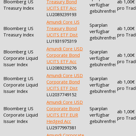
Bloomberg US
Treasury Bond
ab 1,00€
verfügbar
Treasury Index
UCITS ETF Acc
pro Trad
gebührenfrei
LU2089239193
Amundi Core US
Sparplan
Bloomberg US
Treasury Bond
ab 1,00€
verfügbar
Treasury Index
UCITS ETF Dist
pro Trad
gebührenfrei
LU1931975319
Amundi Core USD
Bloomberg US
Sparplan
Corporate Bond
ab 1,00€
Corporate Liquid
verfügbar
UCITS ETF Acc
pro Trad
Issuer Index
gebührenfrei
LU2089239276
Amundi Core USD
Bloomberg US
Sparplan
Corporate Bond
ab 1,00€
Corporate Liquid
verfügbar
UCITS ETF Dist
pro Trad
Issuer Index
gebührenfrei
LU2037749152
Amundi Core USD
Bloomberg US
Corporate Bond
Sparplan
ab 1,00€
Corporate Liquid
UCITS ETF EUR
verfügbar
pro Trad
Issuer Index
Hedged Acc
gebührenfrei
LU2977997381
Amundi Corporate