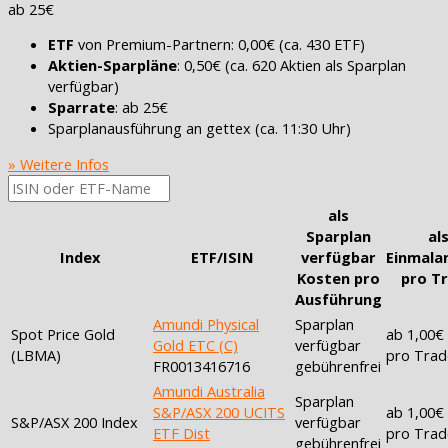
ab 25€
ETF
von Premium-Partnern: 0,00€ (ca. 430 ETF)
Aktien-Sparpläne
: 0,50€ (ca. 620 Aktien als Sparplan
verfügbar)
Sparrate
: ab 25€
Sparplanausführung an gettex (ca. 11:30 Uhr)
» Weitere Infos
als
Sparplan
al
Index
ETF/ISIN
verfügbar
Einmala
Kosten pro
pro T
Ausführung
Amundi Physical
Sparplan
Spot Price Gold
ab 1,00€
Gold ETC (C)
verfügbar
(LBMA)
pro Trad
FR0013416716
gebührenfrei
Amundi Australia
Sparplan
S&P/ASX 200 UCITS
ab 1,00€
S&P/ASX 200 Index
verfügbar
ETF Dist
pro Trad
gebührenfrei