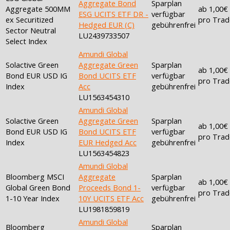
Aggregate Bond
Sparplan
Aggregate 500MM
ab 1,00€
ESG UCITS ETF DR -
verfügbar
ex Securitized
pro Trad
Hedged EUR (C)
gebührenfrei
Sector Neutral
LU2439733507
Select Index
Amundi Global
Solactive Green
Aggregate Green
Sparplan
ab 1,00€
Bond EUR USD IG
Bond UCITS ETF
verfügbar
pro Trad
Index
Acc
gebührenfrei
LU1563454310
Amundi Global
Solactive Green
Aggregate Green
Sparplan
ab 1,00€
Bond EUR USD IG
Bond UCITS ETF
verfügbar
pro Trad
Index
EUR Hedged Acc
gebührenfrei
LU1563454823
Amundi Global
Bloomberg MSCI
Aggregate
Sparplan
ab 1,00€
Global Green Bond
Proceeds Bond 1-
verfügbar
pro Trad
1-10 Year Index
10Y UCITS ETF Acc
gebührenfrei
LU1981859819
Amundi Global
Bloomberg
Sparplan