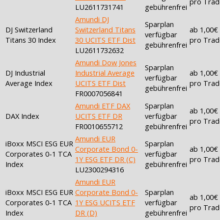
pro Trad
LU2611731741
gebührenfrei
Amundi DJ
Sparplan
DJ Switzerland
Switzerland Titans
ab 1,00€
verfügbar
Titans 30 Index
30 UCITS ETF Dist
pro Trad
gebührenfrei
LU2611732632
Amundi Dow Jones
Sparplan
DJ Industrial
Industrial Average
ab 1,00€
verfügbar
Average Index
UCITS ETF Dist
pro Trad
gebührenfrei
FR0007056841
Amundi ETF DAX
Sparplan
ab 1,00€
DAX Index
UCITS ETF DR
verfügbar
pro Trad
FR0010655712
gebührenfrei
Amundi EUR
iBoxx MSCI ESG EUR
Sparplan
Corporate Bond 0-
ab 1,00€
Corporates 0-1 TCA
verfügbar
1Y ESG ETF DR (C)
pro Trad
Index
gebührenfrei
LU2300294316
Amundi EUR
iBoxx MSCI ESG EUR
Corporate Bond 0-
Sparplan
ab 1,00€
Corporates 0-1 TCA
1Y ESG UCITS ETF
verfügbar
pro Trad
Index
DR (D)
gebührenfrei