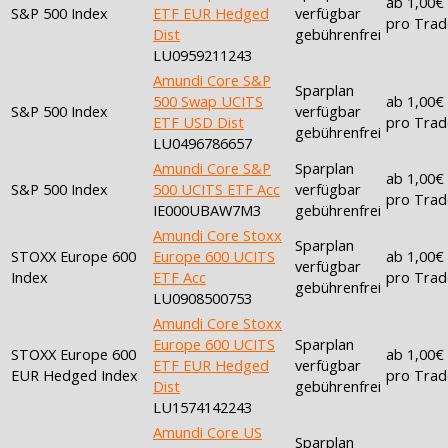
ab 1,00€
S&P 500 Index
ETF EUR Hedged
verfügbar
pro Trad
Dist
gebührenfrei
LU0959211243
Amundi Core S&P
Sparplan
500 Swap UCITS
ab 1,00€
S&P 500 Index
verfügbar
ETF USD Dist
pro Trad
gebührenfrei
LU0496786657
Amundi Core S&P
Sparplan
ab 1,00€
S&P 500 Index
500 UCITS ETF Acc
verfügbar
pro Trad
IE000UBAW7M3
gebührenfrei
Amundi Core Stoxx
Sparplan
STOXX Europe 600
Europe 600 UCITS
ab 1,00€
verfügbar
Index
ETF Acc
pro Trad
gebührenfrei
LU0908500753
Amundi Core Stoxx
Europe 600 UCITS
Sparplan
STOXX Europe 600
ab 1,00€
ETF EUR Hedged
verfügbar
EUR Hedged Index
pro Trad
Dist
gebührenfrei
LU1574142243
Amundi Core US
Sparplan