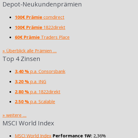
Depot-Neukundenprämien
100€ Prämie
comdirect
100€ Prämie
1822direkt
60€ Prämie
Traders Place
» Überblick alle Prämien ....
Top 4 Zinsen
3,40 %
p.a. Consorsbank
3,20 %
p.a. ING
2,80 %
p.a. 1822direkt
2,50 %
p.a. Scalable
» weitere ....
MSCI World Index
MSCI World Index
Performance 1W:
2,36%