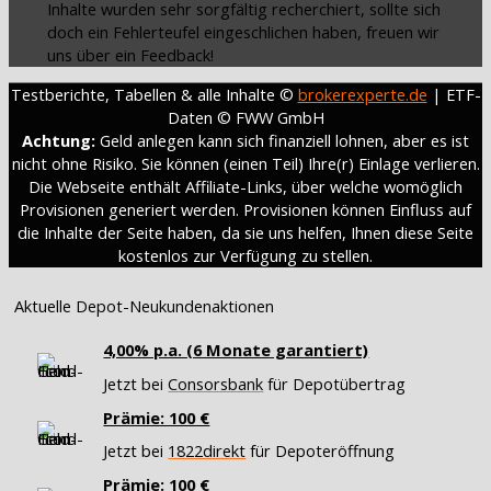
Inhalte wurden sehr sorgfältig recherchiert, sollte sich
doch ein Fehlerteufel eingeschlichen haben, freuen wir
uns über ein Feedback!
Testberichte, Tabellen & alle Inhalte ©
brokerexperte.de
| ETF-
Daten © FWW GmbH
Achtung:
Geld anlegen kann sich finanziell lohnen, aber es ist
nicht ohne Risiko. Sie können (einen Teil) Ihre(r) Einlage verlieren.
Die Webseite enthält Affiliate-Links, über welche womöglich
Provisionen generiert werden. Provisionen können Einfluss auf
die Inhalte der Seite haben, da sie uns helfen, Ihnen diese Seite
kostenlos zur Verfügung zu stellen.
Aktuelle Depot-Neukundenaktionen
4,00% p.a. (6 Monate garantiert)
Jetzt bei
Consorsbank
für Depotübertrag
Prämie: 100 €
Jetzt bei
1822direkt
für Depoteröffnung
Prämie: 100 €