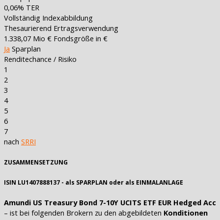
0,06%
TER
Vollständig
Indexabbildung
Thesaurierend
Ertragsverwendung
1.338,07 Mio €
Fondsgröße in €
Ja
Sparplan
Renditechance / Risiko
1
2
3
4
5
6
7
nach
SRRI
ZUSAMMENSETZUNG
ISIN LU1407888137 - als SPARPLAN oder als EINMALANLAGE
Amundi US Treasury Bond 7-10Y UCITS ETF EUR Hedged Acc
– ist bei folgenden Brokern zu den abgebildeten
Konditionen