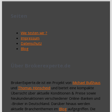
Seiten
Wie testen wir ?
Impressum
Datenschutz
Blog
Über Brokerexperte.de
BrokerExperte.de ist ein Projekt von
Michael Bußhaus
und
Thomas Hönscheid
und bietet eine kompakte
Übersicht über aktuelle Konditionen & Preise sowie
Neukundenaktionen verschiedener Online-Banken und
-Broker in Deutschland. Darüber hinaus werden
aktuelle Branchenthemen im
Blog
aufgegriffen. Die