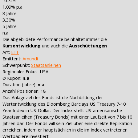
-0.72%
1,09% p.a
3 Jahre
3,30%
5 Jahre
n.a
Die abgebildete Performance beinhaltet immer die
Kursentwicklung
und auch die
Ausschüttungen
Art:
ETF
Emittent:
Amundi
Schwerpunkt:
Staatsanleihen
Regionaler Fokus:
USA
Ø Kupon:
n.a
Duration (Jahre):
n.a
Anzahl Positionen: 18
Das Anlageziel des Fonds ist die Nachbildung der
Wertentwicklung des Bloomberg Barclays US Treasury 7-10
Year Index in US-Dollar. Der Index stellt US-amerikanische
Staatsanleihen (Treasury Bonds) mit einer Laufzeit von 7 bis 10
Jahren dar. Der Fonds will sein Ziel über eine direkte Replikation
erreichen, indem er hauptsächlich in die im Index vertretenen
Wertpapiere investiert.