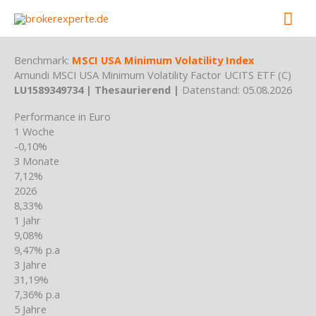
Skip
Mai
to
content
Men
Benchmark:
MSCI USA Minimum Volatility Index
Amundi MSCI USA Minimum Volatility Factor UCITS ETF (C)
LU1589349734 | Thesaurierend |
Datenstand: 05.08.2026
Performance in Euro
1 Woche
-0,10%
3 Monate
7,12%
2026
8,33%
1 Jahr
9,08%
9,47% p.a
3 Jahre
31,19%
7,36% p.a
5 Jahre