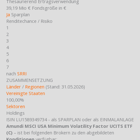
Thesaurierend
Ertragsverwendung
39,19 Mio €
Fondsgröße in €
Ja
Sparplan
Renditechance / Risiko
1
2
3
4
5
6
7
nach
SRRI
ZUSAMMENSETZUNG
Länder
/
Regionen
(Stand: 31.05.2026)
Vereinigte Staaten
100,00%
Sektoren
Holdings
ISIN LU1589349734 - als SPARPLAN oder als EINMALANLAGE
Amundi MSCI USA Minimum Volatility Factor UCITS ETF
(C)
– ist bei folgenden Brokern zu den abgebildeten
Konditionen
verfügbar: