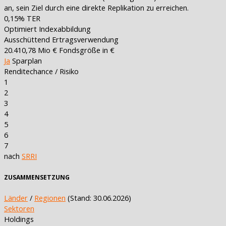
an, sein Ziel durch eine direkte Replikation zu erreichen.
0,15%
TER
Optimiert
Indexabbildung
Ausschüttend
Ertragsverwendung
20.410,78 Mio €
Fondsgröße in €
Ja
Sparplan
Renditechance / Risiko
1
2
3
4
5
6
7
nach
SRRI
ZUSAMMENSETZUNG
Länder
/
Regionen
(Stand: 30.06.2026)
Sektoren
Holdings