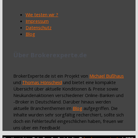
Wie testen wir ?
Impressum
Datenschutz
Blog
Über Brokerexperte.de
BrokerExperte.de ist ein Projekt von
Michael Bußhaus
und
Thomas Hönscheid
und bietet eine kompakte
Übersicht über aktuelle Konditionen & Preise sowie
Neukundenaktionen verschiedener Online-Banken und
-Broker in Deutschland. Darüber hinaus werden
aktuelle Branchenthemen im
Blog
aufgegriffen. Die
Inhalte wurden sehr sorgfältig recherchiert, sollte sich
doch ein Fehlerteufel eingeschlichen haben, freuen wir
uns über ein Feedback!