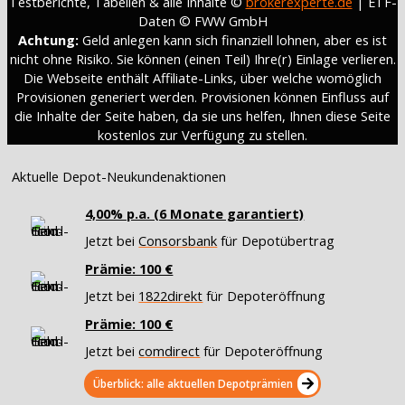
Testberichte, Tabellen & alle Inhalte ©
brokerexperte.de
| ETF-
Daten © FWW GmbH
Achtung:
Geld anlegen kann sich finanziell lohnen, aber es ist
nicht ohne Risiko. Sie können (einen Teil) Ihre(r) Einlage verlieren.
Die Webseite enthält Affiliate-Links, über welche womöglich
Provisionen generiert werden. Provisionen können Einfluss auf
die Inhalte der Seite haben, da sie uns helfen, Ihnen diese Seite
kostenlos zur Verfügung zu stellen.
Aktuelle Depot-Neukundenaktionen
4,00% p.a. (6 Monate garantiert)
Jetzt bei
Consorsbank
für Depotübertrag
Prämie: 100 €
Jetzt bei
1822direkt
für Depoteröffnung
Prämie: 100 €
Jetzt bei
comdirect
für Depoteröffnung
Überblick: alle aktuellen Depotprämien