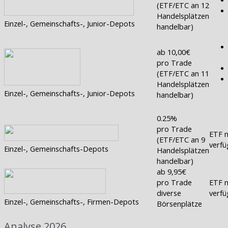
(ETF/ETC an 12
Handelsplätzen
Einzel-, Gemeinschafts-, Junior-Depots
handelbar)
ab 10,00€
pro Trade
(ETF/ETC an 11
Handelsplätzen
Einzel-, Gemeinschafts-, Junior-Depots
handelbar)
0.25%
pro Trade
ETF n
(ETF/ETC an 9
verfü
Einzel-, Gemeinschafts-Depots
Handelsplätzen
handelbar)
ab 9,95€
pro Trade
ETF n
diverse
verfü
Einzel-, Gemeinschafts-, Firmen-Depots
Börsenplätze
Analyse 2026