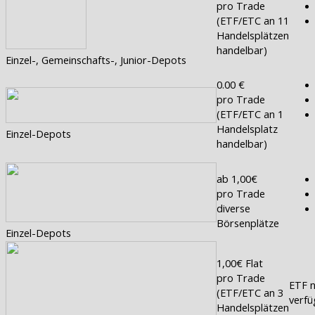
pro Trade
(ETF/ETC an 11
Handelsplätzen
handelbar)
Einzel-, Gemeinschafts-, Junior-Depots
0.00 €
pro Trade
(ETF/ETC an 1
Handelsplatz
Einzel-Depots
handelbar)
ab 1,00€
pro Trade
diverse
Börsenplätze
Einzel-Depots
1,00€ Flat
pro Trade
ETF n
(ETF/ETC an 3
verfü
Handelsplätzen