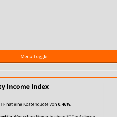
Menu Toggle
ty Income Index
 ETF hat eine Kostenquote von
0,46%
.
ositiv
. Wer schon länger in einen ETF auf diesen