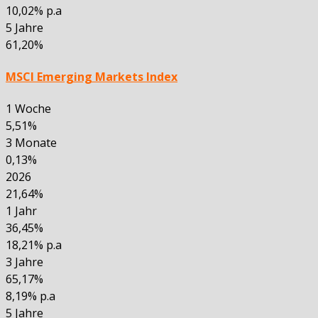
10,02% p.a
5 Jahre
61,20%
MSCI Emerging Markets Index
1 Woche
5,51%
3 Monate
0,13%
2026
21,64%
1 Jahr
36,45%
18,21% p.a
3 Jahre
65,17%
8,19% p.a
5 Jahre