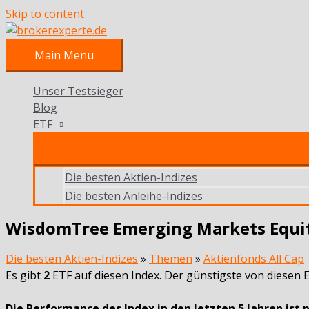
Skip to content
Main Menu
Unser Testsieger
Blog
ETF
Die besten Aktien-Indizes
Die besten Anleihe-Indizes
WisdomTree Emerging Markets Equi
Die besten Aktien-Indizes
»
Themen
»
Aktienfonds All Cap
Es gibt
2
ETF auf diesen Index. Der günstigste von diesen
Die Performance des Index in den letzten 5 Jahren ist p