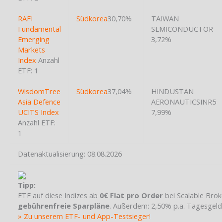
RAFI
Südkorea
30,70%
TAIWAN
Fundamental
SEMICONDUCTOR
Emerging
3,72%
Markets
Index
Anzahl
ETF: 1
WisdomTree
Südkorea
37,04%
HINDUSTAN
Asia Defence
AERONAUTICSINR5
UCITS Index
7,99%
Anzahl ETF:
1
Datenaktualisierung: 08.08.2026
Tipp:
ETF auf diese Indizes ab
0€ Flat pro Order
bei Scalable Brok
gebührenfreie Sparpläne
. Außerdem: 2,50% p.a. Tagesgeld
» Zu unserem ETF- und App-Testsieger!