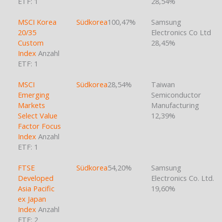
ETF: 1
28,54%
MSCI Korea
Südkorea
100,47%
Samsung
20/35
Electronics Co Ltd
Custom
28,45%
Index
Anzahl
ETF: 1
MSCI
Südkorea
28,54%
Taiwan
Emerging
Semiconductor
Markets
Manufacturing
Select Value
12,39%
Factor Focus
Index
Anzahl
ETF: 1
FTSE
Südkorea
54,20%
Samsung
Developed
Electronics Co. Ltd.
Asia Pacific
19,60%
ex Japan
Index
Anzahl
ETF: 2