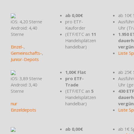
ab 0,00€
ab 10€ 
iOS: 4,20 Sterne
pro ETF-
Ausführ
Android: 4,40
Kauforder
Uhr (Tr
Sterne
(ETF/ETC an
11
1.950 E
Handelsplätzen
dauerh
Einzel-
,
handelbar)
vergün
Gemeinschafts-
,
Liste S
Junior-Depots
1,00€ Flat
ab 25€ 
iOS: 3,89 Sterne
pro ETF-
Ausführ
Android: 3,40
Trade
Uhr (ge
Sterne
(ETF/ETC an
5
430 ET
Handelsplätzen
dauerh
nur
handelbar)
vergün
Einzeldepots
Liste S
ab 0,00€
ab 1€ S