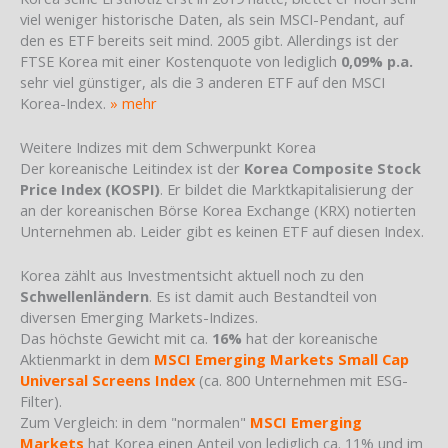
viel weniger historische Daten, als sein MSCI-Pendant, auf
den es ETF bereits seit mind. 2005 gibt. Allerdings ist der
FTSE Korea mit einer Kostenquote von lediglich
0,09% p.a.
sehr viel günstiger, als die 3 anderen ETF auf den MSCI
Korea-Index.
» mehr
Weitere Indizes mit dem Schwerpunkt Korea
Der koreanische Leitindex ist der
Korea Composite Stock
Price Index (KOSPI)
. Er bildet die Marktkapitalisierung der
an der koreanischen Börse Korea Exchange (KRX) notierten
Unternehmen ab. Leider gibt es keinen ETF auf diesen Index.
Korea zählt aus Investmentsicht aktuell noch zu den
Schwellenländern
. Es ist damit auch Bestandteil von
diversen Emerging Markets-Indizes.
Das höchste Gewicht mit ca.
16%
hat der koreanische
Aktienmarkt in dem
MSCI Emerging Markets Small Cap
Universal Screens Index
(ca. 800 Unternehmen mit ESG-
Filter).
Zum Vergleich: in dem "normalen"
MSCI Emerging
Markets
hat Korea einen Anteil von lediglich ca. 11% und im