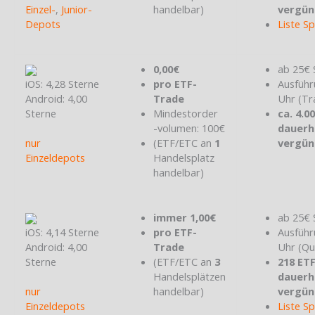
Einzel-
,
Junior-
handelbar)
vergün
Depots
Liste S
0,00€
ab 25€ 
iOS: 4,28 Sterne
pro ETF-
Ausführ
Android: 4,00
Trade
Uhr (Tr
Sterne
Mindestorder
ca. 4.0
-volumen: 100€
dauerh
nur
(ETF/ETC an
1
vergün
Einzeldepots
Handelsplatz
handelbar)
immer 1,00€
ab 25€ 
iOS: 4,14 Sterne
pro ETF-
Ausführ
Android: 4,00
Trade
Uhr (Qu
Sterne
(ETF/ETC an
3
218 ET
Handelsplätzen
dauerh
nur
handelbar)
vergün
Einzeldepots
Liste S