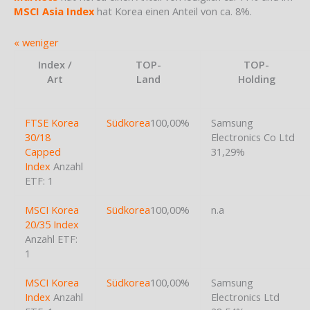
MSCI Asia Index
hat Korea einen Anteil von ca. 8%.
« weniger
Index /
TOP-
TOP-
Art
Land
Holding
FTSE Korea
Südkorea
100,00%
Samsung
30/18
Electronics Co Ltd
Capped
31,29%
Index
Anzahl
ETF: 1
MSCI Korea
Südkorea
100,00%
n.a
20/35 Index
Anzahl ETF:
1
MSCI Korea
Südkorea
100,00%
Samsung
Index
Anzahl
Electronics Ltd