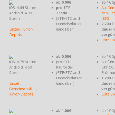
ab 0,00€
ab 1€ S
iOS: 4,64 Sterne
pro ETF-
Ausführ
Android: 4,30
Trade
den Tag
Sterne
(ETF/ETC an
3
(EIX)
Handelsplätzen
2.700 E
Einzel-
,
Junior-
handelbar)
dauerh
Depots
vergün
Liste S
ab 0,00€
ab 1€ S
iOS: 4,75 Sterne
pro ETF-
Ausführ
Android: 4,60
Kauforder
Uhr (X
Sterne
(ETF/ETC an
8
Eröffnu
Handelsplätzen
1.200 E
Einzel-
,
handelbar)
dauerh
Gemeinschafts-
,
vergün
Junior-Depots
Liste S
ab 1,00€
ab 1€ S