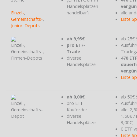
Handelsplätzen
vergün
Einzel-
,
handelbar)
alle and
Gemeinschafts-
,
Liste S
Junior-Depots
ab 9,95€
ab 25€ 
Einzel-,
pro ETF-
Ausführ
Gemeinschafts-,
Trade
Tradeg
Firmen-Depots
diverse
470 ET
Handelsplätze
dauerh
vergün
Liste S
ab 0,00€
ab 50€ 
Einzel-,
pro ETF-
Ausführ
Gemeinschafts-
Kauforder
alle: 2,
Depot
diverse
1,50€ /
Handelsplätze
3,00€)
0 ETF v
Liste S