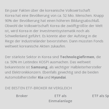
Ein paar Fakten über die koreanische Volkswirtschaft
Korea hat eine Bevölkerung von ca. 52 Mio. Menschen. Knapp
90% der Bevölkerung hat einen höheren Bildungsabschluß.
Obwohl die Volkswirtschaft Korea die zwölftgrößte der Welt
ist, wird Korea in der Investmentsystematik noch als
Schwellenland geführt. Es könnte aber der Aufstieg in die
Riege der Industrieländer bevorstehen. Dann müssten Fonds
weltweit koreanische Aktien zukaufen.
Der stärkste Sektor in Korea sind
Technologiefirmen
, die
ca. 50% im Leitindex KOSPI ausmachen. Das weltweit
bekannteste ist
Samsung
, als wichtiger Halbleiterhersteller
und Elektronikkonzern. Ebenfalls gewichtig sind die beiden
Automobilhersteller
Kia
und
Hyundai
.
DIE BESTEN ETF-BROKER IM VERGLEICH
Broker
ETF als
ETF als S
Einmalanlage