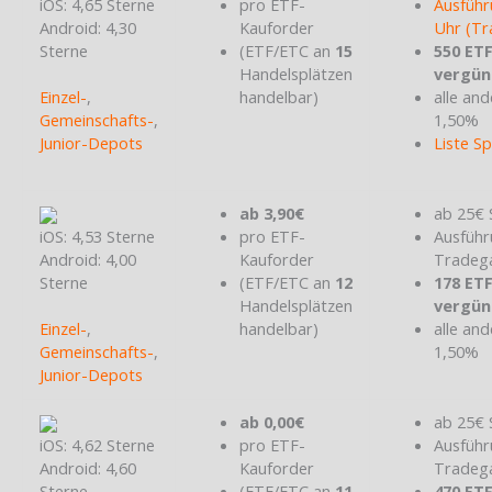
iOS: 4,65 Sterne
pro ETF-
Ausführ
Android: 4,30
Kauforder
Uhr (Tr
Sterne
(ETF/ETC an
15
550 ET
Handelsplätzen
vergün
Einzel-
,
handelbar)
alle and
Gemeinschafts-
,
1,50%
Junior-Depots
Liste S
ab 3,90€
ab 25€ 
iOS: 4,53 Sterne
pro ETF-
Ausführ
Android: 4,00
Kauforder
Tradeg
Sterne
(ETF/ETC an
12
178 ET
Handelsplätzen
vergün
Einzel-
,
handelbar)
alle and
Gemeinschafts-
,
1,50%
Junior-Depots
ab 0,00€
ab 25€ 
iOS: 4,62 Sterne
pro ETF-
Ausführ
Android: 4,60
Kauforder
Tradeg
Sterne
(ETF/ETC an
11
470 ET