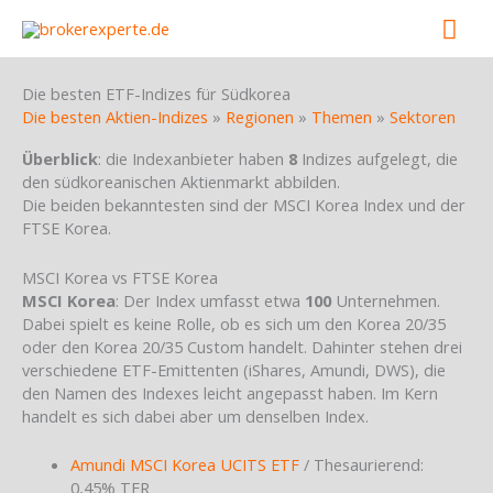
Skip
Mai
to
content
Men
Die besten ETF-Indizes für Südkorea
Die besten Aktien-Indizes
»
Regionen
»
Themen
»
Sektoren
Überblick
: die Indexanbieter haben
8
Indizes aufgelegt, die
den südkoreanischen Aktienmarkt abbilden.
Die beiden bekanntesten sind der MSCI Korea Index und der
FTSE Korea.
MSCI Korea vs FTSE Korea
MSCI Korea
: Der Index umfasst etwa
100
Unternehmen.
Dabei spielt es keine Rolle, ob es sich um den Korea 20/35
oder den Korea 20/35 Custom handelt. Dahinter stehen drei
verschiedene ETF-Emittenten (iShares, Amundi, DWS), die
den Namen des Indexes leicht angepasst haben. Im Kern
handelt es sich dabei aber um denselben Index.
Amundi MSCI Korea UCITS ETF
/ Thesaurierend:
0,45% TER