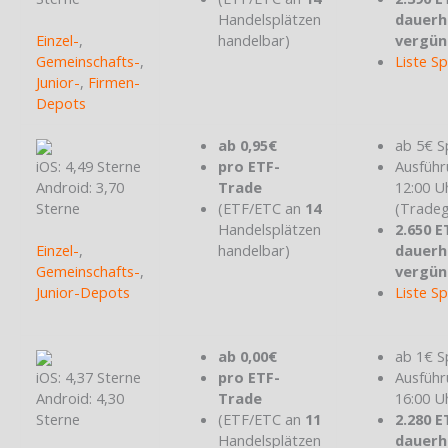
Handelsplätzen
dauerh
Einzel-
,
handelbar)
vergün
Gemeinschafts-
,
Liste S
Junior-
,
Firmen-
Depots
ab 0,95€
ab 5€ S
iOS: 4,49 Sterne
pro ETF-
Ausführ
Android: 3,70
Trade
12:00 U
Sterne
(ETF/ETC an
14
(Tradeg
Handelsplätzen
2.650 E
Einzel-
,
handelbar)
dauerh
Gemeinschafts-
,
vergün
Junior-Depots
Liste S
ab 0,00€
ab 1€ S
iOS: 4,37 Sterne
pro ETF-
Ausführ
Android: 4,30
Trade
16:00 U
Sterne
(ETF/ETC an
11
2.280 E
Handelsplätzen
dauerh