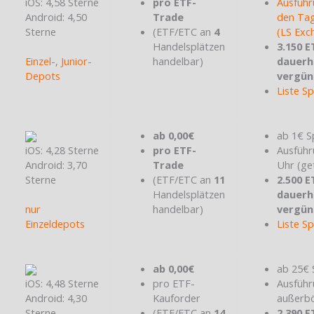
iOS: 4,58 Sterne
pro ETF-
Ausführ
Android: 4,50
Trade
den Tag
Sterne
(ETF/ETC an
4
(LS Exc
Handelsplätzen
3.150 E
Einzel-
,
Junior-
handelbar)
dauerh
Depots
vergün
Liste S
ab 0,00€
ab 1€ S
iOS: 4,28 Sterne
pro ETF-
Ausführ
Android: 3,70
Trade
Uhr (ge
Sterne
(ETF/ETC an
11
2.500 E
Handelsplätzen
dauerh
nur
handelbar)
vergün
Einzeldepots
Liste S
ab 0,00€
ab 25€ 
iOS: 4,48 Sterne
pro ETF-
Ausführ
Android: 4,30
Kauforder
außerbö
Sterne
(ETF/ETC an
14
2.390 E