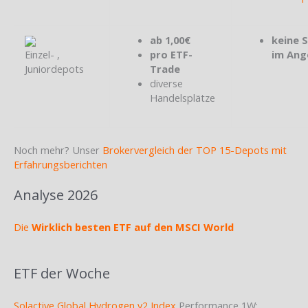
ab 1,00€
keine 
Einzel- ,
pro ETF-
im Ang
Juniordepots
Trade
diverse
Handelsplätze
Noch mehr? Unser
Brokervergleich der TOP 15-Depots mit
Erfahrungsberichten
Analyse 2026
Die
Wirklich besten ETF auf den MSCI World
ETF der Woche
Solactive Global Hydrogen v2 Index
Performance 1W: