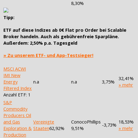
8,30%
Tipp:
ETF auf diese Indizes ab
0€ Flat pro Order
bei Scalable
Broker handeln. Auch als
gebührenfreie Sparpläne
.
Außerdem: 2,50% p.a. Tagesgeld
» Zu unserem ETF- und App-Testsieger!
MSCI ACWI
IMI New
32,41%
Energy
n.a
n.a
3,75%
» mehr
Filtered Index
Anzahl ETF: 1
S&P
Commodity
Producers Oil
and Gas
Vereinigte
ConocoPhillips
18,53%
-3,73%
Exploration &
Staaten
62,92%
9,51%
» mehr
Production