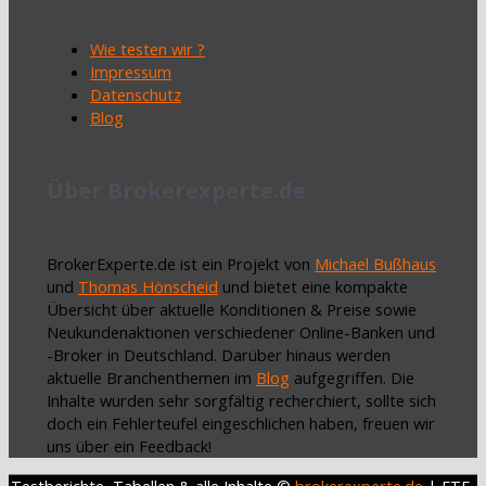
Wie testen wir ?
Impressum
Datenschutz
Blog
Über Brokerexperte.de
BrokerExperte.de ist ein Projekt von
Michael Bußhaus
und
Thomas Hönscheid
und bietet eine kompakte
Übersicht über aktuelle Konditionen & Preise sowie
Neukundenaktionen verschiedener Online-Banken und
-Broker in Deutschland. Darüber hinaus werden
aktuelle Branchenthemen im
Blog
aufgegriffen. Die
Inhalte wurden sehr sorgfältig recherchiert, sollte sich
doch ein Fehlerteufel eingeschlichen haben, freuen wir
uns über ein Feedback!
Testberichte, Tabellen & alle Inhalte ©
brokerexperte.de
| ETF-