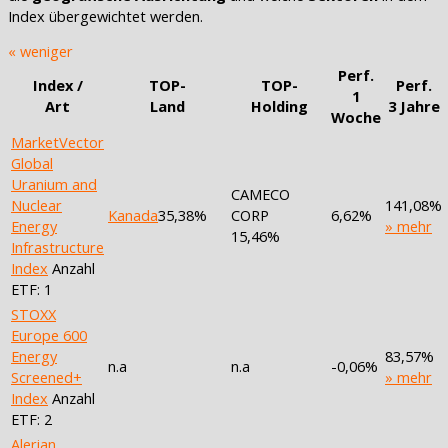
Index übergewichtet werden.
« weniger
Perf.
Index /
TOP-
TOP-
Perf.
1
Art
Land
Holding
3 Jahre
Woche
MarketVector
Global
Uranium and
CAMECO
Nuclear
141,08%
Kanada
35,38%
CORP
6,62%
Energy
» mehr
15,46%
Infrastructure
Index
Anzahl
ETF: 1
STOXX
Europe 600
Energy
83,57%
n.a
n.a
-0,06%
Screened+
» mehr
Index
Anzahl
ETF: 2
Alerian