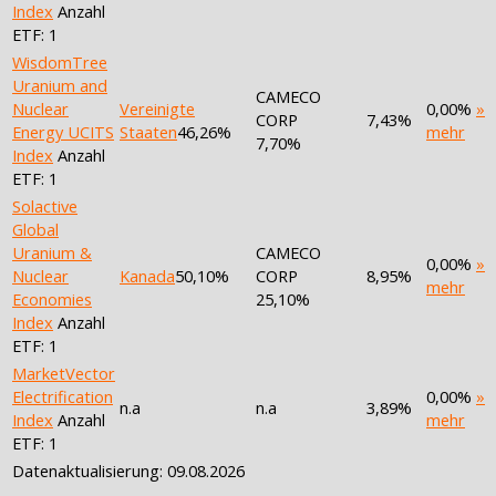
Index
Anzahl
ETF: 1
WisdomTree
Uranium and
CAMECO
Nuclear
Vereinigte
0,00%
»
CORP
7,43%
Energy UCITS
Staaten
46,26%
mehr
7,70%
Index
Anzahl
ETF: 1
Solactive
Global
Uranium &
CAMECO
0,00%
»
Nuclear
Kanada
50,10%
CORP
8,95%
mehr
Economies
25,10%
Index
Anzahl
ETF: 1
MarketVector
Electrification
0,00%
»
n.a
n.a
3,89%
Index
Anzahl
mehr
ETF: 1
Datenaktualisierung: 09.08.2026