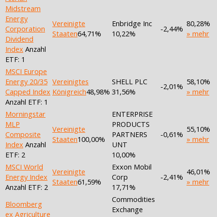
Midstream
Energy
Vereinigte
Enbridge Inc
80,28%
Corporation
-2,44%
Staaten
64,71%
10,22%
» mehr
Dividend
Index
Anzahl
ETF: 1
MSCI Europe
Energy 20/35
Vereinigtes
SHELL PLC
58,10%
-2,01%
Capped Index
Königreich
48,98%
31,56%
» mehr
Anzahl ETF: 1
Morningstar
ENTERPRISE
MLP
PRODUCTS
Vereinigte
55,10%
Composite
PARTNERS
-0,61%
Staaten
100,00%
» mehr
Index
Anzahl
UNT
ETF: 2
10,00%
MSCI World
Exxon Mobil
Vereinigte
46,01%
Energy Index
Corp
-2,41%
Staaten
61,59%
» mehr
Anzahl ETF: 2
17,71%
Commodities
Bloomberg
Exchange
ex Agriculture