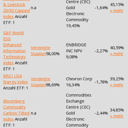
Centre (CEC)
& Livestock
45,15%
n.a
Gold
-1,64%
20/30 Capped
» mehr
Electronic
Index
Anzahl
Commodity
ETF: 1
19,45%
S&P World
ESG
Enhanced
ENBRIDGE
Vereinigte
40,59%
Information
INC NPV
-2,27%
Staaten
58,00%
» mehr
Technology
9,08%
Index
Anzahl
ETF: 1
MSCI USA
Vereinigte
Chevron Corp
39,25%
Energy Index
-1,78%
Staaten
98,69%
16,34%
» mehr
Anzahl ETF: 1
Commodities
Bloomberg
Exchange
Commodity
Centre (CEC)
34,85%
Carbon Tilted
n.a
Gold
-2,44%
» mehr
Index
Anzahl
Electronic
ETF: 1
Commodity