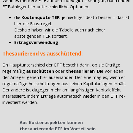
Wenn es mehrere ETF auf den Index gibt – sehr gut, dann haben
ETF-Anleger hier unterschiedliche Optionen.
die
Kostenquote TER
: je niedriger desto besser – das ist
hier die Faustregel.
Deshalb haben wir die Tabelle auch nach einer
absteigenden TER sortiert.
Ertragsverwendung
Thesaurierend vs ausschüttend:
Ein Hauptunterschied der ETF besteht darin, ob sie Erträge
regelmäßig
ausschütten
oder
thesaurieren
. Die Vorlieben
der Anleger gehen hier auseinander. Der eine mag es, wenn er
regelmäßige Ausschüttungen aus seinen Kapitalanlagen erhält.
Der andere ist dagegen mehr am langfristigen Kapitaleffekt
interessiert, indem Erträge automatisch wieder in den ETF re-
investiert werden.
Aus Kostenaspekten können
thesaurierende ETF im Vorteil sein
.