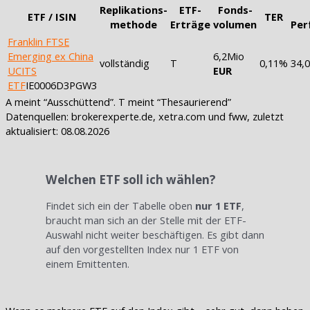
Replikations-
ETF-
Fonds-
ETF / ISIN
TER
methode
Erträge
volumen
Per
Franklin FTSE
Emerging ex China
6,2Mio
vollständig
T
0,11%
34,
UCITS
EUR
ETF
IE0006D3PGW3
A meint “Ausschüttend”. T meint “Thesaurierend”
Datenquellen: brokerexperte.de, xetra.com und fww, zuletzt
aktualisiert: 08.08.2026
Welchen ETF soll ich wählen?
Findet sich ein der Tabelle oben
nur 1 ETF
,
braucht man sich an der Stelle mit der ETF-
Auswahl nicht weiter beschäftigen. Es gibt dann
auf den vorgestellten Index nur 1 ETF von
einem Emittenten.