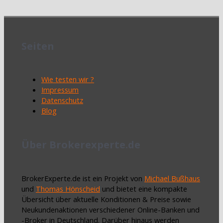
Seiten
Wie testen wir ?
Impressum
Datenschutz
Blog
Über Brokerexperte.de
BrokerExperte.de ist ein Projekt von
Michael Bußhaus
und
Thomas Hönscheid
und bietet eine kompakte
Übersicht über aktuelle Konditionen & Preise sowie
Neukundenaktionen verschiedener Online-Banken und
-Broker in Deutschland. Darüber hinaus werden