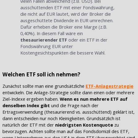
vielen Fällen abweichend (z.B. USD). Bei
ausschüttenden ETF mit einer Fondswährung,
die nicht auf EUR lautet, wird der Broker die
ausgeschüttete Dividende in EUR umrechnen.
Dafür erheben die Broker eine Marge (z.B.
0,40%). In diesem Fall wäre ein
thesaurierender ETF
oder ein ETF in der
Fondswährung EUR unter
Kostengesichtspunkten die bessere Wahl.
Welchen ETF soll ich nehmen?
Zunächst sollte man eine grundsätzliche
ETF-Anlagestrategie
entwickeln. Die Anlage-Strategie sollte dann einen oder mehrere
Ziel-Indexe ergeben haben.
Wenn es nun mehrere ETF auf
denselben Index gibt
und die Frage nach der
Ertragsverwendung (thesaurierend vs. ausschüttend) geklärt ist,
dann entscheiden nur noch Kleinigkeiten. Grundsätzlich ist
natürlich der ETF mit der
niedrigsten Kostenquote
zu
bevorzugen. Achten sollte man auf das Fondsdomizil des ETF,
wenn Unternehmen aus den USA in dem ETF übergewichtet sind