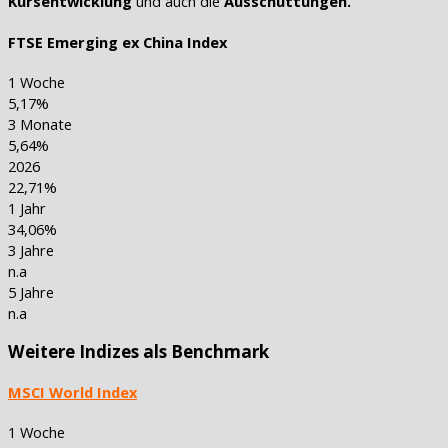
Kursentwicklung
und auch die
Ausschüttungen.
FTSE Emerging ex China Index
1 Woche
5,17%
3 Monate
5,64%
2026
22,71%
1 Jahr
34,06%
3 Jahre
n.a
5 Jahre
n.a
Weitere Indizes als Benchmark
MSCI World Index
1 Woche