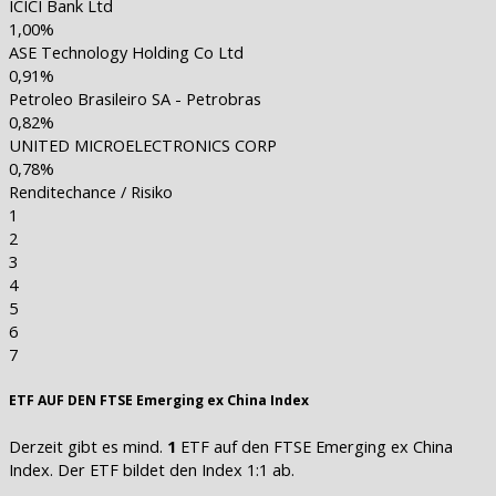
ICICI Bank Ltd
1,00%
ASE Technology Holding Co Ltd
0,91%
Petroleo Brasileiro SA - Petrobras
0,82%
UNITED MICROELECTRONICS CORP
0,78%
Renditechance / Risiko
1
2
3
4
5
6
7
ETF AUF DEN FTSE Emerging ex China Index
Derzeit gibt es mind.
1
ETF auf den FTSE Emerging ex China
Index. Der ETF bildet den Index 1:1 ab.