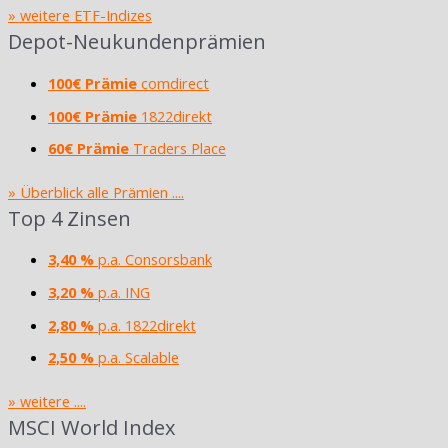
» weitere ETF-Indizes
Depot-Neukundenprämien
100€ Prämie
comdirect
100€ Prämie
1822direkt
60€ Prämie
Traders Place
» Überblick alle Prämien ....
Top 4 Zinsen
3,40 %
p.a. Consorsbank
3,20 %
p.a. ING
2,80 %
p.a. 1822direkt
2,50 %
p.a. Scalable
» weitere ....
MSCI World Index