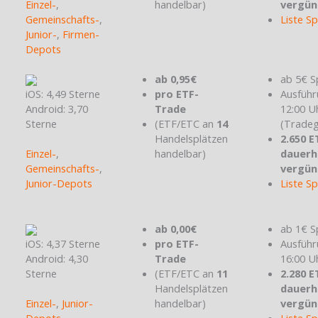
Einzel-
,
handelbar)
vergün
Gemeinschafts-
,
Liste S
Junior-
,
Firmen-
Depots
ab 0,95€
ab 5€ S
iOS: 4,49 Sterne
pro ETF-
Ausführ
Android: 3,70
Trade
12:00 U
Sterne
(ETF/ETC an
14
(Tradeg
Handelsplätzen
2.650 E
Einzel-
,
handelbar)
dauerh
Gemeinschafts-
,
vergün
Junior-Depots
Liste S
ab 0,00€
ab 1€ S
iOS: 4,37 Sterne
pro ETF-
Ausführ
Android: 4,30
Trade
16:00 U
Sterne
(ETF/ETC an
11
2.280 E
Handelsplätzen
dauerh
Einzel-
,
Junior-
handelbar)
vergün