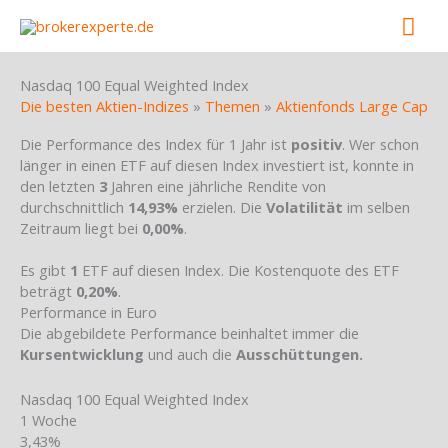
Skip
Mai
to
content
Men
Nasdaq 100 Equal Weighted Index
Die besten Aktien-Indizes
»
Themen
»
Aktienfonds Large Cap
Die Performance des Index für 1 Jahr ist
positiv
. Wer schon
länger in einen ETF auf diesen Index investiert ist, konnte in
den letzten
3
Jahren eine jährliche Rendite von
durchschnittlich
14,93%
erzielen. Die
Volatilität
im selben
Zeitraum liegt bei
0,00%
.
Es gibt
1
ETF auf diesen Index. Die Kostenquote des ETF
beträgt
0,20%
.
Performance in Euro
Die abgebildete Performance beinhaltet immer die
Kursentwicklung
und auch die
Ausschüttungen.
Nasdaq 100 Equal Weighted Index
1 Woche
3,43%