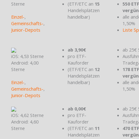
Sterne
(ETF/ETC an
15
550 ET
Handelsplätzen
vergün
Einzel-
,
handelbar)
alle and
Gemeinschafts-
,
1,50%
Junior-Depots
Liste S
ab 3,90€
ab 25€ 
iOS: 4,53 Sterne
pro ETF-
Ausführ
Android: 4,00
Kauforder
Tradeg
Sterne
(ETF/ETC an
12
178 ET
Handelsplätzen
vergün
Einzel-
,
handelbar)
alle and
Gemeinschafts-
,
1,50%
Junior-Depots
ab 0,00€
ab 25€ 
iOS: 4,62 Sterne
pro ETF-
Ausführ
Android: 4,60
Kauforder
Tradeg
Sterne
(ETF/ETC an
11
470 ET
Handelsplätzen
vergün