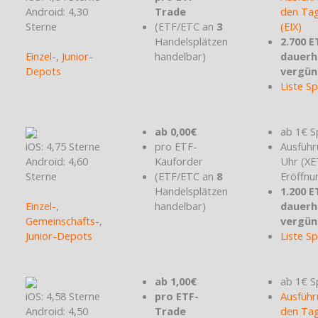
Android: 4,30
Trade
den Tag
Sterne
(ETF/ETC an
3
(EIX)
Handelsplätzen
2.700 E
Einzel-
,
Junior-
handelbar)
dauerh
Depots
vergün
Liste S
ab 0,00€
ab 1€ S
iOS: 4,75 Sterne
pro ETF-
Ausführ
Android: 4,60
Kauforder
Uhr (X
Sterne
(ETF/ETC an
8
Eröffnu
Handelsplätzen
1.200 E
Einzel-
,
handelbar)
dauerh
Gemeinschafts-
,
vergün
Junior-Depots
Liste S
ab 1,00€
ab 1€ S
iOS: 4,58 Sterne
pro ETF-
Ausführ
Android: 4,50
Trade
den Tag