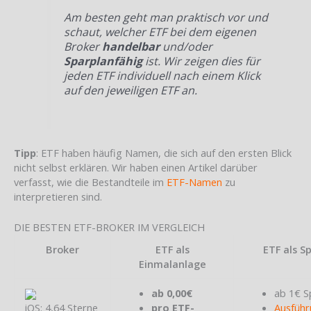
Am besten geht man praktisch vor und
schaut, welcher ETF bei dem eigenen
Broker
handelbar
und/oder
Sparplanfähig
ist. Wir zeigen dies für
jeden ETF individuell nach einem Klick
auf den jeweiligen ETF an.
Tipp
: ETF haben häufig Namen, die sich auf den ersten Blick
nicht selbst erklären. Wir haben einen Artikel darüber
verfasst, wie die Bestandteile im
ETF-Namen
zu
interpretieren sind.
DIE BESTEN ETF-BROKER IM VERGLEICH
Broker
ETF als
ETF als S
Einmalanlage
ab 0,00€
ab 1€ S
iOS: 4,64 Sterne
pro ETF-
Ausführ