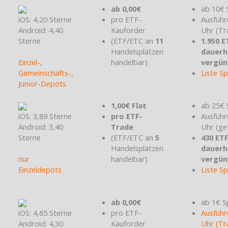
ab 0,00€
ab 10€ 
iOS: 4,20 Sterne
pro ETF-
Ausführ
Android: 4,40
Kauforder
Uhr (Tr
Sterne
(ETF/ETC an
11
1.950 E
Handelsplätzen
dauerh
Einzel-
,
handelbar)
vergün
Gemeinschafts-
,
Liste S
Junior-Depots
1,00€ Flat
ab 25€ 
iOS: 3,89 Sterne
pro ETF-
Ausführ
Android: 3,40
Trade
Uhr (ge
Sterne
(ETF/ETC an
5
430 ET
Handelsplätzen
dauerh
nur
handelbar)
vergün
Einzeldepots
Liste S
ab 0,00€
ab 1€ S
iOS: 4,65 Sterne
pro ETF-
Ausführ
Android: 4,30
Kauforder
Uhr (Tr