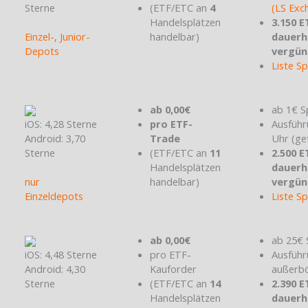
Sterne
(ETF/ETC an
4
(LS Exc
Handelsplätzen
3.150 E
Einzel-
,
Junior-
handelbar)
dauerh
Depots
vergün
Liste S
ab 0,00€
ab 1€ S
iOS: 4,28 Sterne
pro ETF-
Ausführ
Android: 3,70
Trade
Uhr (ge
Sterne
(ETF/ETC an
11
2.500 E
Handelsplätzen
dauerh
nur
handelbar)
vergün
Einzeldepots
Liste S
ab 0,00€
ab 25€ 
iOS: 4,48 Sterne
pro ETF-
Ausführ
Android: 4,30
Kauforder
außerbö
Sterne
(ETF/ETC an
14
2.390 E
Handelsplätzen
dauerh