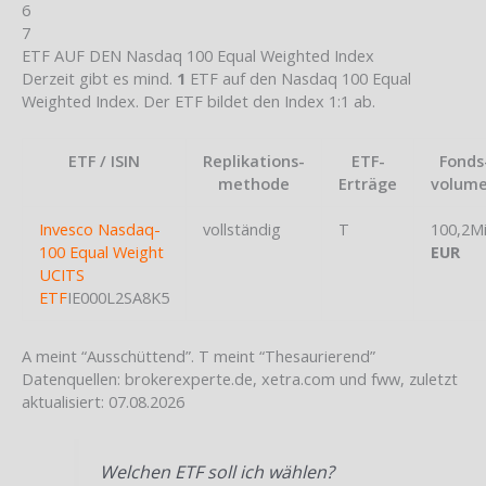
6
7
ETF AUF DEN Nasdaq 100 Equal Weighted Index
Derzeit gibt es mind.
1
ETF auf den Nasdaq 100 Equal
Weighted Index. Der ETF bildet den Index 1:1 ab.
ETF / ISIN
Replikations-
ETF-
Fonds
methode
Erträge
volum
Invesco Nasdaq-
vollständig
T
100,2M
100 Equal Weight
EUR
UCITS
ETF
IE000L2SA8K5
A meint “Ausschüttend”. T meint “Thesaurierend”
Datenquellen: brokerexperte.de, xetra.com und fww, zuletzt
aktualisiert: 07.08.2026
Welchen ETF soll ich wählen?