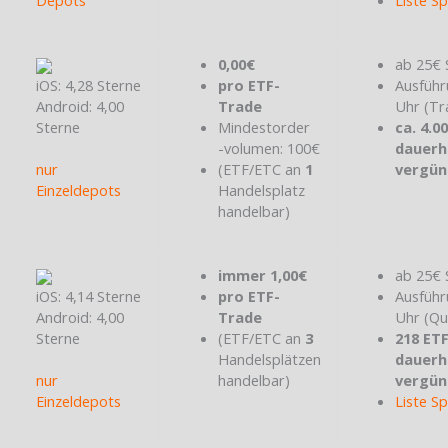
Depots
Liste S
0,00€
ab 25€ 
iOS: 4,28 Sterne
pro ETF-
Ausführ
Android: 4,00
Trade
Uhr (Tr
Sterne
Mindestorder
ca. 4.0
-volumen: 100€
dauerh
nur
(ETF/ETC an
1
vergün
Einzeldepots
Handelsplatz
handelbar)
immer 1,00€
ab 25€ 
iOS: 4,14 Sterne
pro ETF-
Ausführ
Android: 4,00
Trade
Uhr (Qu
Sterne
(ETF/ETC an
3
218 ET
Handelsplätzen
dauerh
nur
handelbar)
vergün
Einzeldepots
Liste S