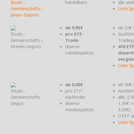
Einzel-
,
handelbar)
alle and
Gemeinschafts-
,
Liste S
Junior-Depots
ab 9,95€
ab 25€ 
Einzel-,
pro ETF-
Ausführ
Gemeinschafts-,
Trade
Tradeg
Firmen-Depots
diverse
470 ET
Handelsplätze
dauerh
vergün
Liste S
ab 0,00€
ab 50€ 
Einzel-,
pro ETF-
Ausführ
Gemeinschafts-
Kauforder
alle: 2,
Depot
diverse
1,50€ /
Handelsplätze
3,00€)
0 ETF v
Liste S