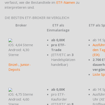
verfasst, wie die Bestandteile im
ETF-Namen
zu
interpretieren sind.
DIE BESTEN ETF-BROKER IM VERGLEICH
Broker
ETF als
ETF als S
Einmalanlage
ab 0,00€
ab 1€ S
iOS: 4,64 Sterne
pro ETF-
Ausführ
Android: 4,30
Trade
den Tag
Sterne
(ETF/ETC an
3
(EIX)
Handelsplätzen
2.700 E
Einzel-
,
Junior-
handelbar)
dauerh
Depots
vergün
Liste S
ab 0,00€
ab 1€ S
iOS: 4,75 Sterne
pro ETF-
Ausführ
Android: 4,60
Kauforder
Uhr (X
Sterne
(ETF/ETC an
8
Eröffnu