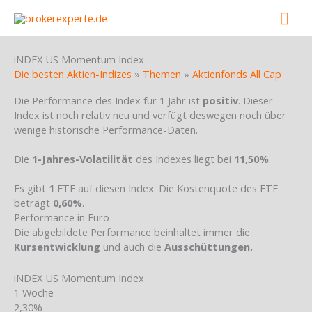
Skip
Mai
to
content
Men
iNDEX US Momentum Index
Die besten Aktien-Indizes
»
Themen
»
Aktienfonds All Cap
Die Performance des Index für 1 Jahr ist
positiv
. Dieser
Index ist noch relativ neu und verfügt deswegen noch über
wenige historische Performance-Daten.
Die
1-Jahres-Volatilität
des Indexes liegt bei
11,50%
.
Es gibt
1
ETF auf diesen Index. Die Kostenquote des ETF
beträgt
0,60%
.
Performance in Euro
Die abgebildete Performance beinhaltet immer die
Kursentwicklung
und auch die
Ausschüttungen.
iNDEX US Momentum Index
1 Woche
2,30%