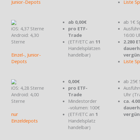
Junior-Depots
Liste S
ab 0,00€
ab 1€ S
iOS: 4,37 Sterne
pro ETF-
Ausführ
Android: 4,30
Trade
16:00 U
Sterne
(ETF/ETC an
11
2.280 E
Handelsplätzen
dauerh
Einzel-
,
Junior-
handelbar)
vergün
Depots
Liste S
0,00€
ab 25€ 
iOS: 4,28 Sterne
pro ETF-
Ausführ
Android: 4,00
Trade
Uhr (Tr
Sterne
Mindestorder
ca. 4.0
-volumen: 100€
dauerh
nur
(ETF/ETC an
1
vergün
Einzeldepots
Handelsplatz
handelbar)