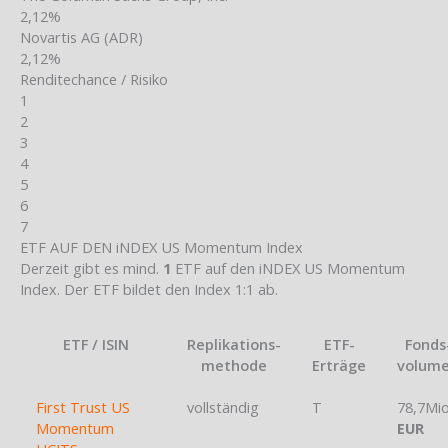
2,12%
Novartis AG (ADR)
2,12%
Renditechance / Risiko
1
2
3
4
5
6
7
ETF AUF DEN iNDEX US Momentum Index
Derzeit gibt es mind.
1
ETF auf den iNDEX US Momentum
Index. Der ETF bildet den Index 1:1 ab.
ETF / ISIN
Replikations-
ETF-
Fonds
methode
Erträge
volum
First Trust US
vollständig
T
78,7Mi
Momentum
EUR