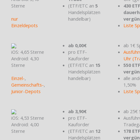
Sterne
(ETF/ETC an
5
430 ET
Handelsplätzen
dauerh
nur
handelbar)
vergün
Einzeldepots
Liste S
ab 0,00€
ab 1€ S
iOS: 4,65 Sterne
pro ETF-
Ausführ
Android: 4,30
Kauforder
Uhr (Tr
Sterne
(ETF/ETC an
15
550 ET
Handelsplätzen
vergün
Einzel-
,
handelbar)
alle and
Gemeinschafts-
,
1,50%
Junior-Depots
Liste S
ab 3,90€
ab 25€ 
iOS: 4,53 Sterne
pro ETF-
Ausführ
Android: 4,00
Kauforder
Tradeg
Sterne
(ETF/ETC an
12
178 ET
Handelsplätzen
vergün