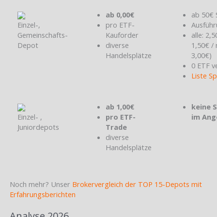
ab 0,00€
ab 50€ 
Einzel-,
pro ETF-
Ausführ
Gemeinschafts-
Kauforder
alle: 2,
Depot
diverse
1,50€ /
Handelsplätze
3,00€)
0 ETF v
Liste S
ab 1,00€
keine 
Einzel- ,
pro ETF-
im Ang
Juniordepots
Trade
diverse
Handelsplätze
Noch mehr? Unser
Brokervergleich der TOP 15-Depots mit
Erfahrungsberichten
Analyse 2026