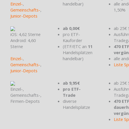
Einzel-
,
handelbar)
alle and
Gemeinschafts-
,
1,50%
Junior-Depots
ab 0,00€
ab 25€ 
iOS: 4,62 Sterne
pro ETF-
Ausführ
Android: 4,60
Kauforder
Tradeg
Sterne
(ETF/ETC an
11
470 ET
Handelsplätzen
vergün
Einzel-
,
handelbar)
alle and
Gemeinschafts-
,
Liste S
Junior-Depots
ab 9,95€
ab 25€ 
Einzel-,
pro ETF-
Ausführ
Gemeinschafts-,
Trade
Tradeg
Firmen-Depots
diverse
470 ET
Handelsplätze
dauerh
vergün
Liste S