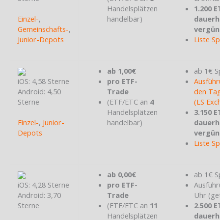
Handelsplätzen
1.200 E
Einzel-
,
handelbar)
dauerh
Gemeinschafts-
,
vergün
Junior-Depots
Liste S
ab 1,00€
ab 1€ S
iOS: 4,58 Sterne
pro ETF-
Ausführ
Android: 4,50
Trade
den Tag
Sterne
(ETF/ETC an
4
(LS Exc
Handelsplätzen
3.150 E
Einzel-
,
Junior-
handelbar)
dauerh
Depots
vergün
Liste S
ab 0,00€
ab 1€ S
iOS: 4,28 Sterne
pro ETF-
Ausführ
Android: 3,70
Trade
Uhr (ge
Sterne
(ETF/ETC an
11
2.500 E
Handelsplätzen
dauerh