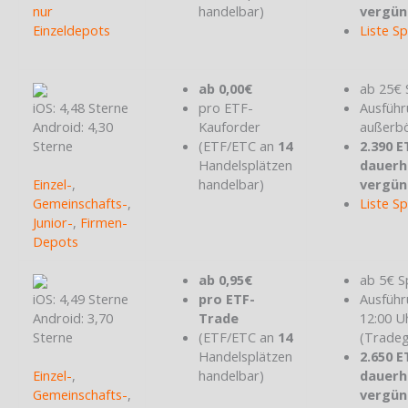
nur
handelbar)
vergün
Einzeldepots
Liste S
ab 0,00€
ab 25€ 
iOS: 4,48 Sterne
pro ETF-
Ausführ
Android: 4,30
Kauforder
außerbö
Sterne
(ETF/ETC an
14
2.390 E
Handelsplätzen
dauerh
Einzel-
,
handelbar)
vergün
Gemeinschafts-
,
Liste S
Junior-
,
Firmen-
Depots
ab 0,95€
ab 5€ S
iOS: 4,49 Sterne
pro ETF-
Ausführ
Android: 3,70
Trade
12:00 U
Sterne
(ETF/ETC an
14
(Tradeg
Handelsplätzen
2.650 E
Einzel-
,
handelbar)
dauerh
Gemeinschafts-
,
vergün