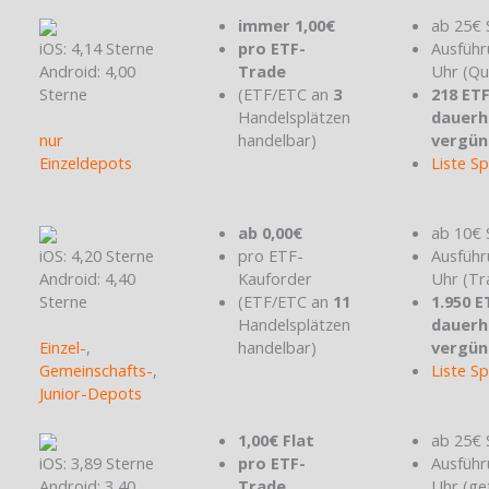
immer 1,00€
ab 25€ 
iOS: 4,14 Sterne
pro ETF-
Ausführ
Android: 4,00
Trade
Uhr (Qu
Sterne
(ETF/ETC an
3
218 ET
Handelsplätzen
dauerh
nur
handelbar)
vergün
Einzeldepots
Liste S
ab 0,00€
ab 10€ 
iOS: 4,20 Sterne
pro ETF-
Ausführ
Android: 4,40
Kauforder
Uhr (Tr
Sterne
(ETF/ETC an
11
1.950 E
Handelsplätzen
dauerh
Einzel-
,
handelbar)
vergün
Gemeinschafts-
,
Liste S
Junior-Depots
1,00€ Flat
ab 25€ 
iOS: 3,89 Sterne
pro ETF-
Ausführ
Android: 3,40
Trade
Uhr (ge