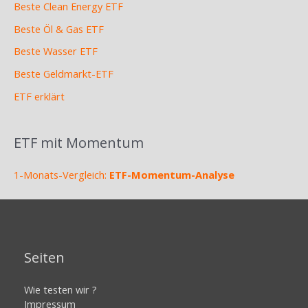
Beste Clean Energy ETF
Beste Öl & Gas ETF
Beste Wasser ETF
Beste Geldmarkt-ETF
ETF erklärt
ETF mit Momentum
1-Monats-Vergleich:
ETF-Momentum-Analyse
Seiten
Wie testen wir ?
Impressum