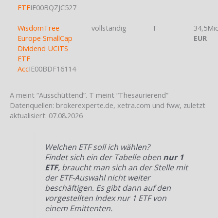
ETF
IE00BQZJC527
WisdomTree
vollständig
T
34,5Mi
Europe SmallCap
EUR
Dividend UCITS
ETF
Acc
IE00BDF16114
A meint “Ausschüttend”. T meint “Thesaurierend”
Datenquellen: brokerexperte.de, xetra.com und fww, zuletzt
aktualisiert: 07.08.2026
Welchen ETF soll ich wählen?
Findet sich ein der Tabelle oben
nur 1
ETF
, braucht man sich an der Stelle mit
der ETF-Auswahl nicht weiter
beschäftigen. Es gibt dann auf den
vorgestellten Index nur 1 ETF von
einem Emittenten.