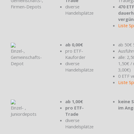
Gemeinschafts-,
Trade
Tradeg
Firmen-Depots
diverse
470 ET
Handelsplätze
dauerh
vergün
Liste S
ab 0,00€
ab 50€ 
Einzel-,
pro ETF-
Ausführ
Gemeinschafts-
Kauforder
alle: 2,
Depot
diverse
1,50€ /
Handelsplätze
3,00€)
0 ETF v
Liste S
ab 1,00€
keine 
Einzel- ,
pro ETF-
im Ang
Juniordepots
Trade
diverse
Handelsplätze