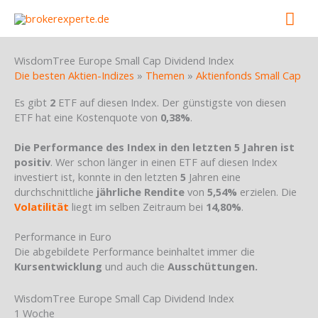
Skip
Mai
to
content
Men
WisdomTree Europe Small Cap Dividend Index
Die besten Aktien-Indizes
»
Themen
»
Aktienfonds Small Cap
Es gibt
2
ETF auf diesen Index. Der günstigste von diesen
ETF hat eine Kostenquote von
0,38%
.
Die Performance des Index in den letzten 5 Jahren ist
positiv
. Wer schon länger in einen ETF auf diesen Index
investiert ist, konnte in den letzten
5
Jahren eine
durchschnittliche
jährliche Rendite
von
5,54%
erzielen. Die
Volatilität
liegt im selben Zeitraum bei
14,80%
.
Performance in Euro
Die abgebildete Performance beinhaltet immer die
Kursentwicklung
und auch die
Ausschüttungen.
WisdomTree Europe Small Cap Dividend Index
1 Woche