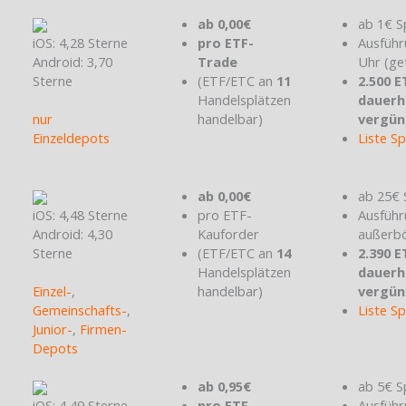
ab 0,00€
ab 1€ S
iOS: 4,28 Sterne
pro ETF-
Ausführ
Android: 3,70
Trade
Uhr (ge
Sterne
(ETF/ETC an
11
2.500 E
Handelsplätzen
dauerh
nur
handelbar)
vergün
Einzeldepots
Liste S
ab 0,00€
ab 25€ 
iOS: 4,48 Sterne
pro ETF-
Ausführ
Android: 4,30
Kauforder
außerbö
Sterne
(ETF/ETC an
14
2.390 E
Handelsplätzen
dauerh
Einzel-
,
handelbar)
vergün
Gemeinschafts-
,
Liste S
Junior-
,
Firmen-
Depots
ab 0,95€
ab 5€ S
iOS: 4,49 Sterne
pro ETF-
Ausführ