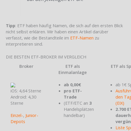
Tipp
: ETF haben häufig Namen, die sich auf den ersten Blick
nicht selbst erklären. Wir haben einen Artikel darüber
verfasst, wie die Bestandteile im
ETF-Namen
zu
interpretieren sind.
DIE BESTEN ETF-BROKER IM VERGLEICH
Broker
ETF als
ETF als S
Einmalanlage
ab 0,00€
ab 1€ S
iOS: 4,64 Sterne
pro ETF-
Ausführ
Android: 4,30
Trade
den Tag
Sterne
(ETF/ETC an
3
(EIX)
Handelsplätzen
2.700 E
Einzel-
,
Junior-
handelbar)
dauerh
Depots
vergün
Liste S