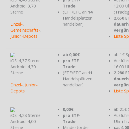
Android: 3,70
Trade
12:00 U
Sterne
(ETF/ETC an
14
(Tradeg
Handelsplätzen
2.650 E
Einzel-
,
handelbar)
dauerh
Gemeinschafts-
,
vergün
Junior-Depots
Liste S
ab 0,00€
ab 1€ S
iOS: 4,37 Sterne
pro ETF-
Ausführ
Android: 4,30
Trade
16:00 U
Sterne
(ETF/ETC an
11
2.280 E
Handelsplätzen
dauerh
Einzel-
,
Junior-
handelbar)
vergün
Depots
Liste S
0,00€
ab 25€ 
iOS: 4,28 Sterne
pro ETF-
Ausführ
Android: 4,00
Trade
Uhr (Tr
Sterne
Mindestorder
ca. 4.0