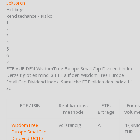
Sektoren
Holdings
Renditechance / Risiko
1
2
3
4
5
6
7
ETF AUF DEN WisdomTree Europe Small Cap Dividend Index
Derzeit gibt es mind.
2
ETF auf den WisdomTree Europe
Small Cap Dividend Index. Sämtliche ETF bilden den Index 1:1
ab.
ETF / ISIN
Replikations-
ETF-
Fonds
methode
Erträge
volum
WisdomTree
vollständig
A
47,9Mi
Europe SmallCap
EUR
Dividend UCITS