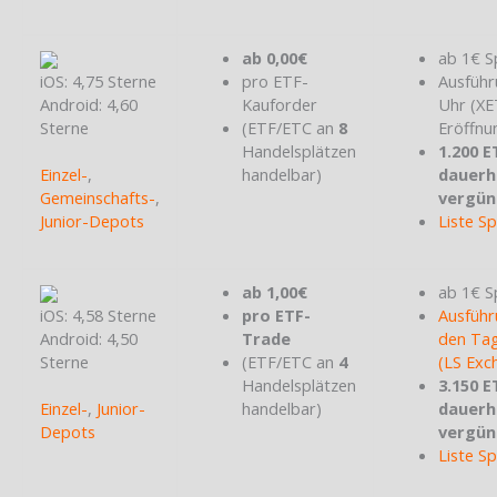
ab 0,00€
ab 1€ S
iOS: 4,75 Sterne
pro ETF-
Ausführ
Android: 4,60
Kauforder
Uhr (X
Sterne
(ETF/ETC an
8
Eröffnu
Handelsplätzen
1.200 E
Einzel-
,
handelbar)
dauerh
Gemeinschafts-
,
vergün
Junior-Depots
Liste S
ab 1,00€
ab 1€ S
iOS: 4,58 Sterne
pro ETF-
Ausführ
Android: 4,50
Trade
den Tag
Sterne
(ETF/ETC an
4
(LS Exc
Handelsplätzen
3.150 E
Einzel-
,
Junior-
handelbar)
dauerh
Depots
vergün
Liste S