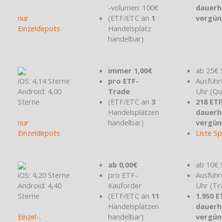
-volumen: 100€
dauerh
nur
(ETF/ETC an
1
vergün
Einzeldepots
Handelsplatz
handelbar)
immer 1,00€
ab 25€ 
iOS: 4,14 Sterne
pro ETF-
Ausführ
Android: 4,00
Trade
Uhr (Qu
Sterne
(ETF/ETC an
3
218 ET
Handelsplätzen
dauerh
nur
handelbar)
vergün
Einzeldepots
Liste S
ab 0,00€
ab 10€ 
iOS: 4,20 Sterne
pro ETF-
Ausführ
Android: 4,40
Kauforder
Uhr (Tr
Sterne
(ETF/ETC an
11
1.950 E
Handelsplätzen
dauerh
Einzel-
,
handelbar)
vergün