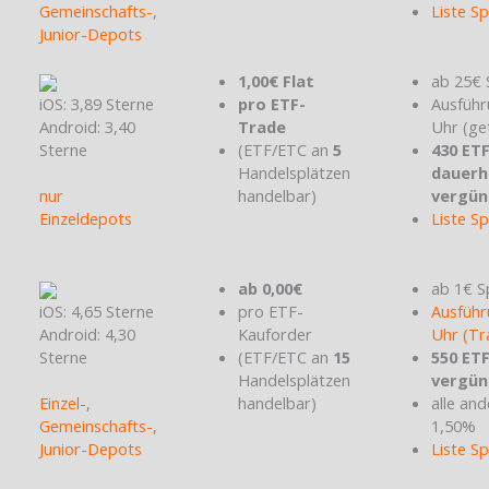
Gemeinschafts-
,
Liste S
Junior-Depots
1,00€ Flat
ab 25€ 
iOS: 3,89 Sterne
pro ETF-
Ausführ
Android: 3,40
Trade
Uhr (ge
Sterne
(ETF/ETC an
5
430 ET
Handelsplätzen
dauerh
nur
handelbar)
vergün
Einzeldepots
Liste S
ab 0,00€
ab 1€ S
iOS: 4,65 Sterne
pro ETF-
Ausführ
Android: 4,30
Kauforder
Uhr (Tr
Sterne
(ETF/ETC an
15
550 ET
Handelsplätzen
vergün
Einzel-
,
handelbar)
alle and
Gemeinschafts-
,
1,50%
Junior-Depots
Liste S