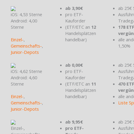
ab 3,90€
ab 25€ 
iOS: 4,53 Sterne
pro ETF-
Ausführ
Android: 4,00
Kauforder
Tradeg
Sterne
(ETF/ETC an
12
178 ET
Handelsplätzen
vergün
Einzel-
,
handelbar)
alle and
Gemeinschafts-
,
1,50%
Junior-Depots
ab 0,00€
ab 25€ 
iOS: 4,62 Sterne
pro ETF-
Ausführ
Android: 4,60
Kauforder
Tradeg
Sterne
(ETF/ETC an
11
470 ET
Handelsplätzen
vergün
Einzel-
,
handelbar)
alle and
Gemeinschafts-
,
Liste S
Junior-Depots
ab 9,95€
ab 25€ 
Einzel-,
pro ETF-
Ausführ