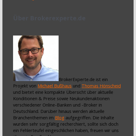
Über Brokerexperte.de
BrokerExperte.de ist ein
Projekt von
Michael Bußhaus
und
Thomas Hönscheid
und bietet eine kompakte Übersicht über aktuelle
Konditionen & Preise sowie Neukundenaktionen
verschiedener Online-Banken und -Broker in
Deutschland. Darüber hinaus werden aktuelle
Branchenthemen im
Blog
aufgegriffen. Die Inhalte
wurden sehr sorgfältig recherchiert, sollte sich doch
ein Fehlerteufel eingeschlichen haben, freuen wir uns