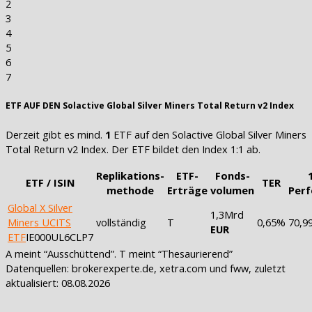
2
3
4
5
6
7
ETF AUF DEN Solactive Global Silver Miners Total Return v2 Index
Derzeit gibt es mind.
1
ETF auf den Solactive Global Silver Miners
Total Return v2 Index. Der ETF bildet den Index 1:1 ab.
Replikations-
ETF-
Fonds-
ETF / ISIN
TER
methode
Erträge
volumen
Per
Global X Silver
1,3Mrd
Miners UCITS
vollständig
T
0,65%
70,9
EUR
ETF
IE000UL6CLP7
A meint “Ausschüttend”. T meint “Thesaurierend”
Datenquellen: brokerexperte.de, xetra.com und fww, zuletzt
aktualisiert: 08.08.2026