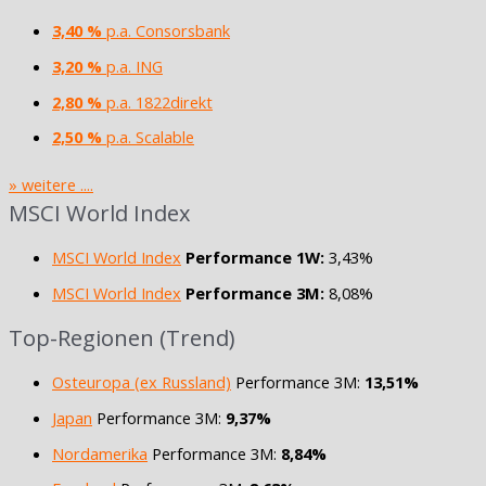
3,40 %
p.a. Consorsbank
3,20 %
p.a. ING
2,80 %
p.a. 1822direkt
2,50 %
p.a. Scalable
» weitere ....
MSCI World Index
MSCI World Index
Performance 1W:
3,43%
MSCI World Index
Performance 3M:
8,08%
Top-Regionen (Trend)
Osteuropa (ex Russland)
Performance 3M:
13,51%
Japan
Performance 3M:
9,37%
Nordamerika
Performance 3M:
8,84%