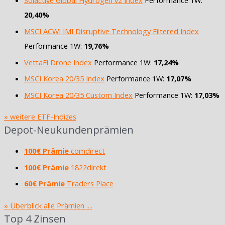
Solactive Global Hydrogen v2 Index
Performance 1W:
20,40%
MSCI ACWI IMI Disruptive Technology Filtered Index
Performance 1W:
19,76%
VettaFi Drone Index
Performance 1W:
17,24%
MSCI Korea 20/35 Index
Performance 1W:
17,07%
MSCI Korea 20/35 Custom Index
Performance 1W:
17,03%
» weitere ETF-Indizes
Depot-Neukundenprämien
100€ Prämie
comdirect
100€ Prämie
1822direkt
60€ Prämie
Traders Place
» Überblick alle Prämien ....
Top 4 Zinsen