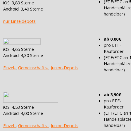
(ETF/ETC an
iOS: 3,89 Sterne
Handelsplätz
Android: 3,40 Sterne
handelbar)
nur Einzeldepots
ab 0,00€
pro ETF-
iOS: 4,65 Sterne
Kauforder
Android: 4,30 Sterne
(ETF/ETC an
Handelsplätz
Einzel-
,
Gemeinschafts-
,
Junior-Depots
handelbar)
ab 3,90€
pro ETF-
Kauforder
iOS: 4,53 Sterne
(ETF/ETC an
Android: 4,00 Sterne
Handelsplätz
handelbar)
Einzel-
,
Gemeinschafts-
,
Junior-Depots