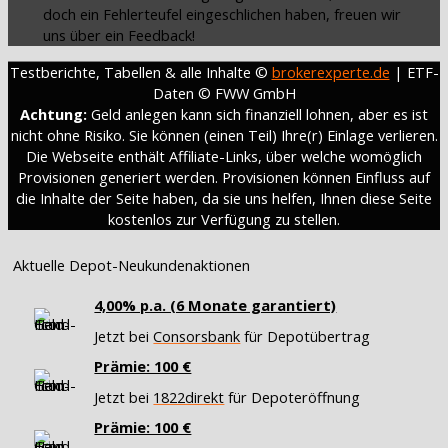
doch ein Fehlerteufel eingeschlichen haben, freuen wir
uns über ein Feedback!
Testberichte, Tabellen & alle Inhalte ©
brokerexperte.de
| ETF-
Daten © FWW GmbH
Achtung:
Geld anlegen kann sich finanziell lohnen, aber es ist
nicht ohne Risiko. Sie können (einen Teil) Ihre(r) Einlage verlieren.
Die Webseite enthält Affiliate-Links, über welche womöglich
Provisionen generiert werden. Provisionen können Einfluss auf
die Inhalte der Seite haben, da sie uns helfen, Ihnen diese Seite
kostenlos zur Verfügung zu stellen.
Aktuelle Depot-Neukundenaktionen
4,00% p.a. (6 Monate garantiert)
Jetzt bei
Consorsbank
für Depotübertrag
Prämie: 100 €
Jetzt bei
1822direkt
für Depoteröffnung
Prämie: 100 €