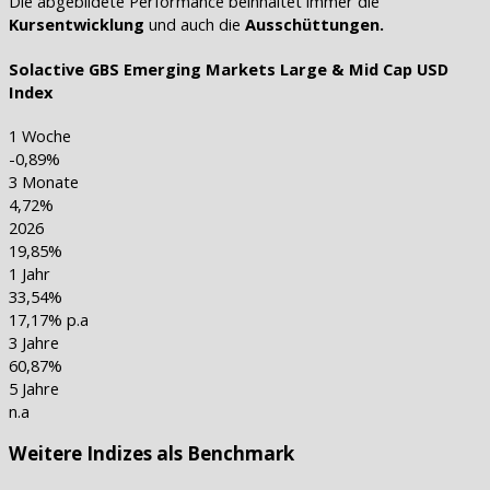
Die abgebildete Performance beinhaltet immer die
Kursentwicklung
und auch die
Ausschüttungen.
Solactive GBS Emerging Markets Large & Mid Cap USD
Index
1 Woche
-0,89%
3 Monate
4,72%
2026
19,85%
1 Jahr
33,54%
17,17% p.a
3 Jahre
60,87%
5 Jahre
n.a
Weitere Indizes als Benchmark