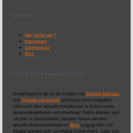
Seiten
Wie testen wir ?
Impressum
Datenschutz
Blog
Über Brokerexperte.de
BrokerExperte.de ist ein Projekt von
Michael Bußhaus
und
Thomas Hönscheid
und bietet eine kompakte
Übersicht über aktuelle Konditionen & Preise sowie
Neukundenaktionen verschiedener Online-Banken und
-Broker in Deutschland. Darüber hinaus werden
aktuelle Branchenthemen im
Blog
aufgegriffen. Die
Inhalte wurden sehr sorgfältig recherchiert, sollte sich