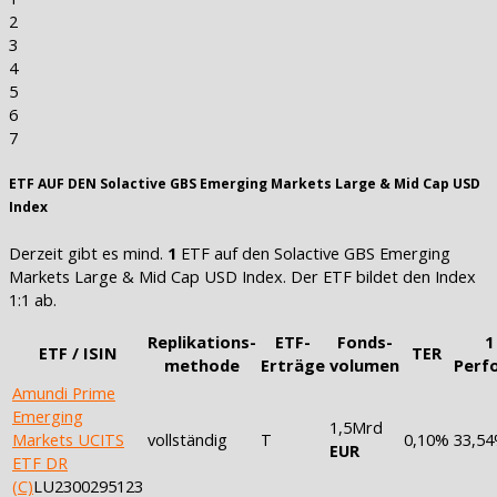
2
3
4
5
6
7
ETF AUF DEN Solactive GBS Emerging Markets Large & Mid Cap USD
Index
Derzeit gibt es mind.
1
ETF auf den Solactive GBS Emerging
Markets Large & Mid Cap USD Index. Der ETF bildet den Index
1:1 ab.
Replikations-
ETF-
Fonds-
1
ETF / ISIN
TER
methode
Erträge
volumen
Perf
Amundi Prime
Emerging
1,5Mrd
Markets UCITS
vollständig
T
0,10%
33,5
EUR
ETF DR
(C)
LU2300295123