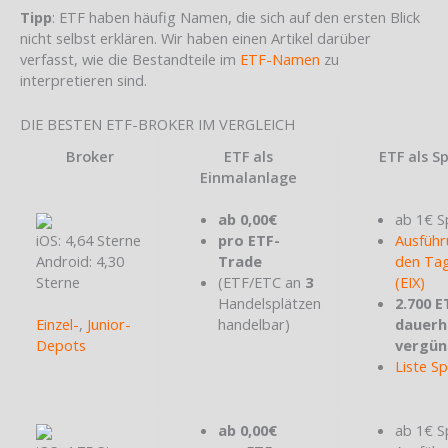
Tipp
: ETF haben häufig Namen, die sich auf den ersten Blick
nicht selbst erklären. Wir haben einen Artikel darüber
verfasst, wie die Bestandteile im
ETF-Namen
zu
interpretieren sind.
DIE BESTEN ETF-BROKER IM VERGLEICH
Broker
ETF als
ETF als S
Einmalanlage
ab 0,00€
ab 1€ S
iOS: 4,64 Sterne
pro ETF-
Ausführ
Android: 4,30
Trade
den Tag
Sterne
(ETF/ETC an
3
(EIX)
Handelsplätzen
2.700 E
Einzel-
,
Junior-
handelbar)
dauerh
Depots
vergün
Liste S
ab 0,00€
ab 1€ S