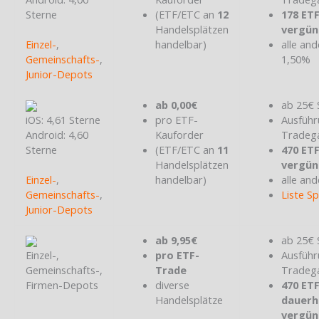
Sterne
(ETF/ETC an
12
178 ET
Handelsplätzen
vergün
Einzel-
,
handelbar)
alle and
Gemeinschafts-
,
1,50%
Junior-Depots
ab 0,00€
ab 25€ 
iOS: 4,61 Sterne
pro ETF-
Ausführ
Android: 4,60
Kauforder
Tradeg
Sterne
(ETF/ETC an
11
470 ET
Handelsplätzen
vergün
Einzel-
,
handelbar)
alle and
Gemeinschafts-
,
Liste S
Junior-Depots
ab 9,95€
ab 25€ 
Einzel-,
pro ETF-
Ausführ
Gemeinschafts-,
Trade
Tradeg
Firmen-Depots
diverse
470 ET
Handelsplätze
dauerh
vergün