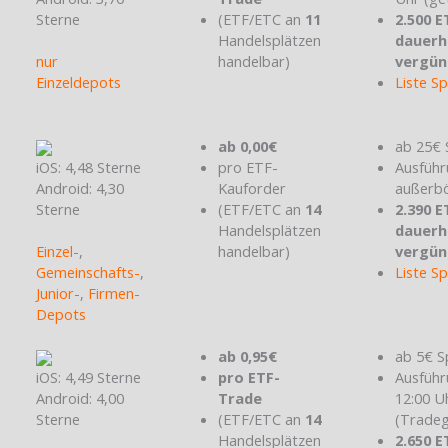
Sterne
(ETF/ETC an
11
2.500 E
Handelsplätzen
dauerh
nur
handelbar)
vergün
Einzeldepots
Liste S
ab 0,00€
ab 25€ 
iOS: 4,48 Sterne
pro ETF-
Ausführ
Android: 4,30
Kauforder
außerbö
Sterne
(ETF/ETC an
14
2.390 E
Handelsplätzen
dauerh
Einzel-
,
handelbar)
vergün
Gemeinschafts-
,
Liste S
Junior-
,
Firmen-
Depots
ab 0,95€
ab 5€ S
iOS: 4,49 Sterne
pro ETF-
Ausführ
Android: 4,00
Trade
12:00 U
Sterne
(ETF/ETC an
14
(Tradeg
Handelsplätzen
2.650 E