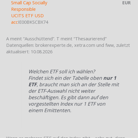
Small Cap Socially
EUR
Responsible
UCITS ETF USD
acc
IE00BKSCBX74
A meint “Ausschüttend”. T meint “Thesaurierend”
Datenquellen: brokerexperte.de, xetra.com und fww, zuletzt
aktualisiert: 10.08.2026
Welchen ETF soll ich wählen?
Findet sich ein der Tabelle oben
nur 1
ETF
, braucht man sich an der Stelle mit
der ETF-Auswahl nicht weiter
beschäftigen. Es gibt dann auf den
vorgestellten Index nur 1 ETF von
einem Emittenten.
Wenn es mehrere ETF auf den Index gibt – sehr gut, dann