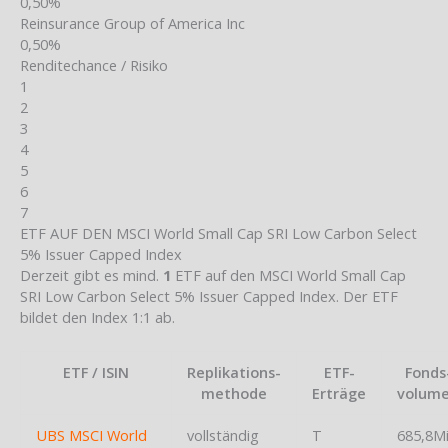
0,50%
Reinsurance Group of America Inc
0,50%
Renditechance / Risiko
1
2
3
4
5
6
7
ETF AUF DEN MSCI World Small Cap SRI Low Carbon Select
5% Issuer Capped Index
Derzeit gibt es mind.
1
ETF auf den MSCI World Small Cap
SRI Low Carbon Select 5% Issuer Capped Index. Der ETF
bildet den Index 1:1 ab.
ETF / ISIN
Replikations-
ETF-
Fonds
methode
Erträge
volum
UBS MSCI World
vollständig
T
685,8M