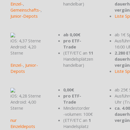
Einzel-
,
handelbar)
dauerh
Gemeinschafts-
,
vergün
Junior-Depots
Liste S
ab 0,00€
ab 1€ S
iOS: 4,37 Sterne
pro ETF-
Ausführ
Android: 4,20
Trade
16:00 U
Sterne
(ETF/ETC an
11
2.280 E
Handelsplätzen
dauerh
Einzel-
,
Junior-
handelbar)
vergün
Depots
Liste S
0,00€
ab 25€ 
iOS: 4,28 Sterne
pro ETF-
Ausführ
Android: 4,00
Trade
Uhr (Tr
Sterne
Mindestorder
ca. 4.0
-volumen: 100€
dauerh
nur
(ETF/ETC an
1
vergün
Einzeldepots
Handelsplatz