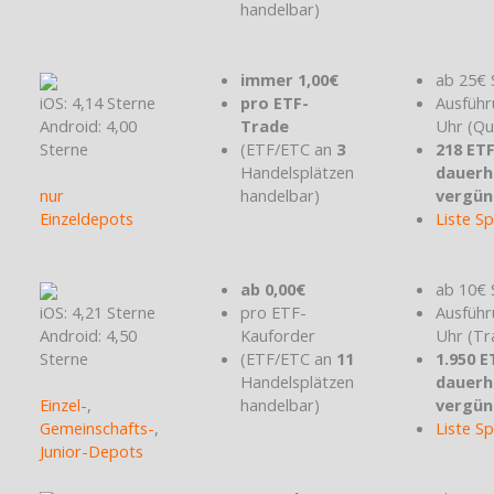
handelbar)
immer 1,00€
ab 25€ 
iOS: 4,14 Sterne
pro ETF-
Ausführ
Android: 4,00
Trade
Uhr (Qu
Sterne
(ETF/ETC an
3
218 ET
Handelsplätzen
dauerh
nur
handelbar)
vergün
Einzeldepots
Liste S
ab 0,00€
ab 10€ 
iOS: 4,21 Sterne
pro ETF-
Ausführ
Android: 4,50
Kauforder
Uhr (Tr
Sterne
(ETF/ETC an
11
1.950 E
Handelsplätzen
dauerh
Einzel-
,
handelbar)
vergün
Gemeinschafts-
,
Liste S
Junior-Depots