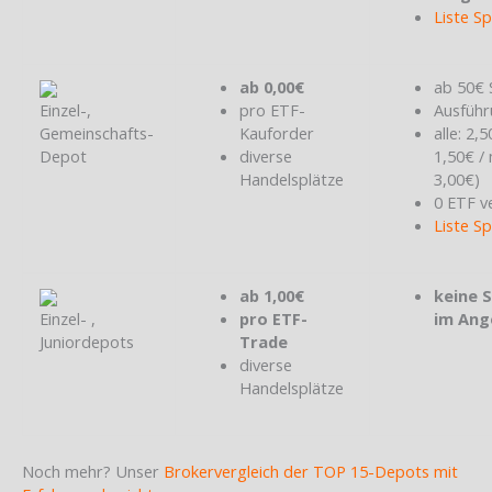
Liste S
ab 0,00€
ab 50€ 
Einzel-,
pro ETF-
Ausführ
Gemeinschafts-
Kauforder
alle: 2,
Depot
diverse
1,50€ /
Handelsplätze
3,00€)
0 ETF v
Liste S
ab 1,00€
keine 
Einzel- ,
pro ETF-
im Ang
Juniordepots
Trade
diverse
Handelsplätze
Noch mehr? Unser
Brokervergleich der TOP 15-Depots mit