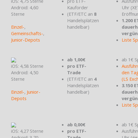
iOS: 4,75 Sterne
pro ETF-
Ausführ
Android: 4,60
Kauforder
Uhr (X
Sterne
(ETF/ETC an
8
Eröffnu
Handelsplätzen
1.200 E
Einzel-
,
handelbar)
dauerh
Gemeinschafts-
,
vergün
Junior-Depots
Liste S
ab 1,00€
ab 1€ S
iOS: 4,58 Sterne
pro ETF-
Ausführ
Android: 4,50
Trade
den Tag
Sterne
(ETF/ETC an
4
(LS Exc
Handelsplätzen
3.150 E
Einzel-
,
Junior-
handelbar)
dauerh
Depots
vergün
Liste S
ab 0,00€
ab 1€ S
iOS: 4,27 Sterne
pro ETF-
Ausführ
Android: 3,70
Trade
Uhr (ge