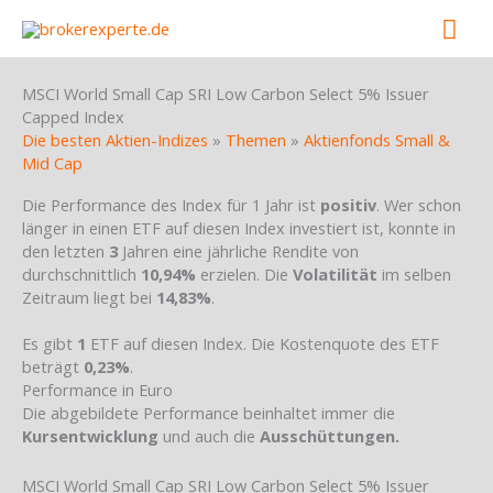
Skip
Mai
to
content
Men
MSCI World Small Cap SRI Low Carbon Select 5% Issuer
Capped Index
Die besten Aktien-Indizes
»
Themen
»
Aktienfonds Small &
Mid Cap
Die Performance des Index für 1 Jahr ist
positiv
. Wer schon
länger in einen ETF auf diesen Index investiert ist, konnte in
den letzten
3
Jahren eine jährliche Rendite von
durchschnittlich
10,94%
erzielen. Die
Volatilität
im selben
Zeitraum liegt bei
14,83%
.
Es gibt
1
ETF auf diesen Index. Die Kostenquote des ETF
beträgt
0,23%
.
Performance in Euro
Die abgebildete Performance beinhaltet immer die
Kursentwicklung
und auch die
Ausschüttungen.
MSCI World Small Cap SRI Low Carbon Select 5% Issuer