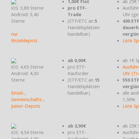
1,00€ Flat
ab 25€ 
iOS: 3,89 Sterne
pro ETF-
Ausführ
Android: 3,40
Trade
Uhr (ge
Sterne
(ETF/ETC an
5
430 ET
Handelsplätzen
dauerh
nur
handelbar)
vergün
Einzeldepots
Liste S
ab 0,00€
ab 1€ S
iOS: 4,65 Sterne
pro ETF-
Ausführ
Android: 4,30
Kauforder
Uhr (Tr
Sterne
(ETF/ETC an
15
550 ET
Handelsplätzen
vergün
Einzel-
,
handelbar)
alle and
Gemeinschafts-
,
1,50%
Junior-Depots
Liste S
ab 3,90€
ab 25€ 
iOS: 4,54 Sterne
pro ETF-
Ausführ
Android: 4,00
Kauforder
Tradeg