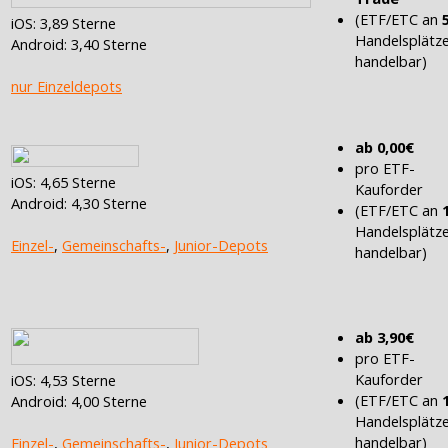
(ETF/ETC an
iOS: 3,89 Sterne
Handelsplätz
Android: 3,40 Sterne
handelbar)
nur Einzeldepots
ab 0,00€
pro ETF-
iOS: 4,65 Sterne
Kauforder
Android: 4,30 Sterne
(ETF/ETC an
Handelsplätz
Einzel-
,
Gemeinschafts-
,
Junior-Depots
handelbar)
ab 3,90€
pro ETF-
Kauforder
iOS: 4,53 Sterne
(ETF/ETC an
Android: 4,00 Sterne
Handelsplätz
handelbar)
Einzel-
,
Gemeinschafts-
,
Junior-Depots