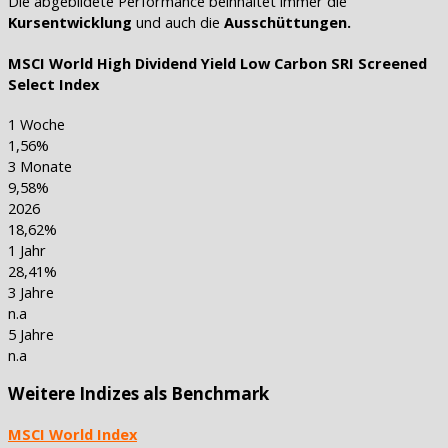
Die abgebildete Performance beinhaltet immer die
Kursentwicklung
und auch die
Ausschüttungen.
MSCI World High Dividend Yield Low Carbon SRI Screened
Select Index
1 Woche
1,56%
3 Monate
9,58%
2026
18,62%
1 Jahr
28,41%
3 Jahre
n.a
5 Jahre
n.a
Weitere Indizes als Benchmark
MSCI World Index