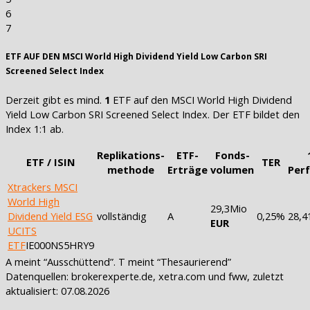
6
7
ETF AUF DEN MSCI World High Dividend Yield Low Carbon SRI
Screened Select Index
Derzeit gibt es mind.
1
ETF auf den MSCI World High Dividend
Yield Low Carbon SRI Screened Select Index. Der ETF bildet den
Index 1:1 ab.
Replikations-
ETF-
Fonds-
ETF / ISIN
TER
methode
Erträge
volumen
Per
Xtrackers MSCI
World High
29,3Mio
Dividend Yield ESG
vollständig
A
0,25%
28,
EUR
UCITS
ETF
IE000NS5HRY9
A meint “Ausschüttend”. T meint “Thesaurierend”
Datenquellen: brokerexperte.de, xetra.com und fww, zuletzt
aktualisiert: 07.08.2026