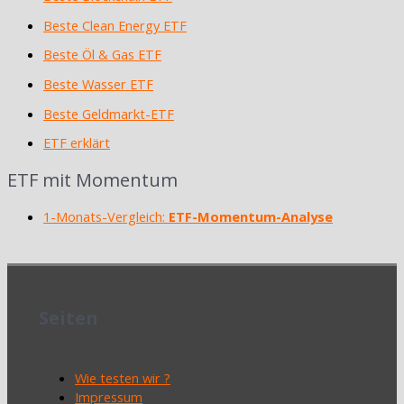
Beste Clean Energy ETF
Beste Öl & Gas ETF
Beste Wasser ETF
Beste Geldmarkt-ETF
ETF erklärt
ETF mit Momentum
1-Monats-Vergleich:
ETF-Momentum-Analyse
Seiten
Wie testen wir ?
Impressum