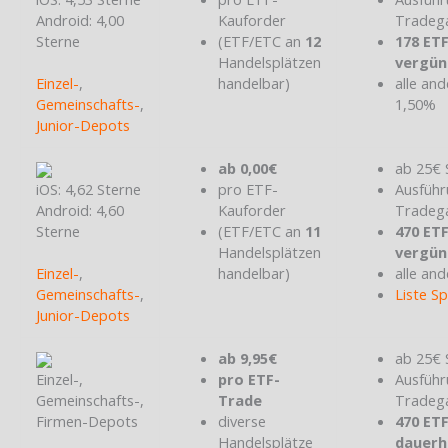
Android: 4,00
Kauforder
Tradeg
Sterne
(ETF/ETC an
12
178 ET
Handelsplätzen
vergün
Einzel-
,
handelbar)
alle and
Gemeinschafts-
,
1,50%
Junior-Depots
ab 0,00€
ab 25€ 
iOS: 4,62 Sterne
pro ETF-
Ausführ
Android: 4,60
Kauforder
Tradeg
Sterne
(ETF/ETC an
11
470 ET
Handelsplätzen
vergün
Einzel-
,
handelbar)
alle and
Gemeinschafts-
,
Liste S
Junior-Depots
ab 9,95€
ab 25€ 
Einzel-,
pro ETF-
Ausführ
Gemeinschafts-,
Trade
Tradeg
Firmen-Depots
diverse
470 ET
Handelsplätze
dauerh