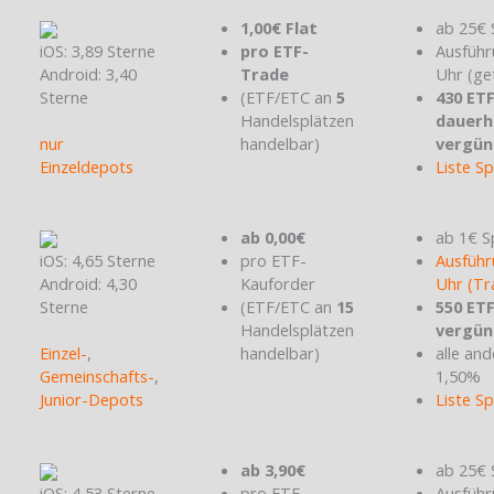
1,00€ Flat
ab 25€ 
iOS: 3,89 Sterne
pro ETF-
Ausführ
Android: 3,40
Trade
Uhr (ge
Sterne
(ETF/ETC an
5
430 ET
Handelsplätzen
dauerh
nur
handelbar)
vergün
Einzeldepots
Liste S
ab 0,00€
ab 1€ S
iOS: 4,65 Sterne
pro ETF-
Ausführ
Android: 4,30
Kauforder
Uhr (Tr
Sterne
(ETF/ETC an
15
550 ET
Handelsplätzen
vergün
Einzel-
,
handelbar)
alle and
Gemeinschafts-
,
1,50%
Junior-Depots
Liste S
ab 3,90€
ab 25€ 
iOS: 4,53 Sterne
pro ETF-
Ausführ