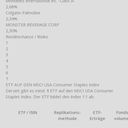
Mondelez International Inc. -Class A-
2,68%
Colgate-Palmolive
2,34%
MONSTER BEVERAGE CORP
2,30%
Renditechance / Risiko
1
2
3
4
5
6
7
ETF AUF DEN MSCI USA Consumer Staples Index
Derzeit gibt es mind.
1
ETF auf den MSCI USA Consumer
Staples Index. Der ETF bildet den Index 1:1 ab.
ETF / ISIN
Replikations-
ETF-
Fonds
methode
Erträge
volum