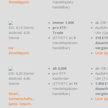
Einzeldepots
Handelsplatz
handelbar)
immer 1,00€
ab 25€ 
iOS: 4,14 Sterne
pro ETF-
Ausführ
Android: 4,00
Trade
Uhr (Qu
Sterne
(ETF/ETC an
3
218 ET
Handelsplätzen
dauerh
nur
handelbar)
vergün
Einzeldepots
Liste S
ab 0,00€
ab 10€ 
iOS: 4,20 Sterne
pro ETF-
Ausführ
Android: 4,40
Kauforder
Uhr (Tr
Sterne
(ETF/ETC an
11
1.950 E
Handelsplätzen
dauerh
Einzel-
,
handelbar)
vergün
Gemeinschafts-
,
Liste S
Junior-Depots