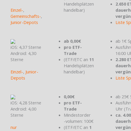
Handelsplätzen
2.650 E
Einzel-
,
handelbar)
dauerh
Gemeinschafts-
,
vergün
Junior-Depots
Liste S
ab 0,00€
ab 1€ S
iOS: 4,37 Sterne
pro ETF-
Ausführ
Android: 4,30
Trade
16:00 U
Sterne
(ETF/ETC an
11
2.280 E
Handelsplätzen
dauerh
Einzel-
,
Junior-
handelbar)
vergün
Depots
Liste S
0,00€
ab 25€ 
iOS: 4,28 Sterne
pro ETF-
Ausführ
Android: 4,00
Trade
Uhr (Tr
Sterne
Mindestorder
ca. 4.0
-volumen: 100€
dauerh
nur
(ETF/ETC an
1
vergün