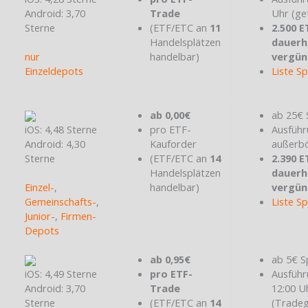
Android: 3,70
Trade
Uhr (ge
Sterne
(ETF/ETC an
11
2.500 E
Handelsplätzen
dauerh
nur
handelbar)
vergün
Einzeldepots
Liste S
ab 0,00€
ab 25€ 
iOS: 4,48 Sterne
pro ETF-
Ausführ
Android: 4,30
Kauforder
außerbö
Sterne
(ETF/ETC an
14
2.390 E
Handelsplätzen
dauerh
Einzel-
,
handelbar)
vergün
Gemeinschafts-
,
Liste S
Junior-
,
Firmen-
Depots
ab 0,95€
ab 5€ S
iOS: 4,49 Sterne
pro ETF-
Ausführ
Android: 3,70
Trade
12:00 U
Sterne
(ETF/ETC an
14
(Tradeg