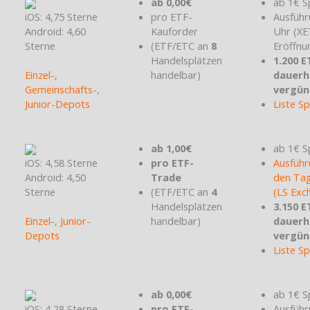
ab 0,00€
ab 1€ S
iOS: 4,75 Sterne
pro ETF-
Ausführ
Android: 4,60
Kauforder
Uhr (X
Sterne
(ETF/ETC an
8
Eröffnu
Handelsplätzen
1.200 E
Einzel-
,
handelbar)
dauerh
Gemeinschafts-
,
vergün
Junior-Depots
Liste S
ab 1,00€
ab 1€ S
iOS: 4,58 Sterne
pro ETF-
Ausführ
Android: 4,50
Trade
den Tag
Sterne
(ETF/ETC an
4
(LS Exc
Handelsplätzen
3.150 E
Einzel-
,
Junior-
handelbar)
dauerh
Depots
vergün
Liste S
ab 0,00€
ab 1€ S
iOS: 4,28 Sterne
pro ETF-
Ausführ