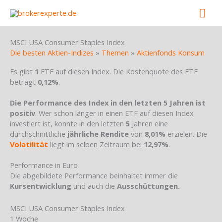
Skip
Mai
to
content
Men
MSCI USA Consumer Staples Index
Die besten Aktien-Indizes
»
Themen
»
Aktienfonds Konsum
Es gibt
1
ETF auf diesen Index. Die Kostenquote des ETF
beträgt
0,12%
.
Die Performance des Index in den letzten 5 Jahren ist
positiv
. Wer schon länger in einen ETF auf diesen Index
investiert ist, konnte in den letzten
5
Jahren eine
durchschnittliche
jährliche Rendite
von
8,01%
erzielen. Die
Volatilität
liegt im selben Zeitraum bei
12,97%
.
Performance in Euro
Die abgebildete Performance beinhaltet immer die
Kursentwicklung
und auch die
Ausschüttungen.
MSCI USA Consumer Staples Index
1 Woche