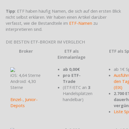
Tipp
: ETF haben häufig Namen, die sich auf den ersten Blick
nicht selbst erklären. Wir haben einen Artikel darüber
verfasst, wie die Bestandteile im
ETF-Namen
zu
interpretieren sind.
DIE BESTEN ETF-BROKER IM VERGLEICH
Broker
ETF als
ETF als S
Einmalanlage
ab 0,00€
ab 1€ S
iOS: 4,64 Sterne
pro ETF-
Ausführ
Android: 4,30
Trade
den Tag
Sterne
(ETF/ETC an
3
(EIX)
Handelsplätzen
2.700 E
Einzel-
,
Junior-
handelbar)
dauerh
Depots
vergün
Liste S