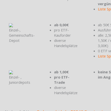
vergün
Liste S
ab 0,00€
ab 50€ 
Einzel-,
pro ETF-
Ausführ
Gemeinschafts-
Kauforder
alle: 2,
Depot
diverse
1,50€ /
Handelsplätze
3,00€)
0 ETF v
Liste S
ab 1,00€
keine 
Einzel- ,
pro ETF-
im Ang
Juniordepots
Trade
diverse
Handelsplätze