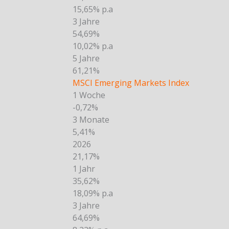
15,65% p.a
3 Jahre
54,69%
10,02% p.a
5 Jahre
61,21%
MSCI Emerging Markets Index
1 Woche
-0,72%
3 Monate
5,41%
2026
21,17%
1 Jahr
35,62%
18,09% p.a
3 Jahre
64,69%