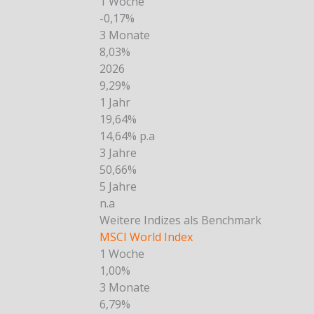
1 Woche
-0,17%
3 Monate
8,03%
2026
9,29%
1 Jahr
19,64%
14,64% p.a
3 Jahre
50,66%
5 Jahre
n.a
Weitere Indizes als Benchmark
MSCI World Index
1 Woche
1,00%
3 Monate
6,79%