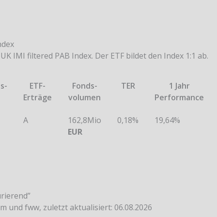
ndex
K IMI filtered PAB Index. Der ETF bildet den Index 1:1 ab.
s-
ETF-
Fonds-
TER
1 Jahr
Erträge
volumen
Performance
A
162,8Mio
0,18%
19,64%
EUR
urierend”
m und fww, zuletzt aktualisiert: 06.08.2026