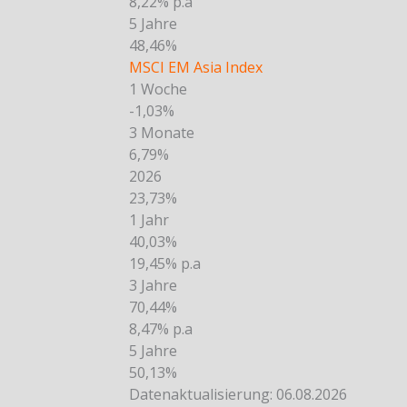
8,22% p.a
5 Jahre
48,46%
MSCI EM Asia Index
1 Woche
-1,03%
3 Monate
6,79%
2026
23,73%
1 Jahr
40,03%
19,45% p.a
3 Jahre
70,44%
8,47% p.a
5 Jahre
50,13%
Datenaktualisierung: 06.08.2026