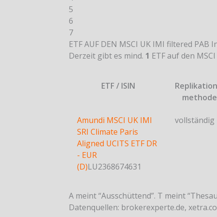
5
6
7
ETF AUF DEN MSCI UK IMI filtered PAB I
Derzeit gibt es mind.
1
ETF auf den MSCI U
ETF / ISIN
Replikation
methode
Amundi MSCI UK IMI
vollständig
SRI Climate Paris
Aligned UCITS ETF DR
- EUR
(D)
LU2368674631
A meint “Ausschüttend”. T meint “Thesa
Datenquellen: brokerexperte.de, xetra.co