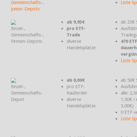
Gemeinschafts-
,
Liste S
Junior-Depots
ab 9,95€
ab 25€ 
Einzel-,
pro ETF-
Ausführ
Gemeinschafts-,
Trade
Tradeg
Firmen-Depots
diverse
470 ET
Handelsplätze
dauerh
vergün
Liste S
ab 0,00€
ab 50€ 
Einzel-,
pro ETF-
Ausführ
Gemeinschafts-
Kauforder
alle: 2,
Depot
diverse
1,50€ /
Handelsplätze
3,00€)
0 ETF v
Liste S