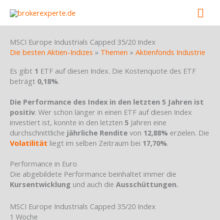
Skip
Mai
to
content
Men
MSCI Europe Industrials Capped 35/20 Index
Die besten Aktien-Indizes
»
Themen
»
Aktienfonds Industrie
Es gibt
1
ETF auf diesen Index. Die Kostenquote des ETF
beträgt
0,18%
.
Die Performance des Index in den letzten 5 Jahren ist
positiv
. Wer schon länger in einen ETF auf diesen Index
investiert ist, konnte in den letzten
5
Jahren eine
durchschnittliche
jährliche Rendite
von
12,88%
erzielen. Die
Volatilität
liegt im selben Zeitraum bei
17,70%
.
Performance in Euro
Die abgebildete Performance beinhaltet immer die
Kursentwicklung
und auch die
Ausschüttungen.
MSCI Europe Industrials Capped 35/20 Index
1 Woche