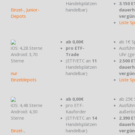
Handelsplätzen
3.150 E
Einzel-
,
Junior-
handelbar)
dauerh
Depots
vergün
Liste S
ab 0,00€
ab 1€ S
iOS: 4,28 Sterne
pro ETF-
Ausführ
Android: 3,70
Trade
Uhr (ge
Sterne
(ETF/ETC an
11
2.500 E
Handelsplätzen
dauerh
nur
handelbar)
vergün
Einzeldepots
Liste S
ab 0,00€
ab 25€ 
iOS: 4,48 Sterne
pro ETF-
Ausführ
Android: 4,30
Kauforder
außerbö
Sterne
(ETF/ETC an
14
2.390 E
Handelsplätzen
dauerh
Einzel-
,
handelbar)
vergün