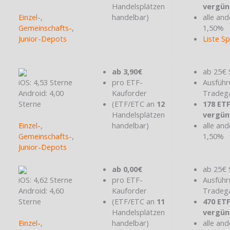
Handelsplätzen
vergün
Einzel-
,
handelbar)
alle and
Gemeinschafts-
,
1,50%
Junior-Depots
Liste S
ab 3,90€
ab 25€ 
iOS: 4,53 Sterne
pro ETF-
Ausführ
Android: 4,00
Kauforder
Tradeg
Sterne
(ETF/ETC an
12
178 ET
Handelsplätzen
vergün
Einzel-
,
handelbar)
alle and
Gemeinschafts-
,
1,50%
Junior-Depots
ab 0,00€
ab 25€ 
iOS: 4,62 Sterne
pro ETF-
Ausführ
Android: 4,60
Kauforder
Tradeg
Sterne
(ETF/ETC an
11
470 ET
Handelsplätzen
vergün
Einzel-
,
handelbar)
alle and