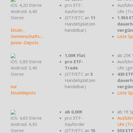
iOS: 4,20 Sterne
pro ETF-
Ausführ
Android: 4,40
Kauforder
Uhr (Tr
Sterne
(ETF/ETC an
11
1.950 E
Handelsplätzen
dauerh
Einzel-
,
handelbar)
vergün
Gemeinschafts-
,
Liste S
Junior-Depots
1,00€ Flat
ab 25€ 
iOS: 3,89 Sterne
pro ETF-
Ausführ
Android: 3,40
Trade
Uhr (ge
Sterne
(ETF/ETC an
5
430 ET
Handelsplätzen
dauerh
nur
handelbar)
vergün
Einzeldepots
Liste S
ab 0,00€
ab 1€ S
iOS: 4,65 Sterne
pro ETF-
Ausführ
Android: 4,30
Kauforder
Uhr (Tr
Sterne
(ETF/ETC an
15
550 ET