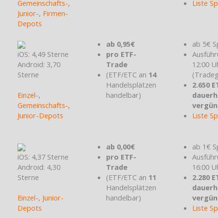
Gemeinschafts-
,
Liste S
Junior-
,
Firmen-
Depots
ab 0,95€
ab 5€ S
iOS: 4,49 Sterne
pro ETF-
Ausführ
Android: 3,70
Trade
12:00 U
Sterne
(ETF/ETC an
14
(Tradeg
Handelsplätzen
2.650 E
Einzel-
,
handelbar)
dauerh
Gemeinschafts-
,
vergün
Junior-Depots
Liste S
ab 0,00€
ab 1€ S
iOS: 4,37 Sterne
pro ETF-
Ausführ
Android: 4,30
Trade
16:00 U
Sterne
(ETF/ETC an
11
2.280 E
Handelsplätzen
dauerh
Einzel-
,
Junior-
handelbar)
vergün
Depots
Liste S