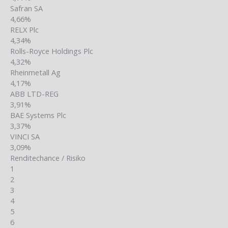
Safran SA
4,66%
RELX Plc
4,34%
Rolls-Royce Holdings Plc
4,32%
Rheinmetall Ag
4,17%
ABB LTD-REG
3,91%
BAE Systems Plc
3,37%
VINCI SA
3,09%
Renditechance / Risiko
1
2
3
4
5
6