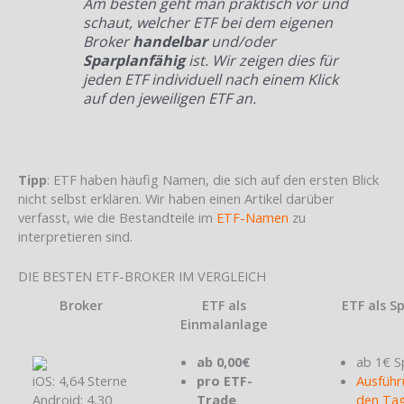
Am besten geht man praktisch vor und
schaut, welcher ETF bei dem eigenen
Broker
handelbar
und/oder
Sparplanfähig
ist. Wir zeigen dies für
jeden ETF individuell nach einem Klick
auf den jeweiligen ETF an.
Tipp
: ETF haben häufig Namen, die sich auf den ersten Blick
nicht selbst erklären. Wir haben einen Artikel darüber
verfasst, wie die Bestandteile im
ETF-Namen
zu
interpretieren sind.
DIE BESTEN ETF-BROKER IM VERGLEICH
Broker
ETF als
ETF als S
Einmalanlage
ab 0,00€
ab 1€ S
iOS: 4,64 Sterne
pro ETF-
Ausführ
Android: 4,30
Trade
den Tag