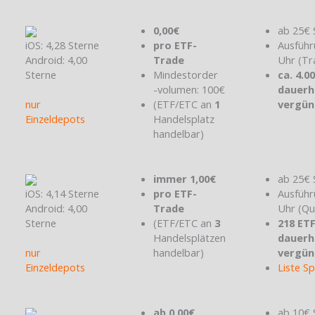
0,00€
ab 25€ 
iOS: 4,28 Sterne
pro ETF-
Ausführ
Android: 4,00
Trade
Uhr (Tr
Sterne
Mindestorder
ca. 4.0
-volumen: 100€
dauerh
nur
(ETF/ETC an
1
vergün
Einzeldepots
Handelsplatz
handelbar)
immer 1,00€
ab 25€ 
iOS: 4,14 Sterne
pro ETF-
Ausführ
Android: 4,00
Trade
Uhr (Qu
Sterne
(ETF/ETC an
3
218 ET
Handelsplätzen
dauerh
nur
handelbar)
vergün
Einzeldepots
Liste S
ab 0,00€
ab 10€ 