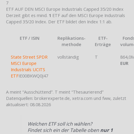
7
ETF AUF DEN MSCI Europe Industrials Capped 35/20 Index
Derzeit gibt es mind.
1
ETF auf den MSCI Europe Industrials
Capped 35/20 Index. Der ETF bildet den Index 1:1 ab.
ETF / ISIN
Replikations-
ETF-
Fond
methode
Erträge
volum
State Street SPDR
vollständig
T
864,0M
MSCI Europe
EUR
Industrials UCITS
ETF
IE00BKWQ0J47
A meint “Ausschüttend”. T meint “Thesaurierend”
Datenquellen: brokerexperte.de, xetra.com und fww, zuletzt
aktualisiert: 08.08.2026
Welchen ETF soll ich wählen?
Findet sich ein der Tabelle oben
nur 1