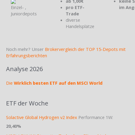
ab 1,00€
keine 
Einzel- ,
pro ETF-
im Ang
Juniordepots
Trade
diverse
Handelsplätze
Noch mehr? Unser
Brokervergleich der TOP 15-Depots mit
Erfahrungsberichten
Analyse 2026
Die
Wirklich besten ETF auf den MSCI World
ETF der Woche
Solactive Global Hydrogen v2 Index
Performance 1W:
20,40%