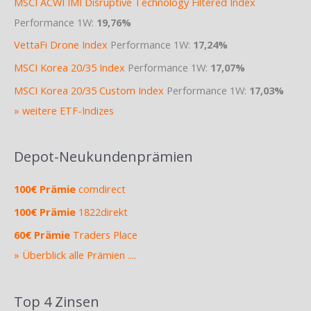
MSCI ACWI IMI Disruptive Technology Filtered Index
Performance 1W:
19,76%
VettaFi Drone Index
Performance 1W:
17,24%
MSCI Korea 20/35 Index
Performance 1W:
17,07%
MSCI Korea 20/35 Custom Index
Performance 1W:
17,03%
» weitere ETF-Indizes
Depot-Neukundenprämien
100€ Prämie
comdirect
100€ Prämie
1822direkt
60€ Prämie
Traders Place
» Überblick alle Prämien ....
Top 4 Zinsen