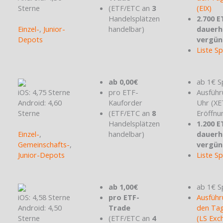
Sterne
(ETF/ETC an
3
(EIX)
Handelsplätzen
2.700 E
Einzel-
,
Junior-
handelbar)
dauerh
Depots
vergün
Liste S
ab 0,00€
ab 1€ S
iOS: 4,75 Sterne
pro ETF-
Ausführ
Android: 4,60
Kauforder
Uhr (X
Sterne
(ETF/ETC an
8
Eröffnu
Handelsplätzen
1.200 E
Einzel-
,
handelbar)
dauerh
Gemeinschafts-
,
vergün
Junior-Depots
Liste S
ab 1,00€
ab 1€ S
iOS: 4,58 Sterne
pro ETF-
Ausführ
Android: 4,50
Trade
den Tag
Sterne
(ETF/ETC an
4
(LS Exc