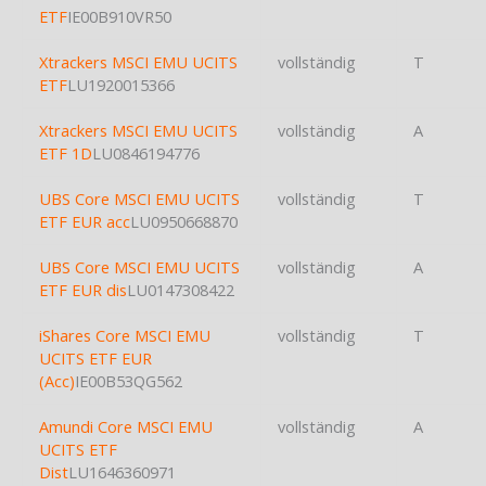
ETF
IE00B910VR50
Xtrackers MSCI EMU UCITS
vollständig
T
ETF
LU1920015366
Xtrackers MSCI EMU UCITS
vollständig
A
ETF 1D
LU0846194776
UBS Core MSCI EMU UCITS
vollständig
T
ETF EUR acc
LU0950668870
UBS Core MSCI EMU UCITS
vollständig
A
ETF EUR dis
LU0147308422
iShares Core MSCI EMU
vollständig
T
UCITS ETF EUR
(Acc)
IE00B53QG562
Amundi Core MSCI EMU
vollständig
A
UCITS ETF
Dist
LU1646360971