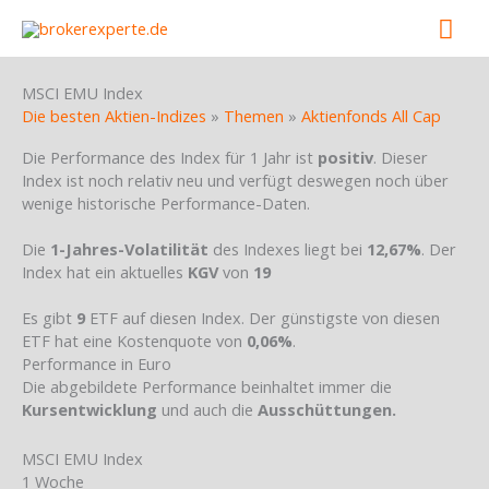
Skip
Mai
to
content
Men
MSCI EMU Index
Die besten Aktien-Indizes
»
Themen
»
Aktienfonds All Cap
Die Performance des Index für 1 Jahr ist
positiv
. Dieser
Index ist noch relativ neu und verfügt deswegen noch über
wenige historische Performance-Daten.
Die
1-Jahres-Volatilität
des Indexes liegt bei
12,67%
. Der
Index hat ein aktuelles
KGV
von
19
Es gibt
9
ETF auf diesen Index. Der günstigste von diesen
ETF hat eine Kostenquote von
0,06%
.
Performance in Euro
Die abgebildete Performance beinhaltet immer die
Kursentwicklung
und auch die
Ausschüttungen.
MSCI EMU Index
1 Woche