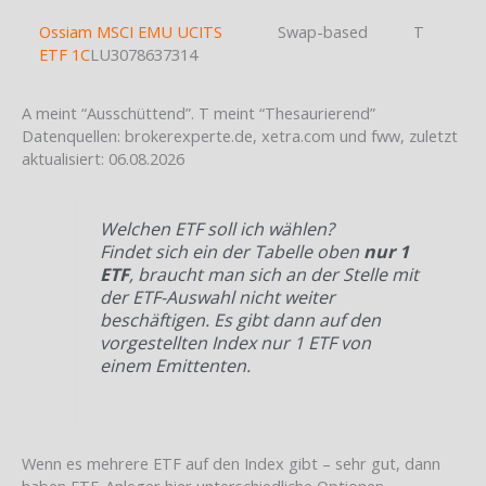
Ossiam MSCI EMU UCITS
Swap-based
T
ETF 1C
LU3078637314
A meint “Ausschüttend”. T meint “Thesaurierend”
Datenquellen: brokerexperte.de, xetra.com und fww, zuletzt
aktualisiert: 06.08.2026
Welchen ETF soll ich wählen?
Findet sich ein der Tabelle oben
nur 1
ETF
, braucht man sich an der Stelle mit
der ETF-Auswahl nicht weiter
beschäftigen. Es gibt dann auf den
vorgestellten Index nur 1 ETF von
einem Emittenten.
Wenn es mehrere ETF auf den Index gibt – sehr gut, dann
haben ETF-Anleger hier unterschiedliche Optionen.