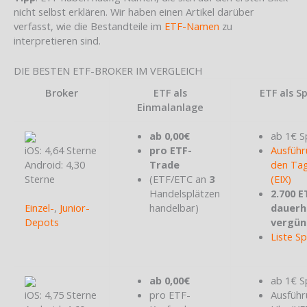
nicht selbst erklären. Wir haben einen Artikel darüber
verfasst, wie die Bestandteile im
ETF-Namen
zu
interpretieren sind.
DIE BESTEN ETF-BROKER IM VERGLEICH
Broker
ETF als
ETF als S
Einmalanlage
ab 0,00€
ab 1€ S
iOS: 4,64 Sterne
pro ETF-
Ausführ
Android: 4,30
Trade
den Tag
Sterne
(ETF/ETC an
3
(EIX)
Handelsplätzen
2.700 E
Einzel-
,
Junior-
handelbar)
dauerh
Depots
vergün
Liste S
ab 0,00€
ab 1€ S
iOS: 4,75 Sterne
pro ETF-
Ausführ