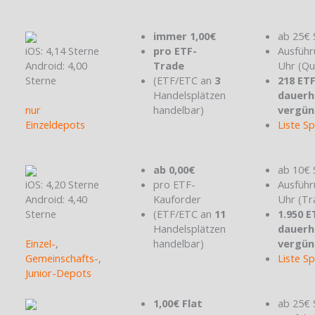
immer 1,00€
ab 25€ 
iOS: 4,14 Sterne
pro ETF-
Ausführ
Android: 4,00
Trade
Uhr (Qu
Sterne
(ETF/ETC an
3
218 ET
Handelsplätzen
dauerh
nur
handelbar)
vergün
Einzeldepots
Liste S
ab 0,00€
ab 10€ 
iOS: 4,20 Sterne
pro ETF-
Ausführ
Android: 4,40
Kauforder
Uhr (Tr
Sterne
(ETF/ETC an
11
1.950 E
Handelsplätzen
dauerh
Einzel-
,
handelbar)
vergün
Gemeinschafts-
,
Liste S
Junior-Depots
1,00€ Flat
ab 25€ 