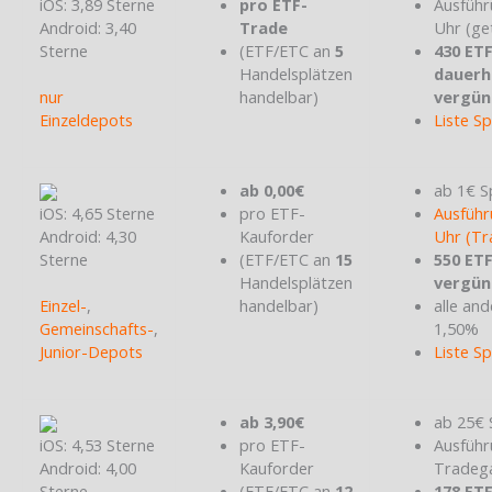
iOS: 3,89 Sterne
pro ETF-
Ausführ
Android: 3,40
Trade
Uhr (ge
Sterne
(ETF/ETC an
5
430 ET
Handelsplätzen
dauerh
nur
handelbar)
vergün
Einzeldepots
Liste S
ab 0,00€
ab 1€ S
iOS: 4,65 Sterne
pro ETF-
Ausführ
Android: 4,30
Kauforder
Uhr (Tr
Sterne
(ETF/ETC an
15
550 ET
Handelsplätzen
vergün
Einzel-
,
handelbar)
alle and
Gemeinschafts-
,
1,50%
Junior-Depots
Liste S
ab 3,90€
ab 25€ 
iOS: 4,53 Sterne
pro ETF-
Ausführ
Android: 4,00
Kauforder
Tradeg
Sterne
(ETF/ETC an
12
178 ET