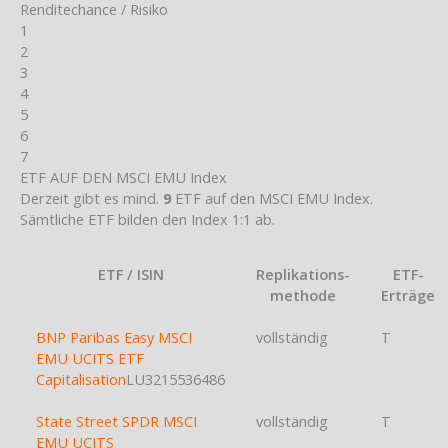
Renditechance / Risiko
1
2
3
4
5
6
7
ETF AUF DEN MSCI EMU Index
Derzeit gibt es mind.
9
ETF auf den MSCI EMU Index.
Sämtliche ETF bilden den Index 1:1 ab.
ETF / ISIN
Replikations-
ETF-
methode
Erträge
BNP Paribas Easy MSCI
vollständig
T
EMU UCITS ETF
Capitalisation
LU3215536486
State Street SPDR MSCI
vollständig
T
EMU UCITS