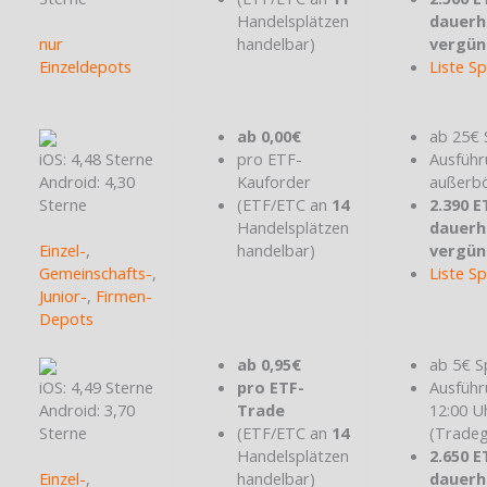
Handelsplätzen
dauerh
nur
handelbar)
vergün
Einzeldepots
Liste S
ab 0,00€
ab 25€ 
iOS: 4,48 Sterne
pro ETF-
Ausführ
Android: 4,30
Kauforder
außerbö
Sterne
(ETF/ETC an
14
2.390 E
Handelsplätzen
dauerh
Einzel-
,
handelbar)
vergün
Gemeinschafts-
,
Liste S
Junior-
,
Firmen-
Depots
ab 0,95€
ab 5€ S
iOS: 4,49 Sterne
pro ETF-
Ausführ
Android: 3,70
Trade
12:00 U
Sterne
(ETF/ETC an
14
(Tradeg
Handelsplätzen
2.650 E
Einzel-
,
handelbar)
dauerh