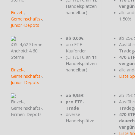
Handelsplätzen
vergün
Einzel-
,
handelbar)
alle and
Gemeinschafts-
,
1,50%
Junior-Depots
ab 0,00€
ab 25€ 
iOS: 4,62 Sterne
pro ETF-
Ausführ
Android: 4,60
Kauforder
Tradeg
Sterne
(ETF/ETC an
11
470 ET
Handelsplätzen
vergün
Einzel-
,
handelbar)
alle and
Gemeinschafts-
,
Liste S
Junior-Depots
ab 9,95€
ab 25€ 
Einzel-,
pro ETF-
Ausführ
Gemeinschafts-,
Trade
Tradeg
Firmen-Depots
diverse
470 ET
Handelsplätze
dauerh
vergün
Liste S