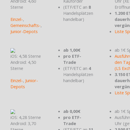
Android: 4,60
Kauforder
Uhr (X
Sterne
(ETF/ETC an
8
Eröffnu
Handelsplätzen
1.200 E
Einzel-
,
handelbar)
dauerh
Gemeinschafts-
,
vergün
Junior-Depots
Liste S
ab 1,00€
ab 1€ S
iOS: 4,58 Sterne
pro ETF-
Ausführ
Android: 4,50
Trade
den Tag
Sterne
(ETF/ETC an
4
(LS Exc
Handelsplätzen
3.150 E
Einzel-
,
Junior-
handelbar)
dauerh
Depots
vergün
Liste S
ab 0,00€
ab 1€ S
iOS: 4,28 Sterne
pro ETF-
Ausführ
Android: 3,70
Trade
Uhr (ge
Sterne
(ETF/ETC an
11
2.500 E