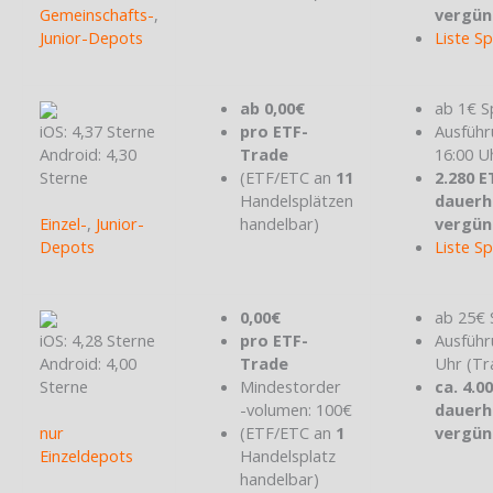
Gemeinschafts-
,
vergün
Junior-Depots
Liste S
ab 0,00€
ab 1€ S
iOS: 4,37 Sterne
pro ETF-
Ausführ
Android: 4,30
Trade
16:00 U
Sterne
(ETF/ETC an
11
2.280 E
Handelsplätzen
dauerh
Einzel-
,
Junior-
handelbar)
vergün
Depots
Liste S
0,00€
ab 25€ 
iOS: 4,28 Sterne
pro ETF-
Ausführ
Android: 4,00
Trade
Uhr (Tr
Sterne
Mindestorder
ca. 4.0
-volumen: 100€
dauerh
nur
(ETF/ETC an
1
vergün
Einzeldepots
Handelsplatz
handelbar)