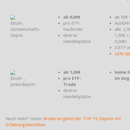
ab 0,00€
ab 50€ 
Einzel-,
pro ETF-
Ausführ
Gemeinschafts-
Kauforder
alle: 2,
Depot
diverse
1,50€ /
Handelsplätze
3,00€)
0 ETF v
Liste S
ab 1,00€
keine 
Einzel- ,
pro ETF-
im Ang
Juniordepots
Trade
diverse
Handelsplätze
Noch mehr? Unser
Brokervergleich der TOP 15-Depots mit
Erfahrungsberichten