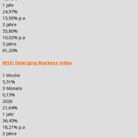
1 Jahr
24,97%
15,93% p.a
3 Jahre
55,80%
10,02% p.a
5 Jahre
61,20%
MSCI Emerging Markets Index
1 Woche
5,51%
3 Monate
0,13%
2026
21,64%
1 Jahr
36,45%
18,21% p.a
3 Jahre