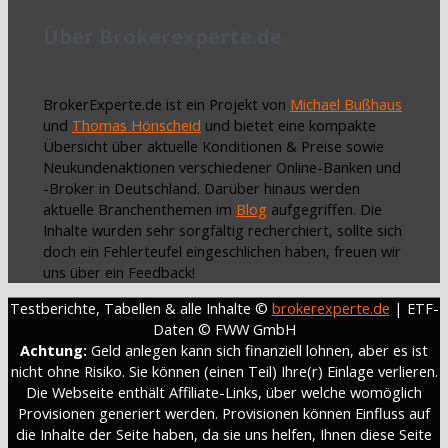
Über Brokerexperte.de
BrokerExperte.de ist ein Projekt von
Michael Bußhaus
und
Thomas Hönscheid
und bietet eine kompakte
Übersicht über aktuelle Konditionen & Preise sowie
Neukundenaktionen verschiedener Online-Banken und
-Broker in Deutschland. Darüber hinaus werden
aktuelle Branchenthemen im
Blog
aufgegriffen. Die
Inhalte wurden sehr sorgfältig recherchiert, sollte sich
doch ein Fehlerteufel eingeschlichen haben, freuen wir
uns über ein Feedback!
Testberichte, Tabellen & alle Inhalte ©
brokerexperte.de
| ETF-
Daten © FWW GmbH
Achtung:
Geld anlegen kann sich finanziell lohnen, aber es ist
nicht ohne Risiko. Sie können (einen Teil) Ihre(r) Einlage verlieren.
Die Webseite enthält Affiliate-Links, über welche womöglich
Provisionen generiert werden. Provisionen können Einfluss auf
die Inhalte der Seite haben, da sie uns helfen, Ihnen diese Seite