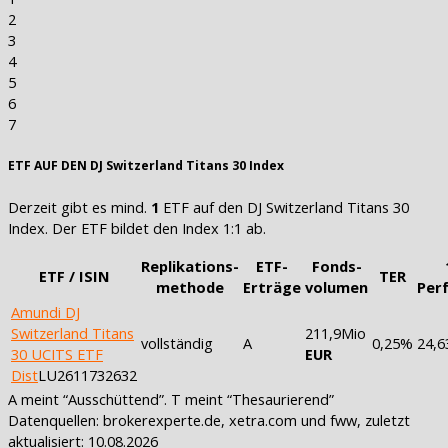
2
3
4
5
6
7
ETF AUF DEN DJ Switzerland Titans 30 Index
Derzeit gibt es mind.
1
ETF auf den DJ Switzerland Titans 30
Index. Der ETF bildet den Index 1:1 ab.
Replikations-
ETF-
Fonds-
ETF / ISIN
TER
methode
Erträge
volumen
Per
Amundi DJ
Switzerland Titans
211,9Mio
vollständig
A
0,25%
24,
30 UCITS ETF
EUR
Dist
LU2611732632
A meint “Ausschüttend”. T meint “Thesaurierend”
Datenquellen: brokerexperte.de, xetra.com und fww, zuletzt
aktualisiert: 10.08.2026