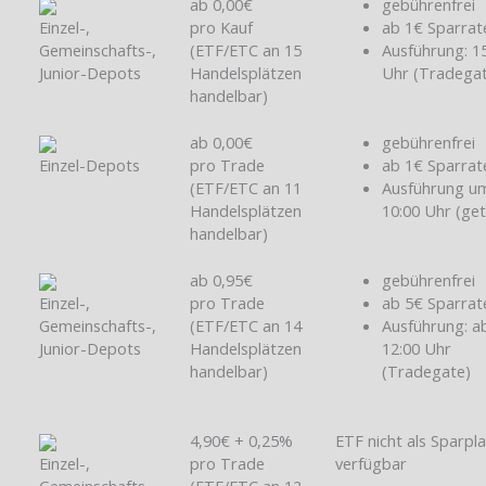
ab 0,00€
gebührenfrei
Einzel-,
pro Kauf
ab 1€ Sparrat
Gemeinschafts-,
(ETF/ETC an 15
Ausführung: 1
Junior-Depots
Handelsplätzen
Uhr (Tradega
handelbar)
ab 0,00€
gebührenfrei
Einzel-Depots
pro Trade
ab 1€ Sparrat
(ETF/ETC an 11
Ausführung u
Handelsplätzen
10:00 Uhr (ge
handelbar)
ab 0,95€
gebührenfrei
Einzel-,
pro Trade
ab 5€ Sparrat
Gemeinschafts-,
(ETF/ETC an 14
Ausführung: a
Junior-Depots
Handelsplätzen
12:00 Uhr
handelbar)
(Tradegate)
4,90€ + 0,25%
ETF nicht als Sparpl
Einzel-,
pro Trade
verfügbar
Gemeinschafts-,
(ETF/ETC an 12