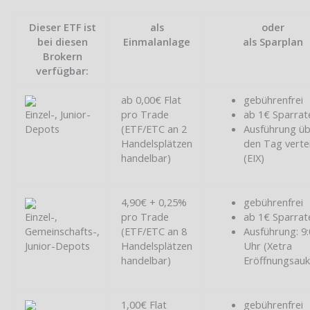
Dieser ETF ist
als
oder
bei diesen
Einmalanlage
als Sparplan
Brokern
verfügbar:
ab 0,00€ Flat
gebührenfrei
Einzel-, Junior-
pro Trade
ab 1€ Sparrat
Depots
(ETF/ETC an 2
Ausführung ü
Handelsplätzen
den Tag vertei
handelbar)
(EIX)
4,90€ + 0,25%
gebührenfrei
Einzel-,
pro Trade
ab 1€ Sparrat
Gemeinschafts-,
(ETF/ETC an 8
Ausführung: 9
Junior-Depots
Handelsplätzen
Uhr (Xetra
handelbar)
Eröffnungsauk
1,00€ Flat
gebührenfrei