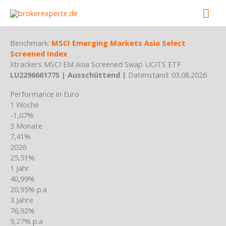
Skip
Mai
to
content
Men
Benchmark:
MSCI Emerging Markets Asia Select
Screened Index
Xtrackers MSCI EM Asia Screened Swap UCITS ETF
LU2296661775 | Ausschüttend |
Datenstand: 03.08.2026
Performance in Euro
1 Woche
-1,07%
3 Monate
7,41%
2026
25,51%
1 Jahr
40,99%
20,95% p.a
3 Jahre
76,92%
9,27% p.a