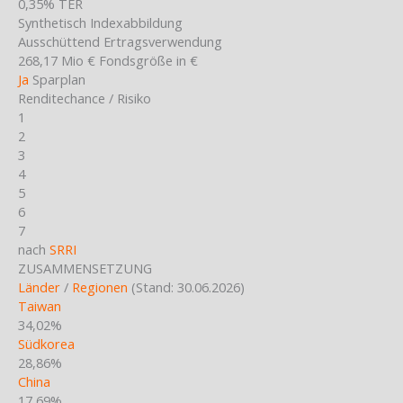
0,35%
TER
Synthetisch
Indexabbildung
Ausschüttend
Ertragsverwendung
268,17 Mio €
Fondsgröße in €
Ja
Sparplan
Renditechance / Risiko
1
2
3
4
5
6
7
nach
SRRI
ZUSAMMENSETZUNG
Länder
/
Regionen
(Stand: 30.06.2026)
Taiwan
34,02%
Südkorea
28,86%
China
17,69%