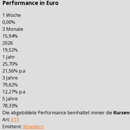
Performance in Euro
1 Woche
0,00%
3 Monate
15,94%
2026
19,52%
1 Jahr
25,70%
21,56% p.a
3 Jahre
79,62%
12,27% p.a
5 Jahre
78,33%
Die abgebildete Performance beinhaltet immer die
Kursen
Art:
ETF
Emittent:
Xtrackers