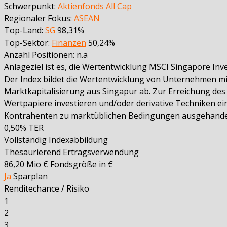
Schwerpunkt:
Aktienfonds All Cap
Regionaler Fokus:
ASEAN
Top-Land:
SG
98,31%
Top-Sektor:
Finanzen
50,24%
Anzahl Positionen: n.a
Anlageziel ist es, die Wertentwicklung MSCI Singapore Inv
Der Index bildet die Wertentwicklung von Unternehmen mit
Marktkapitalisierung aus Singapur ab. Zur Erreichung des
Wertpapiere investieren und/oder derivative Techniken ei
Kontrahenten zu marktüblichen Bedingungen ausgehande
0,50%
TER
Vollständig
Indexabbildung
Thesaurierend
Ertragsverwendung
86,20 Mio €
Fondsgröße in €
Ja
Sparplan
Renditechance / Risiko
1
2
3