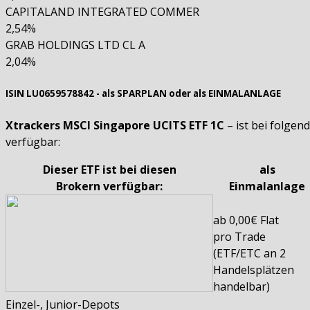
CAPITALAND INTEGRATED COMMER
2,54%
GRAB HOLDINGS LTD CL A
2,04%
ISIN LU0659578842 - als SPARPLAN oder als EINMALANLAGE
Xtrackers MSCI Singapore UCITS ETF 1C
– ist bei folge
verfügbar:
Dieser ETF ist bei diesen
als
Brokern verfügbar:
Einmalanlage
ab 0,00€ Flat
pro Trade
(ETF/ETC an 2
Handelsplätzen
handelbar)
Einzel-, Junior-Depots