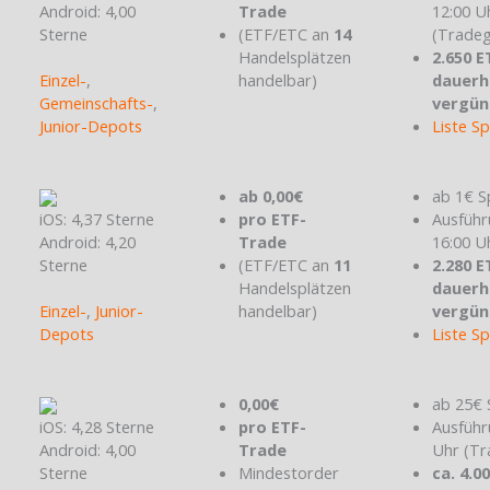
Android: 4,00
Trade
12:00 U
Sterne
(ETF/ETC an
14
(Tradeg
Handelsplätzen
2.650 E
Einzel-
,
handelbar)
dauerh
Gemeinschafts-
,
vergün
Junior-Depots
Liste S
ab 0,00€
ab 1€ S
iOS: 4,37 Sterne
pro ETF-
Ausführ
Android: 4,20
Trade
16:00 U
Sterne
(ETF/ETC an
11
2.280 E
Handelsplätzen
dauerh
Einzel-
,
Junior-
handelbar)
vergün
Depots
Liste S
0,00€
ab 25€ 
iOS: 4,28 Sterne
pro ETF-
Ausführ
Android: 4,00
Trade
Uhr (Tr
Sterne
Mindestorder
ca. 4.0