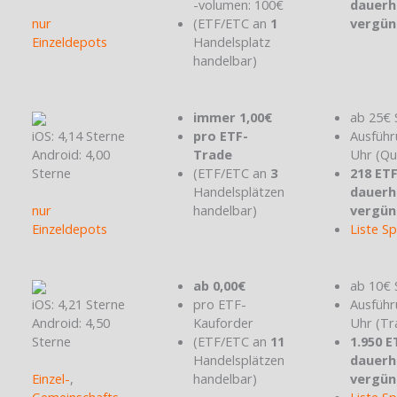
-volumen: 100€
dauerh
nur
(ETF/ETC an
1
vergün
Einzeldepots
Handelsplatz
handelbar)
immer 1,00€
ab 25€ 
iOS: 4,14 Sterne
pro ETF-
Ausführ
Android: 4,00
Trade
Uhr (Qu
Sterne
(ETF/ETC an
3
218 ET
Handelsplätzen
dauerh
nur
handelbar)
vergün
Einzeldepots
Liste S
ab 0,00€
ab 10€ 
iOS: 4,21 Sterne
pro ETF-
Ausführ
Android: 4,50
Kauforder
Uhr (Tr
Sterne
(ETF/ETC an
11
1.950 E
Handelsplätzen
dauerh
Einzel-
,
handelbar)
vergün
Gemeinschafts-
,
Liste S