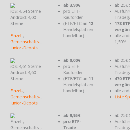
ab 3,90€
ab 25€ 
iOS: 4,54 Sterne
pro ETF-
Ausführ
Android: 4,00
Kauforder
Tradeg
Sterne
(ETF/ETC an
12
178 ET
Handelsplätzen
vergün
Einzel-
,
handelbar)
alle and
Gemeinschafts-
,
1,50%
Junior-Depots
ab 0,00€
ab 25€ 
iOS: 4,61 Sterne
pro ETF-
Ausführ
Android: 4,60
Kauforder
Tradeg
Sterne
(ETF/ETC an
11
470 ET
Handelsplätzen
vergün
Einzel-
,
handelbar)
alle and
Gemeinschafts-
,
Liste S
Junior-Depots
ab 9,95€
ab 25€ 
Einzel-,
pro ETF-
Ausführ
Gemeinschafts-,
Trade
Tradeg