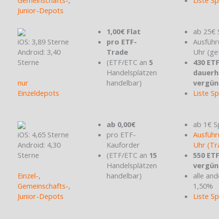
Junior-Depots
1,00€ Flat
ab 25€ 
iOS: 3,89 Sterne
pro ETF-
Ausführ
Android: 3,40
Trade
Uhr (ge
Sterne
(ETF/ETC an
5
430 ET
Handelsplätzen
dauerh
nur
handelbar)
vergün
Einzeldepots
Liste S
ab 0,00€
ab 1€ S
iOS: 4,65 Sterne
pro ETF-
Ausführ
Android: 4,30
Kauforder
Uhr (Tr
Sterne
(ETF/ETC an
15
550 ET
Handelsplätzen
vergün
Einzel-
,
handelbar)
alle and
Gemeinschafts-
,
1,50%
Junior-Depots
Liste S