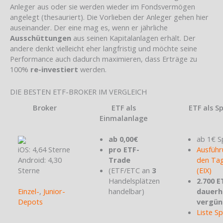
Anleger aus oder sie werden wieder im Fondsvermögen
angelegt (thesauriert). Die Vorlieben der Anleger gehen hier
auseinander. Der eine mag es, wenn er jährliche
Ausschüttungen
aus seinen Kapitalanlagen erhält. Der
andere denkt vielleicht eher langfristig und möchte seine
Performance auch dadurch maximieren, dass Erträge zu
100%
re-investiert
werden.
DIE BESTEN ETF-BROKER IM VERGLEICH
Broker
ETF als
ETF als S
Einmalanlage
ab 0,00€
ab 1€ S
iOS: 4,64 Sterne
pro ETF-
Ausführ
Android: 4,30
Trade
den Tag
Sterne
(ETF/ETC an
3
(EIX)
Handelsplätzen
2.700 E
Einzel-
,
Junior-
handelbar)
dauerh
Depots
vergün
Liste S