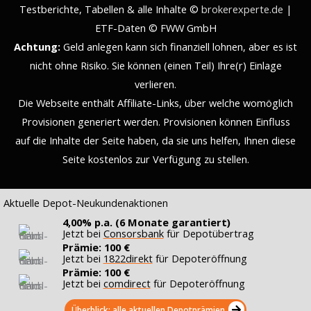
Testberichte, Tabellen & alle Inhalte ©
brokerexperte.de
|
ETF-Daten © FWW GmbH
Achtung:
Geld anlegen kann sich finanziell lohnen, aber es ist
nicht ohne Risiko. Sie können (einen Teil) Ihre(r) Einlage
verlieren.
Die Webseite enthält Affiliate-Links, über welche womöglich
Provisionen generiert werden. Provisionen können Einfluss
auf die Inhalte der Seite haben, da sie uns helfen, Ihnen diese
Seite kostenlos zur Verfügung zu stellen.
Aktuelle Depot-Neukundenaktionen
4,00% p.a. (6 Monate garantiert)
Jetzt bei
Consorsbank
für Depotübertrag
Prämie: 100 €
Jetzt bei
1822direkt
für Depoteröffnung
Prämie: 100 €
Jetzt bei
comdirect
für Depoteröffnung
Überblick: alle aktuellen Depotprämien