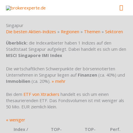
Skip
Mai
to
content
Men
Singapur
Die besten Aktien-Indizes
»
Regionen
»
Themen
»
Sektoren
Überblick:
die Indexanbieter haben 1 Indizes auf den
Stadtstaat Singapur aufgelegt. Dabei handelt es sich um den
MSCI Singapore IMI Index
Die wirtschaftlichen Schwerpunkte der börsennotierten
Unternehmen in Singapur liegen auf
Finanzen
(ca. 40%) und
Immobilien
(ca. 20%).
» mehr
Bei dem
ETF von Xtrackers
handelt es sich um einen
thesaurierenden ETF. Das Fondsvolumen ist mit weniger als
50 Mio. EUR ziemlich klein.
« weniger
Index /
TOP-
TOP-
Perf.