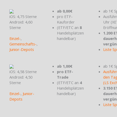
ab 0,00€
ab 1€ S
iOS: 4,75 Sterne
pro ETF-
Ausführ
Android: 4,60
Kauforder
Uhr (X
Sterne
(ETF/ETC an
8
Eröffnu
Handelsplätzen
1.200 E
Einzel-
,
handelbar)
dauerh
Gemeinschafts-
,
vergün
Junior-Depots
Liste S
ab 1,00€
ab 1€ S
iOS: 4,58 Sterne
pro ETF-
Ausführ
Android: 4,50
Trade
den Tag
Sterne
(ETF/ETC an
4
(LS Exc
Handelsplätzen
3.150 E
Einzel-
,
Junior-
handelbar)
dauerh
Depots
vergün
Liste S