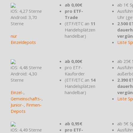
ab 0,00€
ab 1€ S
iOS: 4,27 Sterne
pro ETF-
Ausführ
Android: 3,70
Trade
Uhr (ge
Sterne
(ETF/ETC an
11
2.500 E
Handelsplätzen
dauerh
nur
handelbar)
vergün
Einzeldepots
Liste S
ab 0,00€
ab 25€ 
iOS: 4,48 Sterne
pro ETF-
Ausführ
Android: 4,30
Kauforder
außerbö
Sterne
(ETF/ETC an
14
2.390 E
Handelsplätzen
dauerh
Einzel-
,
handelbar)
vergün
Gemeinschafts-
,
Liste S
Junior-
,
Firmen-
Depots
ab 0,95€
ab 5€ S
iOS: 4,49 Sterne
pro ETF-
Ausführ