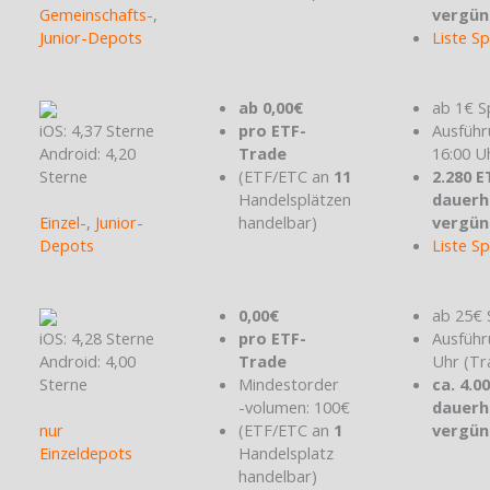
Gemeinschafts-
,
vergün
Junior-Depots
Liste S
ab 0,00€
ab 1€ S
iOS: 4,37 Sterne
pro ETF-
Ausführ
Android: 4,20
Trade
16:00 U
Sterne
(ETF/ETC an
11
2.280 E
Handelsplätzen
dauerh
Einzel-
,
Junior-
handelbar)
vergün
Depots
Liste S
0,00€
ab 25€ 
iOS: 4,28 Sterne
pro ETF-
Ausführ
Android: 4,00
Trade
Uhr (Tr
Sterne
Mindestorder
ca. 4.0
-volumen: 100€
dauerh
nur
(ETF/ETC an
1
vergün
Einzeldepots
Handelsplatz
handelbar)