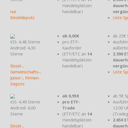
Handelsplätzen
dauerh
nur
handelbar)
vergün
Einzeldepots
Liste S
ab 0,00€
ab 25€ 
iOS: 4,48 Sterne
pro ETF-
Ausführ
Android: 4,30
Kauforder
außerbö
Sterne
(ETF/ETC an
14
2.390 E
Handelsplätzen
dauerh
Einzel-
,
handelbar)
vergün
Gemeinschafts-
,
Liste S
Junior-
,
Firmen-
Depots
ab 0,95€
ab 5€ S
iOS: 4,49 Sterne
pro ETF-
Ausführ
Android: 4,00
Trade
12:00 U
Sterne
(ETF/ETC an
14
(Tradeg
Handelsplätzen
2.650 E
Einzel-
,
handelbar)
dauerh