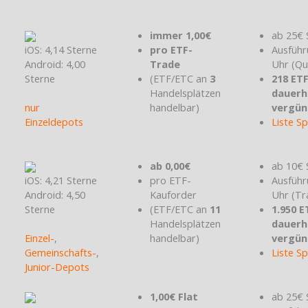
immer 1,00€
ab 25€ 
iOS: 4,14 Sterne
pro ETF-
Ausführ
Android: 4,00
Trade
Uhr (Qu
Sterne
(ETF/ETC an
3
218 ET
Handelsplätzen
dauerh
nur
handelbar)
vergün
Einzeldepots
Liste S
ab 0,00€
ab 10€ 
iOS: 4,21 Sterne
pro ETF-
Ausführ
Android: 4,50
Kauforder
Uhr (Tr
Sterne
(ETF/ETC an
11
1.950 E
Handelsplätzen
dauerh
Einzel-
,
handelbar)
vergün
Gemeinschafts-
,
Liste S
Junior-Depots
1,00€ Flat
ab 25€ 