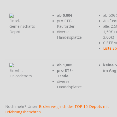
ab 0,00€
ab 50€ 
Einzel-,
pro ETF-
Ausführ
Gemeinschafts-
Kauforder
alle: 2,
Depot
diverse
1,50€ /
Handelsplätze
3,00€)
0 ETF v
Liste S
ab 1,00€
keine 
Einzel- ,
pro ETF-
im Ang
Juniordepots
Trade
diverse
Handelsplätze
Noch mehr? Unser
Brokervergleich der TOP 15-Depots mit
Erfahrungsberichten