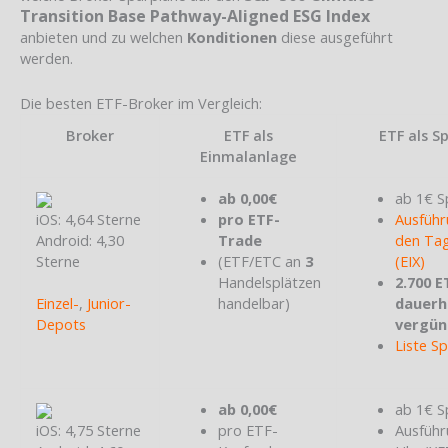
Transition Base Pathway-Aligned ESG Index
anbieten und zu welchen
Konditionen
diese ausgeführt
werden.
Die besten ETF-Broker im Vergleich:
Broker
ETF als
ETF als S
Einmalanlage
ab 0,00€
ab 1€ S
iOS: 4,64 Sterne
pro ETF-
Ausführ
Android: 4,30
Trade
den Tag
Sterne
(ETF/ETC an
3
(EIX)
Handelsplätzen
2.700 E
Einzel-
,
Junior-
handelbar)
dauerh
Depots
vergün
Liste S
ab 0,00€
ab 1€ S
iOS: 4,75 Sterne
pro ETF-
Ausführ