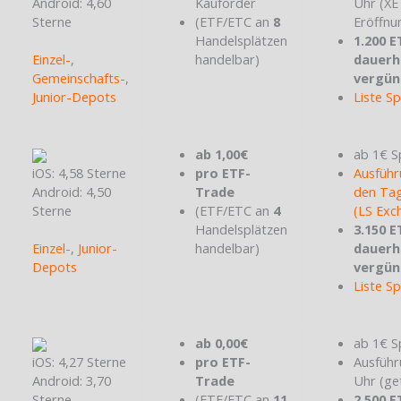
Android: 4,60
Kauforder
Uhr (X
Sterne
(ETF/ETC an
8
Eröffnu
Handelsplätzen
1.200 E
Einzel-
,
handelbar)
dauerh
Gemeinschafts-
,
vergün
Junior-Depots
Liste S
ab 1,00€
ab 1€ S
iOS: 4,58 Sterne
pro ETF-
Ausführ
Android: 4,50
Trade
den Tag
Sterne
(ETF/ETC an
4
(LS Exc
Handelsplätzen
3.150 E
Einzel-
,
Junior-
handelbar)
dauerh
Depots
vergün
Liste S
ab 0,00€
ab 1€ S
iOS: 4,27 Sterne
pro ETF-
Ausführ
Android: 3,70
Trade
Uhr (ge
Sterne
(ETF/ETC an
11
2.500 E