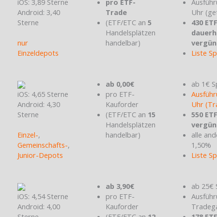
iOS: 3,89 Sterne
pro ETF-
Ausführ
Android: 3,40
Trade
Uhr (ge
Sterne
(ETF/ETC an
5
430 ET
Handelsplätzen
dauerh
nur
handelbar)
vergün
Einzeldepots
Liste S
ab 0,00€
ab 1€ S
iOS: 4,65 Sterne
pro ETF-
Ausführ
Android: 4,30
Kauforder
Uhr (Tr
Sterne
(ETF/ETC an
15
550 ET
Handelsplätzen
vergün
Einzel-
,
handelbar)
alle and
Gemeinschafts-
,
1,50%
Junior-Depots
Liste S
ab 3,90€
ab 25€ 
iOS: 4,54 Sterne
pro ETF-
Ausführ
Android: 4,00
Kauforder
Tradeg
Sterne
(ETF/ETC an
12
178 ET