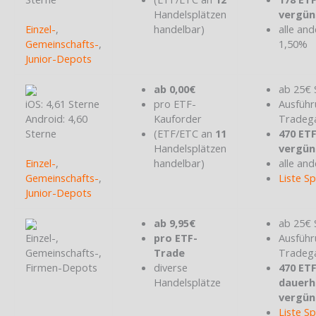
Handelsplätzen
vergün
Einzel-
,
handelbar)
alle and
Gemeinschafts-
,
1,50%
Junior-Depots
ab 0,00€
ab 25€ 
iOS: 4,61 Sterne
pro ETF-
Ausführ
Android: 4,60
Kauforder
Tradeg
Sterne
(ETF/ETC an
11
470 ET
Handelsplätzen
vergün
Einzel-
,
handelbar)
alle and
Gemeinschafts-
,
Liste S
Junior-Depots
ab 9,95€
ab 25€ 
Einzel-,
pro ETF-
Ausführ
Gemeinschafts-,
Trade
Tradeg
Firmen-Depots
diverse
470 ET
Handelsplätze
dauerh
vergün
Liste S