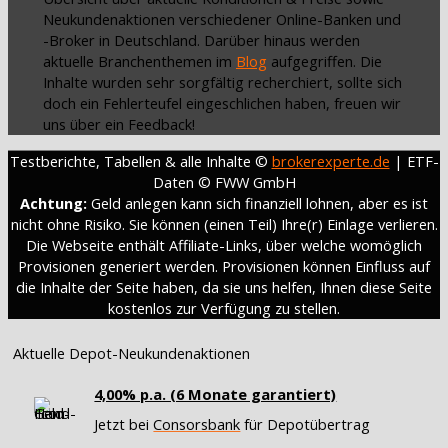
Neukundenaktionen verschiedener Online-Banken und
-Broker in Deutschland. Darüber hinaus werden
aktuelle Branchenthemen im
Blog
aufgegriffen. Die
Inhalte wurden sehr sorgfältig recherchiert, sollte sich
doch ein Fehlerteufel eingeschlichen haben, freuen wir
uns über ein Feedback!
Testberichte, Tabellen & alle Inhalte ©
brokerexperte.de
| ETF-
Daten © FWW GmbH
Achtung:
Geld anlegen kann sich finanziell lohnen, aber es ist
nicht ohne Risiko. Sie können (einen Teil) Ihre(r) Einlage verlieren.
Die Webseite enthält Affiliate-Links, über welche womöglich
Provisionen generiert werden. Provisionen können Einfluss auf
die Inhalte der Seite haben, da sie uns helfen, Ihnen diese Seite
kostenlos zur Verfügung zu stellen.
Aktuelle Depot-Neukundenaktionen
4,00% p.a. (6 Monate garantiert)
Jetzt bei
Consorsbank
für Depotübertrag