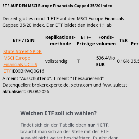
ETF AUF DEN MSCI Europe Financials Capped 35/20 Index
Derzeit gibt es mind.
1
ETF auf den MSCI Europe Financials
Capped 35/20 Index. Der ETF bildet den Index 1:1 ab.
Replikations-
ETF-
Fonds-
ETF / ISIN
TER
methode
Erträge
volumen
Pe
State Street SPDR
MSCI Europe
536,4Mio
vollständig
T
0,18%
35,
Financials UCITS
EUR
ETF
IE00BKWQ0G16
A meint “Ausschüttend”. T meint “Thesaurierend”
Datenquellen: brokerexperte.de, xetra.com und fww, zuletzt
aktualisiert: 09.08.2026
Welchen ETF soll ich wählen?
Findet sich ein der Tabelle oben
nur 1 ETF
,
braucht man sich an der Stelle mit der ETF-
Auswahl nicht weiter beschäftigen. Es gibt dann