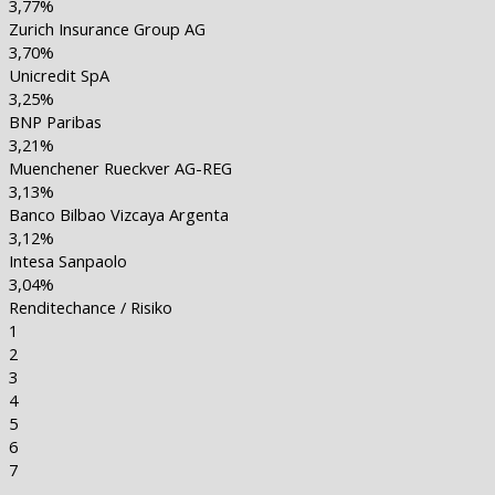
3,77%
Zurich Insurance Group AG
3,70%
Unicredit SpA
3,25%
BNP Paribas
3,21%
Muenchener Rueckver AG-REG
3,13%
Banco Bilbao Vizcaya Argenta
3,12%
Intesa Sanpaolo
3,04%
Renditechance / Risiko
1
2
3
4
5
6
7