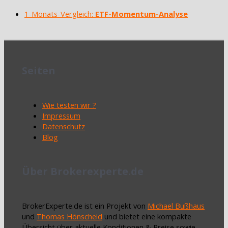
1-Monats-Vergleich:
ETF-Momentum-Analyse
Seiten
Wie testen wir ?
Impressum
Datenschutz
Blog
Über Brokerexperte.de
BrokerExperte.de ist ein Projekt von
Michael Bußhaus
und
Thomas Hönscheid
und bietet eine kompakte
Übersicht über aktuelle Konditionen & Preise sowie