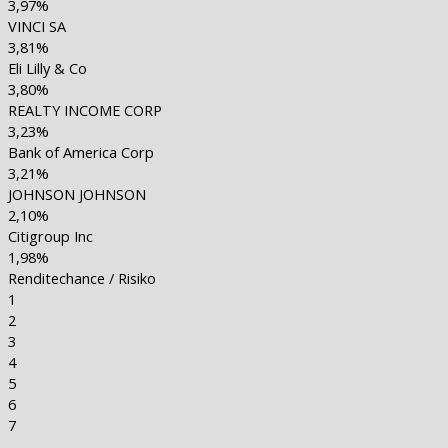
3,97%
VINCI SA
3,81%
Eli Lilly & Co
3,80%
REALTY INCOME CORP
3,23%
Bank of America Corp
3,21%
JOHNSON JOHNSON
2,10%
Citigroup Inc
1,98%
Renditechance / Risiko
1
2
3
4
5
6
7