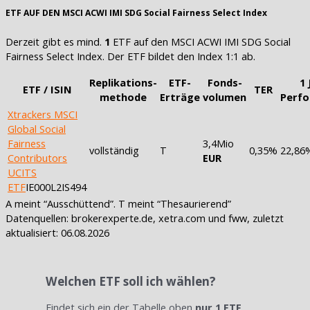
ETF AUF DEN MSCI ACWI IMI SDG Social Fairness Select Index
Derzeit gibt es mind.
1
ETF auf den MSCI ACWI IMI SDG Social
Fairness Select Index. Der ETF bildet den Index 1:1 ab.
Replikations-
ETF-
Fonds-
1 
ETF / ISIN
TER
methode
Erträge
volumen
Perf
Xtrackers MSCI
Global Social
Fairness
3,4Mio
vollständig
T
0,35%
22,86
Contributors
EUR
UCITS
ETF
IE000L2IS494
A meint “Ausschüttend”. T meint “Thesaurierend”
Datenquellen: brokerexperte.de, xetra.com und fww, zuletzt
aktualisiert: 06.08.2026
Welchen ETF soll ich wählen?
Findet sich ein der Tabelle oben
nur 1 ETF
,