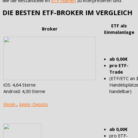
wie die Bestandteile im
ETF-Namen
zu interpretieren sind.
DIE BESTEN ETF-BROKER IM VERGLEICH
ETF als
Broker
Einmalanlage
ab 0,00€
pro ETF-
Trade
(ETF/ETC an
iOS: 4,64 Sterne
Handelsplätz
Android: 4,30 Sterne
handelbar)
Einzel-
,
Junior-Depots
ab 0,00€
pro ETF-