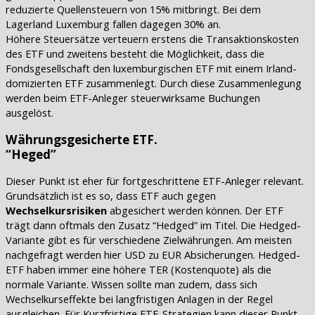
reduzierte Quellensteuern von 15% mitbringt. Bei dem
Lagerland Luxemburg fallen dagegen 30% an.
Höhere Steuersätze verteuern erstens die Transaktionskosten
des ETF und zweitens besteht die Möglichkeit, dass die
Fondsgesellschaft den luxemburgischen ETF mit einem Irland-
domizierten ETF zusammenlegt. Durch diese Zusammenlegung
werden beim ETF-Anleger steuerwirksame Buchungen
ausgelöst.
Währungsgesicherte ETF.
“Heged”
Dieser Punkt ist eher für fortgeschrittene ETF-Anleger relevant.
Grundsätzlich ist es so, dass ETF auch gegen
Wechselkursrisiken
abgesichert werden können. Der ETF
trägt dann oftmals den Zusatz “Hedged” im Titel. Die Hedged-
Variante gibt es für verschiedene Zielwährungen. Am meisten
nachgefragt werden hier USD zu EUR Absicherungen. Hedged-
ETF haben immer eine höhere TER (Kostenquote) als die
normale Variante. Wissen sollte man zudem, dass sich
Wechselkurseffekte bei langfristigen Anlagen in der Regel
ausgleichen. Für Kurzfristige ETF-Strategien kann dieser Punkt