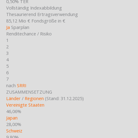
0,50%
TER
Vollständig
Indexabbildung
Thesaurierend
Ertragsverwendung
85,12 Mio €
Fondsgröße in €
Ja
Sparplan
Renditechance / Risiko
1
2
3
4
5
6
7
nach
SRRI
ZUSAMMENSETZUNG
Länder
/
Regionen
(Stand: 31.12.2025)
Vereinigte Staaten
46,06%
Japan
28,00%
Schweiz
9,80%