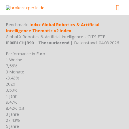
Skip
Mai
to
content
Men
Benchmark:
Indxx Global Robotics & Artificial
Intelligence Thematic v2 Index
Global X Robotics & Artificial Intelligence UCITS ETF
IE00BLCHJB90 | Thesaurierend |
Datenstand: 04.08.2026
Performance in Euro
1 Woche
7,56%
3 Monate
-3,43%
2026
3,50%
1 Jahr
9,47%
8,42% p.a
3 Jahre
27,43%
5 Jahre