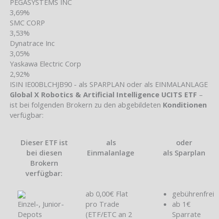
PEGASYSTEMS INC
3,69%
SMC CORP
3,53%
Dynatrace Inc
3,05%
Yaskawa Electric Corp
2,92%
ISIN IE00BLCHJB90 - als SPARPLAN oder als EINMALANLAGE
Global X Robotics & Artificial Intelligence UCITS ETF
–
ist bei folgenden Brokern zu den abgebildeten
Konditionen
verfügbar:
Dieser ETF ist
als
oder
bei diesen
Einmalanlage
als Sparplan
Brokern
verfügbar:
ab 0,00€ Flat
gebührenfrei
Einzel-, Junior-
pro Trade
ab 1€
Depots
(ETF/ETC an 2
Sparrate