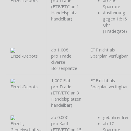
Einzel-Depots
pro Trade
ab 25€
(ETF/ETC an 1
Sparrate
Handelsplatz
Ausführung
handelbar)
gegen 16:15
Uhr
(Tradegate)
ab 1,00€
ETF nicht als
Einzel-Depots
pro Trade
Sparplan verfügbar
diverse
Börsenplätze
1,00€ Flat
ETF nicht als
Einzel-Depots
pro Trade
Sparplan verfügbar
(ETF/ETC an 3
Handelsplätzen
handelbar)
ab 0,00€
gebührenfrei
Einzel-,
pro Kauf
ab 1€
Gemeinschafts-,
(ETF/ETC an 15
Sparrate