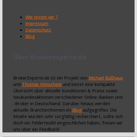
Wie testen wir ?
Impressum
Datenschutz
Blog
Über Brokerexperte.de
BrokerExperte.de ist ein Projekt von
Michael Bußhaus
und
Thomas Hönscheid
und bietet eine kompakte
Übersicht über aktuelle Konditionen & Preise sowie
Neukundenaktionen verschiedener Online-Banken und
-Broker in Deutschland. Darüber hinaus werden
aktuelle Branchenthemen im
Blog
aufgegriffen. Die
Inhalte wurden sehr sorgfältig recherchiert, sollte sich
doch ein Fehlerteufel eingeschlichen haben, freuen wir
uns über ein Feedback!