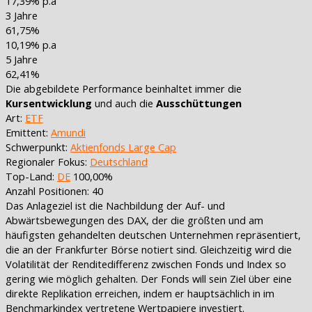
17,39% p.a
3 Jahre
61,75%
10,19% p.a
5 Jahre
62,41%
Die abgebildete Performance beinhaltet immer die
Kursentwicklung
und auch die
Ausschüttungen
Art:
ETF
Emittent:
Amundi
Schwerpunkt:
Aktienfonds Large Cap
Regionaler Fokus:
Deutschland
Top-Land:
DE
100,00%
Anzahl Positionen: 40
Das Anlageziel ist die Nachbildung der Auf- und
Abwärtsbewegungen des DAX, der die größten und am
häufigsten gehandelten deutschen Unternehmen repräsentiert,
die an der Frankfurter Börse notiert sind. Gleichzeitig wird die
Volatilität der Renditedifferenz zwischen Fonds und Index so
gering wie möglich gehalten. Der Fonds will sein Ziel über eine
direkte Replikation erreichen, indem er hauptsächlich in im
Benchmarkindex vertretene Wertpapiere investiert.