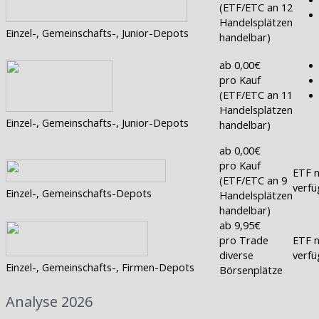
(ETF/ETC an 12
Handelsplätzen
Einzel-, Gemeinschafts-, Junior-Depots
handelbar)
ab 0,00€
pro Kauf
(ETF/ETC an 11
Handelsplätzen
Einzel-, Gemeinschafts-, Junior-Depots
handelbar)
ab 0,00€
pro Kauf
ETF n
(ETF/ETC an 9
verfü
Einzel-, Gemeinschafts-Depots
Handelsplätzen
handelbar)
ab 9,95€
pro Trade
ETF n
diverse
verfü
Einzel-, Gemeinschafts-, Firmen-Depots
Börsenplätze
Analyse 2026