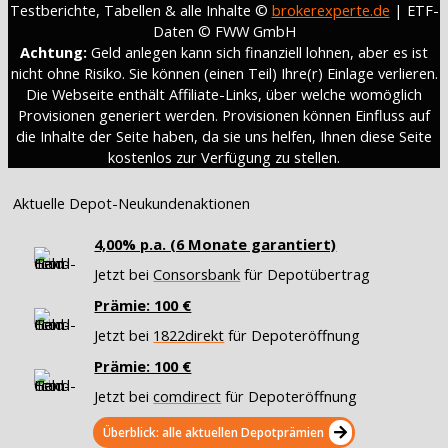
Testberichte, Tabellen & alle Inhalte ©
brokerexperte.de
| ETF-
Daten © FWW GmbH
Achtung:
Geld anlegen kann sich finanziell lohnen, aber es ist
nicht ohne Risiko. Sie können (einen Teil) Ihre(r) Einlage verlieren.
Die Webseite enthält Affiliate-Links, über welche womöglich
Provisionen generiert werden. Provisionen können Einfluss auf
die Inhalte der Seite haben, da sie uns helfen, Ihnen diese Seite
kostenlos zur Verfügung zu stellen.
Aktuelle Depot-Neukundenaktionen
4,00% p.a. (6 Monate garantiert)
Jetzt bei
Consorsbank
für Depotübertrag
Prämie: 100 €
Jetzt bei
1822direkt
für Depoteröffnung
Prämie: 100 €
Jetzt bei
comdirect
für Depoteröffnung
Überblick: alle aktuellen Depotprämien