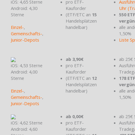
iOS: 4,65 Sterne
pro ETF-
Ausführ
Android: 4,30
Kauforder
Uhr (Tr
Sterne
(ETF/ETC an
15
550 ET
Handelsplätzen
vergün
Einzel-
,
handelbar)
alle and
Gemeinschafts-
,
1,50%
Junior-Depots
Liste S
ab 3,90€
ab 25€ 
iOS: 4,53 Sterne
pro ETF-
Ausführ
Android: 4,00
Kauforder
Tradeg
Sterne
(ETF/ETC an
12
178 ET
Handelsplätzen
vergün
Einzel-
,
handelbar)
alle and
Gemeinschafts-
,
1,50%
Junior-Depots
ab 0,00€
ab 25€ 
iOS: 4,62 Sterne
pro ETF-
Ausführ
Android: 4,60
Kauforder
Tradeg