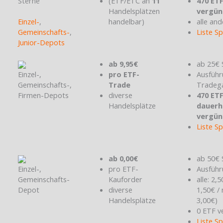
Sterne
(ETF/ETC an
11
470 ET
Handelsplätzen
vergün
Einzel-
,
handelbar)
alle and
Gemeinschafts-
,
Liste S
Junior-Depots
ab 9,95€
ab 25€ 
Einzel-,
pro ETF-
Ausführ
Gemeinschafts-,
Trade
Tradeg
Firmen-Depots
diverse
470 ET
Handelsplätze
dauerh
vergün
Liste S
ab 0,00€
ab 50€ 
Einzel-,
pro ETF-
Ausführ
Gemeinschafts-
Kauforder
alle: 2,
Depot
diverse
1,50€ /
Handelsplätze
3,00€)
0 ETF v
Liste S