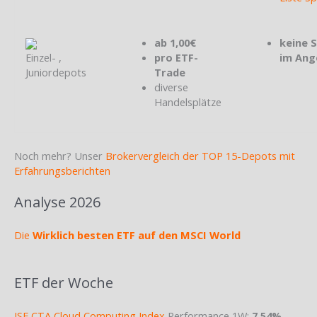
ab 1,00€
keine 
Einzel- ,
pro ETF-
im Ang
Juniordepots
Trade
diverse
Handelsplätze
Noch mehr? Unser
Brokervergleich der TOP 15-Depots mit
Erfahrungsberichten
Analyse 2026
Die
Wirklich besten ETF auf den MSCI World
ETF der Woche
ISE CTA Cloud Computing Index
Performance 1W:
7,54%