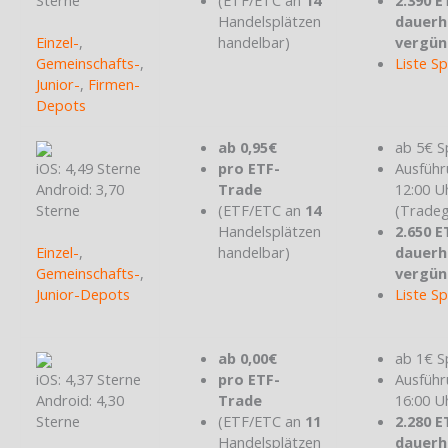
Sterne
(ETF/ETC an
14
2.390 E
Handelsplätzen
dauerh
Einzel-
,
handelbar)
vergün
Gemeinschafts-
,
Liste S
Junior-
,
Firmen-
Depots
ab 0,95€
ab 5€ S
iOS: 4,49 Sterne
pro ETF-
Ausführ
Android: 3,70
Trade
12:00 U
Sterne
(ETF/ETC an
14
(Tradeg
Handelsplätzen
2.650 E
Einzel-
,
handelbar)
dauerh
Gemeinschafts-
,
vergün
Junior-Depots
Liste S
ab 0,00€
ab 1€ S
iOS: 4,37 Sterne
pro ETF-
Ausführ
Android: 4,30
Trade
16:00 U
Sterne
(ETF/ETC an
11
2.280 E
Handelsplätzen
dauerh