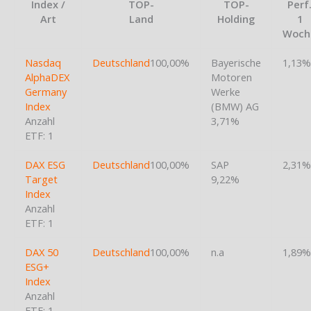
Index /
TOP-
TOP-
Perf
Art
Land
Holding
1
Woch
Nasdaq
Deutschland
100,00%
Bayerische
1,13%
AlphaDEX
Motoren
Germany
Werke
Index
(BMW) AG
Anzahl
3,71%
ETF: 1
DAX ESG
Deutschland
100,00%
SAP
2,31%
Target
9,22%
Index
Anzahl
ETF: 1
DAX 50
Deutschland
100,00%
n.a
1,89%
ESG+
Index
Anzahl
ETF: 1