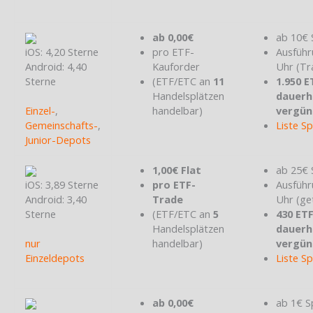
ab 0,00€
ab 10€ 
iOS: 4,20 Sterne
pro ETF-
Ausführ
Android: 4,40
Kauforder
Uhr (Tr
Sterne
(ETF/ETC an
11
1.950 E
Handelsplätzen
dauerh
Einzel-
,
handelbar)
vergün
Gemeinschafts-
,
Liste S
Junior-Depots
1,00€ Flat
ab 25€ 
iOS: 3,89 Sterne
pro ETF-
Ausführ
Android: 3,40
Trade
Uhr (ge
Sterne
(ETF/ETC an
5
430 ET
Handelsplätzen
dauerh
nur
handelbar)
vergün
Einzeldepots
Liste S
ab 0,00€
ab 1€ S