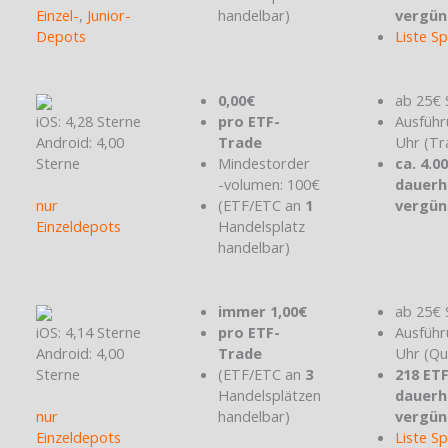
Einzel-
,
Junior-
handelbar)
vergün
Depots
Liste S
0,00€
ab 25€ 
iOS: 4,28 Sterne
pro ETF-
Ausführ
Android: 4,00
Trade
Uhr (Tr
Sterne
Mindestorder
ca. 4.0
-volumen: 100€
dauerh
nur
(ETF/ETC an
1
vergün
Einzeldepots
Handelsplatz
handelbar)
immer 1,00€
ab 25€ 
iOS: 4,14 Sterne
pro ETF-
Ausführ
Android: 4,00
Trade
Uhr (Qu
Sterne
(ETF/ETC an
3
218 ET
Handelsplätzen
dauerh
nur
handelbar)
vergün
Einzeldepots
Liste S