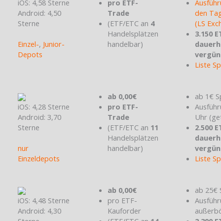
iOS: 4,58 Sterne
pro ETF-
Ausführ
Android: 4,50
Trade
den Tag
Sterne
(ETF/ETC an
4
(LS Exc
Handelsplätzen
3.150 E
Einzel-
,
Junior-
handelbar)
dauerh
Depots
vergün
Liste S
ab 0,00€
ab 1€ S
iOS: 4,28 Sterne
pro ETF-
Ausführ
Android: 3,70
Trade
Uhr (ge
Sterne
(ETF/ETC an
11
2.500 E
Handelsplätzen
dauerh
nur
handelbar)
vergün
Einzeldepots
Liste S
ab 0,00€
ab 25€ 
iOS: 4,48 Sterne
pro ETF-
Ausführ
Android: 4,30
Kauforder
außerbö