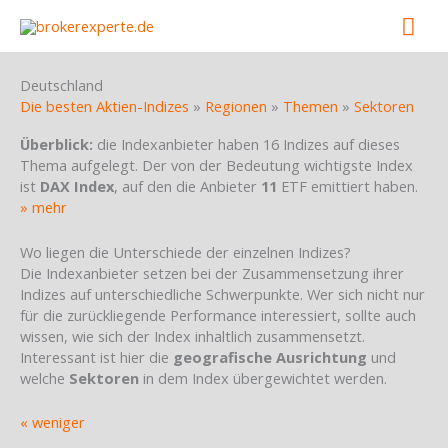
Skip
Mai
to
content
Men
Deutschland
Die besten Aktien-Indizes
»
Regionen
»
Themen
»
Sektoren
Überblick:
die Indexanbieter haben 16 Indizes auf dieses
Thema aufgelegt. Der von der Bedeutung wichtigste Index
ist
DAX Index
, auf den die Anbieter
11
ETF emittiert haben.
» mehr
Wo liegen die Unterschiede der einzelnen Indizes?
Die Indexanbieter setzen bei der Zusammensetzung ihrer
Indizes auf unterschiedliche Schwerpunkte. Wer sich nicht nur
für die zurückliegende Performance interessiert, sollte auch
wissen, wie sich der Index inhaltlich zusammensetzt.
Interessant ist hier die
geografische Ausrichtung
und
welche
Sektoren
in dem Index übergewichtet werden.
« weniger