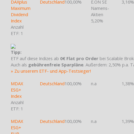
DAXplus
Deutschland
100,00%
E.ON SE
3,16%
Maximum
Namens-
Dividend
Aktien
Index
5,20%
Anzahl
ETF: 1
Tipp:
ETF auf diese Indizes ab
0€ Flat pro Order
bei Scalable Brok
Auch als
gebührenfreie Sparpläne
. Außerdem: 2,50% p.a. 
» Zu unserem ETF- und App-Testsieger!
MDAX
Deutschland
100,00%
n.a
1,38%
ESG+
Index
Anzahl
ETF: 1
MDAX
Deutschland
100,00%
n.a
1,39%
ESG+
EUR