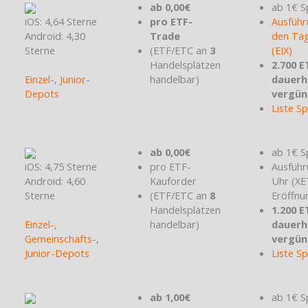
ab 0,00€
ab 1€ S
iOS: 4,64 Sterne
pro ETF-
Ausführ
Android: 4,30
Trade
den Tag
Sterne
(ETF/ETC an
3
(EIX)
Handelsplätzen
2.700 E
Einzel-
,
Junior-
handelbar)
dauerh
Depots
vergün
Liste S
ab 0,00€
ab 1€ S
iOS: 4,75 Sterne
pro ETF-
Ausführ
Android: 4,60
Kauforder
Uhr (X
Sterne
(ETF/ETC an
8
Eröffnu
Handelsplätzen
1.200 E
Einzel-
,
handelbar)
dauerh
Gemeinschafts-
,
vergün
Junior-Depots
Liste S
ab 1,00€
ab 1€ S