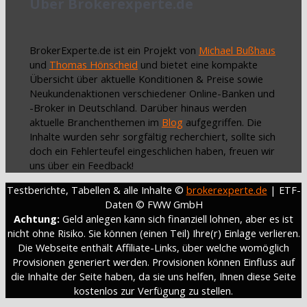
Über Brokerexperte.de
BrokerExperte.de ist ein Projekt von
Michael Bußhaus
und
Thomas Hönscheid
und bietet eine kompakte
Übersicht über aktuelle Konditionen & Preise sowie
Neukundenaktionen verschiedener Online-Banken und
-Broker in Deutschland. Darüber hinaus werden
aktuelle Branchenthemen im
Blog
aufgegriffen. Die
Inhalte wurden sehr sorgfältig recherchiert, sollte sich
doch ein Fehlerteufel eingeschlichen haben, freuen wir
uns über ein Feedback!
Testberichte, Tabellen & alle Inhalte ©
brokerexperte.de
| ETF-
Daten © FWW GmbH
Achtung:
Geld anlegen kann sich finanziell lohnen, aber es ist
nicht ohne Risiko. Sie können (einen Teil) Ihre(r) Einlage verlieren.
Die Webseite enthält Affiliate-Links, über welche womöglich
Provisionen generiert werden. Provisionen können Einfluss auf
die Inhalte der Seite haben, da sie uns helfen, Ihnen diese Seite
kostenlos zur Verfügung zu stellen.