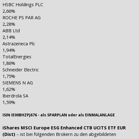
HSBC Holdings PLC
2,66%
ROCHE PS PAR AG
2,28%
ABB Ltd
2,14%
Astrazeneca Plc
1,94%
TotalEnergies
1,86%
Schneider Electric
1,75%
SIEMENS N AG
1,62%
Iberdrola SA
1,59%
ISIN IE00BHZPJ676 - als SPARPLAN oder als EINMALANLAGE
iShares MSCI Europe ESG Enhanced CTB UCITS ETF EUR
(Dist)
– ist bei folgenden Brokern zu den abgebildeten