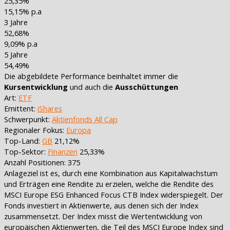
25,35%
15,15% p.a
3 Jahre
52,68%
9,09% p.a
5 Jahre
54,49%
Die abgebildete Performance beinhaltet immer die
Kursentwicklung
und auch die
Ausschüttungen
Art:
ETF
Emittent:
iShares
Schwerpunkt:
Aktienfonds All Cap
Regionaler Fokus:
Europa
Top-Land:
GB
21,12%
Top-Sektor:
Finanzen
25,33%
Anzahl Positionen: 375
Anlageziel ist es, durch eine Kombination aus Kapitalwachstum
und Erträgen eine Rendite zu erzielen, welche die Rendite des
MSCI Europe ESG Enhanced Focus CTB Index widerspiegelt. Der
Fonds investiert in Aktienwerte, aus denen sich der Index
zusammensetzt. Der Index misst die Wertentwicklung von
europäischen Aktienwerten, die Teil des MSCI Europe Index sind