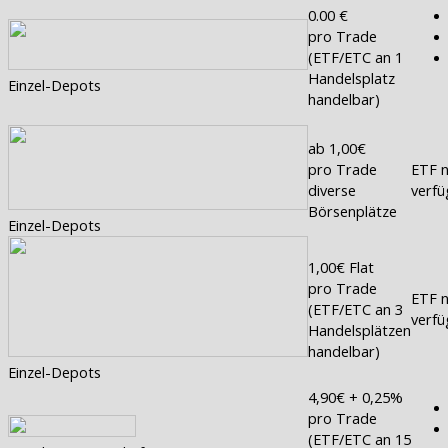
0.00 €
pro Trade
(ETF/ETC an 1
Handelsplatz
Einzel-Depots
handelbar)
ab 1,00€
pro Trade
ETF n
diverse
verfü
Börsenplätze
Einzel-Depots
1,00€ Flat
pro Trade
ETF n
(ETF/ETC an 3
verfü
Handelsplätzen
handelbar)
Einzel-Depots
4,90€ + 0,25%
pro Trade
(ETF/ETC an 15