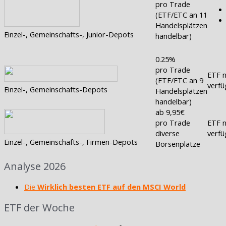
pro Trade
(ETF/ETC an 11
Handelsplätzen
Einzel-, Gemeinschafts-, Junior-Depots
handelbar)
0.25%
pro Trade
ETF n
(ETF/ETC an 9
verfü
Einzel-, Gemeinschafts-Depots
Handelsplätzen
handelbar)
ab 9,95€
pro Trade
ETF n
diverse
verfü
Einzel-, Gemeinschafts-, Firmen-Depots
Börsenplätze
Analyse 2026
Die
Wirklich besten ETF auf den MSCI World
ETF der Woche