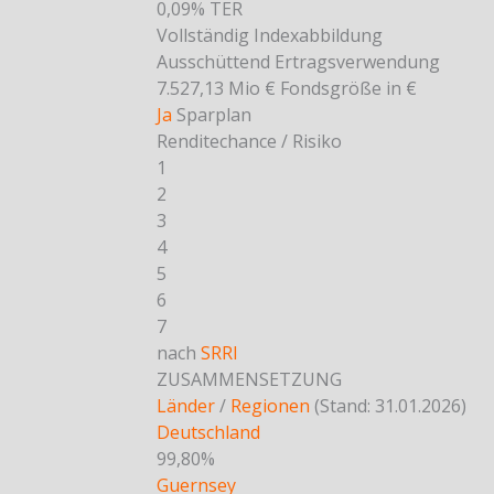
0,09%
TER
Vollständig
Indexabbildung
Ausschüttend
Ertragsverwendung
7.527,13 Mio €
Fondsgröße in €
Ja
Sparplan
Renditechance / Risiko
1
2
3
4
5
6
7
nach
SRRI
ZUSAMMENSETZUNG
Länder
/
Regionen
(Stand: 31.01.2026)
Deutschland
99,80%
Guernsey