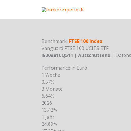
Skip
to
content
Benchmark:
FTSE 100 Index
Vanguard FTSE 100 UCITS ETF
IE00B810Q511 | Ausschüttend |
Datenst
Performance in Euro
1 Woche
0,57%
3 Monate
6,64%
2026
13,42%
1 Jahr
24,89%