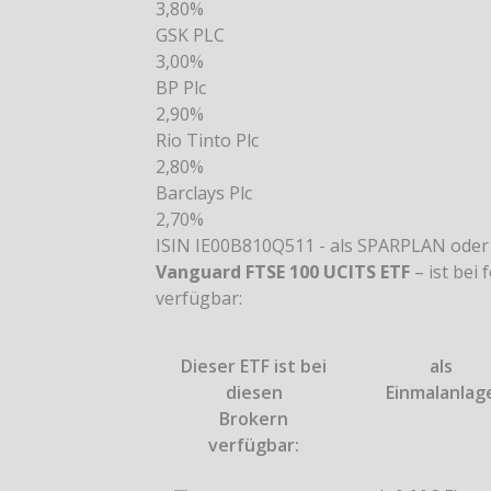
3,80%
GSK PLC
3,00%
BP Plc
2,90%
Rio Tinto Plc
2,80%
Barclays Plc
2,70%
ISIN IE00B810Q511 - als SPARPLAN ode
Vanguard FTSE 100 UCITS ETF
– ist bei
verfügbar:
Dieser ETF ist bei
als
diesen
Einmalanlag
Brokern
verfügbar: