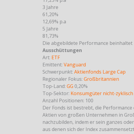
17,25% p.a
3 Jahre
61,20%
12,69% p.a
5 Jahre
81,73%
Die abgebildete Performance beinhaltet
Ausschüttungen
Art:
ETF
Emittent:
Vanguard
Schwerpunkt:
Aktienfonds Large Cap
Regionaler Fokus:
Großbritannien
Top-Land:
GG
0,20%
Top-Sektor:
Konsumgüter nicht-zyklisch
Anzahl Positionen: 100
Der Fonds ist bestrebt, die Performance
Aktien von großen Unternehmen in Großb
nachzubilden, indem er sein ganzes oder 
aus denen sich der Index zusammensetzt