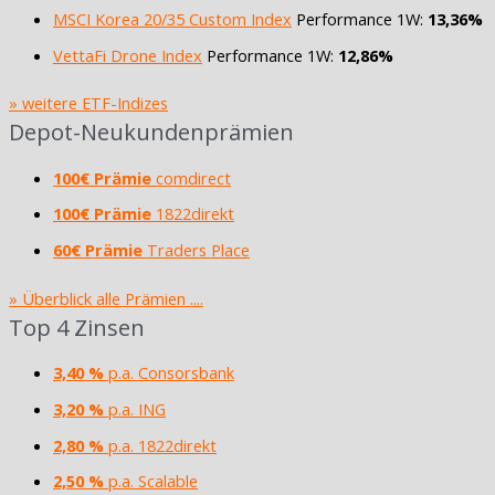
MSCI Korea 20/35 Custom Index
Performance 1W:
13,36%
VettaFi Drone Index
Performance 1W:
12,86%
» weitere ETF-Indizes
Depot-Neukundenprämien
100€ Prämie
comdirect
100€ Prämie
1822direkt
60€ Prämie
Traders Place
» Überblick alle Prämien ....
Top 4 Zinsen
3,40 %
p.a. Consorsbank
3,20 %
p.a. ING
2,80 %
p.a. 1822direkt
2,50 %
p.a. Scalable