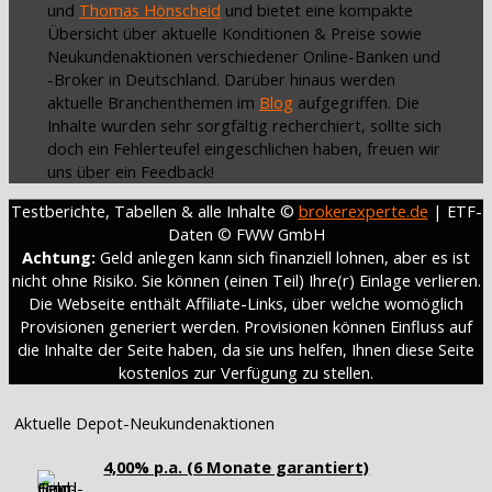
und
Thomas Hönscheid
und bietet eine kompakte
Übersicht über aktuelle Konditionen & Preise sowie
Neukundenaktionen verschiedener Online-Banken und
-Broker in Deutschland. Darüber hinaus werden
aktuelle Branchenthemen im
Blog
aufgegriffen. Die
Inhalte wurden sehr sorgfältig recherchiert, sollte sich
doch ein Fehlerteufel eingeschlichen haben, freuen wir
uns über ein Feedback!
Testberichte, Tabellen & alle Inhalte ©
brokerexperte.de
| ETF-
Daten © FWW GmbH
Achtung:
Geld anlegen kann sich finanziell lohnen, aber es ist
nicht ohne Risiko. Sie können (einen Teil) Ihre(r) Einlage verlieren.
Die Webseite enthält Affiliate-Links, über welche womöglich
Provisionen generiert werden. Provisionen können Einfluss auf
die Inhalte der Seite haben, da sie uns helfen, Ihnen diese Seite
kostenlos zur Verfügung zu stellen.
Aktuelle Depot-Neukundenaktionen
4,00% p.a. (6 Monate garantiert)