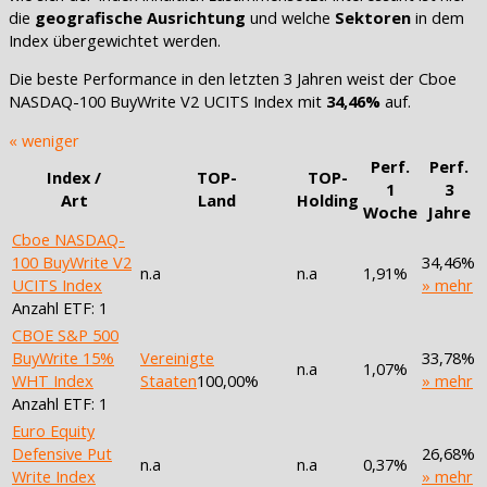
die
geografische Ausrichtung
und welche
Sektoren
in dem
Index übergewichtet werden.
Die beste Performance in den letzten 3 Jahren weist der Cboe
NASDAQ-100 BuyWrite V2 UCITS Index mit
34,46%
auf.
« weniger
Perf.
Perf.
Index /
TOP-
TOP-
1
3
Art
Land
Holding
Woche
Jahre
Cboe NASDAQ-
100 BuyWrite V2
34,46%
n.a
n.a
1,91%
UCITS Index
» mehr
Anzahl ETF: 1
CBOE S&P 500
BuyWrite 15%
Vereinigte
33,78%
n.a
1,07%
WHT Index
Staaten
100,00%
» mehr
Anzahl ETF: 1
Euro Equity
Defensive Put
26,68%
n.a
n.a
0,37%
Write Index
» mehr