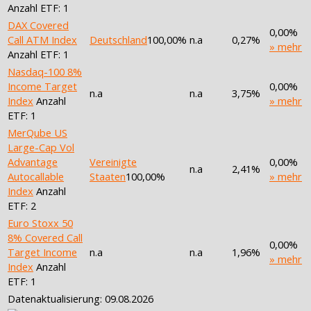
Anzahl ETF: 1
DAX Covered
0,00%
Call ATM Index
Deutschland
100,00%
n.a
0,27%
» mehr
Anzahl ETF: 1
Nasdaq-100 8%
Income Target
0,00%
n.a
n.a
3,75%
Index
Anzahl
» mehr
ETF: 1
MerQube US
Large-Cap Vol
Advantage
Vereinigte
0,00%
n.a
2,41%
Autocallable
Staaten
100,00%
» mehr
Index
Anzahl
ETF: 2
Euro Stoxx 50
8% Covered Call
0,00%
Target Income
n.a
n.a
1,96%
» mehr
Index
Anzahl
ETF: 1
Datenaktualisierung: 09.08.2026