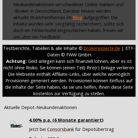
Neukundenaktionen verschiedener Online-Banken und
-Broker in Deutschland. Darüber hinaus werden
aktuelle Branchenthemen im
Blog
aufgegriffen. Die
Inhalte wurden sehr sorgfältig recherchiert, sollte sich
doch ein Fehlerteufel eingeschlichen haben, freuen wir
uns über ein Feedback!
Testberichte, Tabellen & alle Inhalte ©
brokerexperte.de
| ETF-
Daten © FWW GmbH
Achtung:
Geld anlegen kann sich finanziell lohnen, aber es ist
nicht ohne Risiko. Sie können (einen Teil) Ihre(r) Einlage verlieren.
Die Webseite enthält Affiliate-Links, über welche womöglich
Provisionen generiert werden. Provisionen können Einfluss auf
die Inhalte der Seite haben, da sie uns helfen, Ihnen diese Seite
kostenlos zur Verfügung zu stellen.
Aktuelle Depot-Neukundenaktionen
4,00% p.a. (6 Monate garantiert)
Jetzt bei
Consorsbank
für Depotübertrag