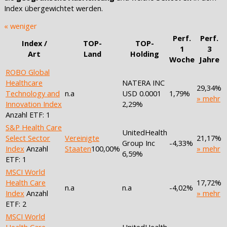
Index übergewichtet werden.
« weniger
Perf.
Perf.
Index /
TOP-
TOP-
1
3
Art
Land
Holding
Woche
Jahre
ROBO Global
Healthcare
NATERA INC
29,34%
Technology and
n.a
USD 0.0001
1,79%
» mehr
Innovation Index
2,29%
Anzahl ETF: 1
S&P Health Care
UnitedHealth
Select Sector
Vereinigte
21,17%
Group Inc
-4,33%
Index
Anzahl
Staaten
100,00%
» mehr
6,59%
ETF: 1
MSCI World
Health Care
17,72%
n.a
n.a
-4,02%
Index
Anzahl
» mehr
ETF: 2
MSCI World