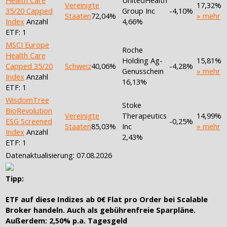
Health Care
UnitedHealth
Vereinigte
17,32%
35/20 Capped
Group Inc
-4,10%
Staaten
72,04%
» mehr
Index
Anzahl
4,66%
ETF: 1
MSCI Europe
Roche
Health Care
Holding Ag-
15,81%
Capped 35/20
Schweiz
40,06%
-4,28%
Genusschein
» mehr
Index
Anzahl
16,13%
ETF: 1
WisdomTree
Stoke
BioRevolution
Vereinigte
Therapeutics
14,99%
ESG Screened
-0,25%
Staaten
85,03%
Inc
» mehr
Index
Anzahl
2,43%
ETF: 1
Datenaktualisierung: 07.08.2026
Tipp:
ETF auf diese Indizes ab
0€ Flat pro Order
bei Scalable
Broker handeln. Auch als
gebührenfreie Sparpläne
.
Außerdem: 2,50% p.a. Tagesgeld