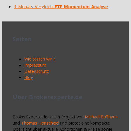
1-Monats-Vergleich:
ETF-Momentum-Analyse
Seiten
Wie testen wir ?
Impressum
Datenschutz
Blog
Über Brokerexperte.de
BrokerExperte.de ist ein Projekt von
Michael Bußhaus
und
Thomas Hönscheid
und bietet eine kompakte
Übersicht über aktuelle Konditionen & Preise sowie