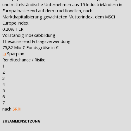
und mittelständische Unternehmen aus 15 Industrieländern in
Europa basierend auf dem traditionellen, nach
Marktkapitalisierung gewichteten Mutterindex, dem MSCI
Europe Index.
0,20%
TER
Vollständig
Indexabbildung
Thesaurierend
Ertragsverwendung
75,82 Mio €
Fondsgröße in €
Ja
Sparplan
Renditechance / Risiko
1
2
3
4
5
6
7
nach
SRRI
ZUSAMMENSETZUNG