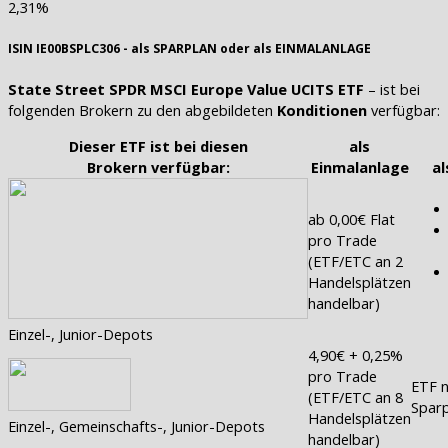
2,31%
ISIN IE00BSPLC306 - als SPARPLAN oder als EINMALANLAGE
State Street SPDR MSCI Europe Value UCITS ETF
– ist bei
folgenden Brokern zu den abgebildeten
Konditionen
verfügbar:
Dieser ETF ist bei diesen
als
Brokern verfügbar:
Einmalanlage
al
ab 0,00€ Flat
pro Trade
(ETF/ETC an 2
Handelsplätzen
handelbar)
Einzel-, Junior-Depots
4,90€ + 0,25%
pro Trade
ETF n
(ETF/ETC an 8
Sparp
Handelsplätzen
Einzel-, Gemeinschafts-, Junior-Depots
handelbar)