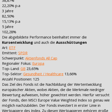
38,87%
22,20% p.a
3 Jahre
82,50%
15,13% p.a
5 Jahre
102,28%
Die abgebildete Performance beinhaltet immer die
Kursentwicklung
und auch die
Ausschüttungen
Art:
ETF
Emittent:
SPDR
Schwerpunkt:
Aktienfonds All Cap
Regionaler Fokus:
Europa
Top-Land:
GB
23,65%
Top-Sektor:
Gesundheit / Healthcare
13,66%
Anzahl Positionen: 125
Das Ziel des Fonds ist die Nachbildung der Wertentwicklung
europäischer Aktien, wobei Aktien, die die Merkmale niedriger
Bewertung aufweisen, höher gewichtet werden. Hierfür versucht
der Fonds, den MSCI Europe Value Weighted Index so genau wie
möglich nachzubilden. Der Fonds investiert in erster Linie in
Wertpapiere des Index. Zu diesen Wertpapieren gehören große