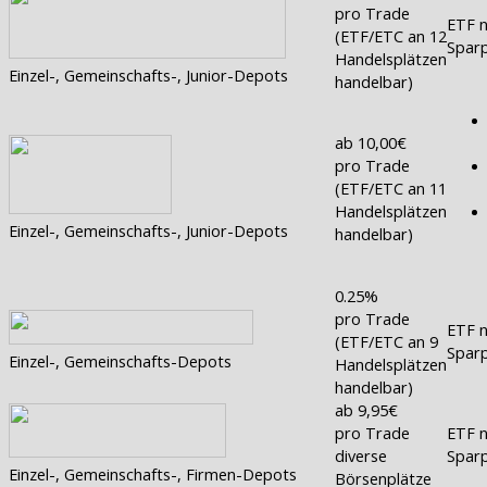
pro Trade
ETF n
(ETF/ETC an 12
Sparp
Handelsplätzen
Einzel-, Gemeinschafts-, Junior-Depots
handelbar)
ab 10,00€
pro Trade
(ETF/ETC an 11
Handelsplätzen
Einzel-, Gemeinschafts-, Junior-Depots
handelbar)
0.25%
pro Trade
ETF n
(ETF/ETC an 9
Sparp
Einzel-, Gemeinschafts-Depots
Handelsplätzen
handelbar)
ab 9,95€
pro Trade
ETF n
diverse
Sparp
Einzel-, Gemeinschafts-, Firmen-Depots
Börsenplätze