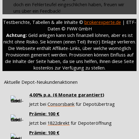
doch ein Fehlerteufel eingeschlichen haben, freuen wir
uns über ein Feedback!
Testberichte, Tabellen & alle Inhalte ©
brokerexperte.de
| ETF-
Daten © FWW GmbH
Achtung:
Geld anlegen kann sich finanziell lohnen, aber es ist
nicht ohne Risiko. Sie können (einen Teil) Ihre(r) Einlage verlieren.
Die Webseite enthält Affiliate-Links, über welche womöglich
Provisionen generiert werden. Provisionen können Einfluss auf
die Inhalte der Seite haben, da sie uns helfen, Ihnen diese Seite
kostenlos zur Verfügung zu stellen.
Aktuelle Depot-Neukundenaktionen
4,00% p.a. (6 Monate garantiert)
Jetzt bei
Consorsbank
für Depotübertrag
Prämie: 100 €
Jetzt bei
1822direkt
für Depoteröffnung
Prämie: 100 €