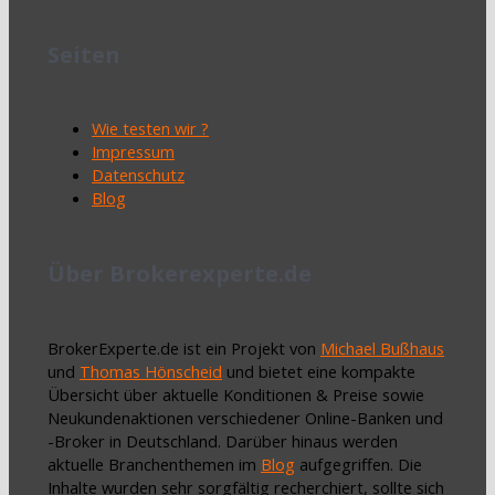
Seiten
Wie testen wir ?
Impressum
Datenschutz
Blog
Über Brokerexperte.de
BrokerExperte.de ist ein Projekt von
Michael Bußhaus
und
Thomas Hönscheid
und bietet eine kompakte
Übersicht über aktuelle Konditionen & Preise sowie
Neukundenaktionen verschiedener Online-Banken und
-Broker in Deutschland. Darüber hinaus werden
aktuelle Branchenthemen im
Blog
aufgegriffen. Die
Inhalte wurden sehr sorgfältig recherchiert, sollte sich