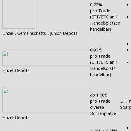
0,25%
pro Trade
(ETF/ETC an 11
Handelsplätzen
handelbar)
Einzel-, Gemeinschafts-, Junior-Depots
0.00 €
pro Trade
(ETF/ETC an 1
Handelsplatz
Einzel-Depots
handelbar)
ab 1,00€
pro Trade
ETF n
diverse
Sparp
Börsenplätze
Einzel-Depots
4,90€ + 0,25%