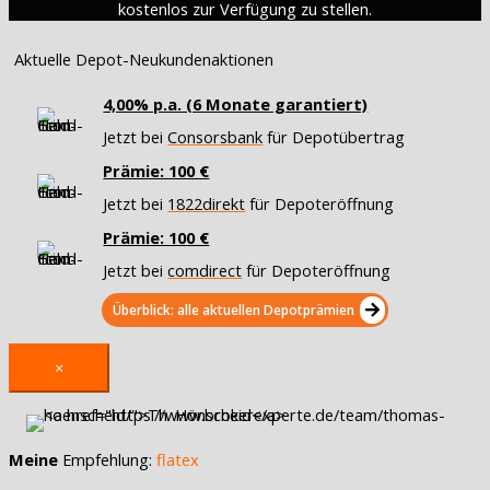
kostenlos zur Verfügung zu stellen.
Aktuelle Depot-Neukundenaktionen
4,00% p.a. (6 Monate garantiert)
Jetzt bei
Consorsbank
für Depotübertrag
Prämie: 100 €
Jetzt bei
1822direkt
für Depoteröffnung
Prämie: 100 €
Jetzt bei
comdirect
für Depoteröffnung
Überblick: alle aktuellen Depotprämien
×
Meine
Empfehlung:
flatex