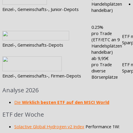
Handelsplätzen
Einzel-, Gemeinschafts-, Junior-Depots
handelbar)
0.25%
pro Trade
ETF n
(ETF/ETC an 9
Sparp
Einzel-, Gemeinschafts-Depots
Handelsplätzen
handelbar)
ab 9,95€
pro Trade
ETF n
diverse
Sparp
Einzel-, Gemeinschafts-, Firmen-Depots
Börsenplätze
Analyse 2026
Die
Wirklich besten ETF auf den MSCI World
ETF der Woche
Solactive Global Hydrogen v2 Index
Performance 1W: