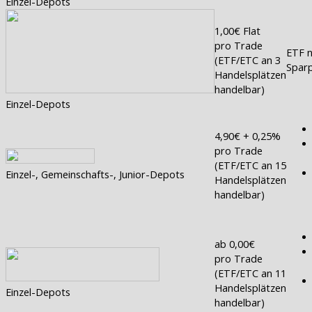
Einzel-Depots
1,00€ Flat
pro Trade
ETF n
(ETF/ETC an 3
Sparp
Handelsplätzen
handelbar)
Einzel-Depots
4,90€ + 0,25%
pro Trade
(ETF/ETC an 15
Einzel-, Gemeinschafts-, Junior-Depots
Handelsplätzen
handelbar)
ab 0,00€
pro Trade
(ETF/ETC an 11
Handelsplätzen
Einzel-Depots
handelbar)