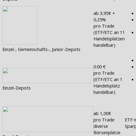
ab 3,95€ +
0,25%
pro Trade
(ETF/ETC an 11
Handelsplätzen
handelbar)
Einzel-, Gemeinschafts-, Junior-Depots
0.00 €
pro Trade
(ETF/ETC an 1
Handelsplatz
Einzel-Depots
handelbar)
ab 1,00€
pro Trade
ETF n
diverse
Sparp
Börsenplätze