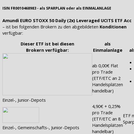
ISIN FR0010468983 - als SPARPLAN oder als EINMALANLAGE
Amundi EURO STOXX 50 Daily (2x) Leveraged UCITS ETF Acc
– ist bei folgenden Brokern zu den abgebildeten
Konditionen
verfügbar:
Dieser ETF ist bei diesen
als
Brokern verfügbar:
Einmalanlage
al
ab 0,00€ Flat
pro Trade
(ETF/ETC an 2
Handelsplätzen
handelbar)
Einzel-, Junior-Depots
4,90€ + 0,25%
pro Trade
ETF n
(ETF/ETC an 8
Sparp
Handelsplätzen
Einzel-, Gemeinschafts-, Junior-Depots
handelbar)