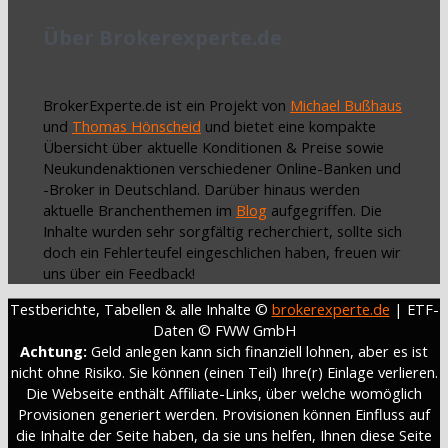
Über Brokerexperte.de
BrokerExperte.de ist ein Projekt von
Michael Bußhaus
und
Thomas Hönscheid
und bietet eine kompakte
Übersicht über aktuelle Konditionen & Preise sowie
Neukundenaktionen verschiedener Online-Banken und
-Broker in Deutschland. Darüber hinaus werden
aktuelle Branchenthemen im
Blog
aufgegriffen. Die
Inhalte wurden sehr sorgfältig recherchiert, sollte sich
doch ein Fehlerteufel eingeschlichen haben, freuen wir
uns über ein Feedback!
Testberichte, Tabellen & alle Inhalte ©
brokerexperte.de
| ETF-
Daten © FWW GmbH
Achtung:
Geld anlegen kann sich finanziell lohnen, aber es ist
nicht ohne Risiko. Sie können (einen Teil) Ihre(r) Einlage verlieren.
Die Webseite enthält Affiliate-Links, über welche womöglich
Provisionen generiert werden. Provisionen können Einfluss auf
die Inhalte der Seite haben, da sie uns helfen, Ihnen diese Seite