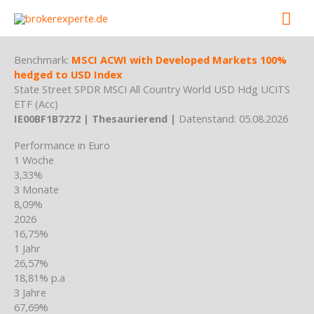
Skip
Mai
to
content
Men
Benchmark:
MSCI ACWI with Developed Markets 100%
hedged to USD Index
State Street SPDR MSCI All Country World USD Hdg UCITS
ETF (Acc)
IE00BF1B7272 | Thesaurierend |
Datenstand: 05.08.2026
Performance in Euro
1 Woche
3,33%
3 Monate
8,09%
2026
16,75%
1 Jahr
26,57%
18,81% p.a
3 Jahre
67,69%