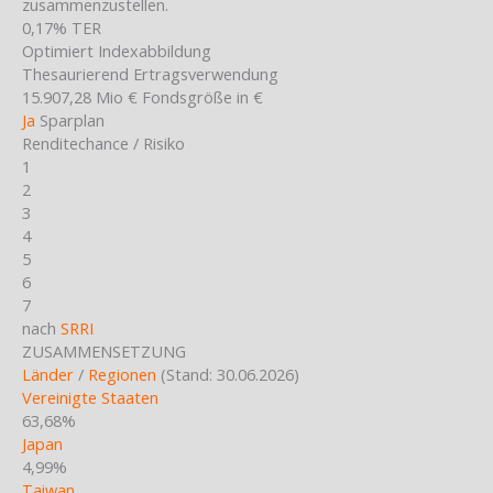
zusammenzustellen.
0,17%
TER
Optimiert
Indexabbildung
Thesaurierend
Ertragsverwendung
15.907,28 Mio €
Fondsgröße in €
Ja
Sparplan
Renditechance / Risiko
1
2
3
4
5
6
7
nach
SRRI
ZUSAMMENSETZUNG
Länder
/
Regionen
(Stand: 30.06.2026)
Vereinigte Staaten
63,68%
Japan
4,99%
Taiwan