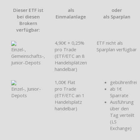
Dieser ETF ist
als
oder
bei diesen
Einmalanlage
als Sparplan
Brokern
verfügbar:
4,90€ + 0,25%
ETF nicht als
Einzel-,
pro Trade
Sparplan verfügbar
Gemeinschafts-,
(ETF/ETC an 8
Junior-Depots
Handelsplätzen
handelbar)
1,00€ Flat
gebührenfrei
Einzel-, Junior-
pro Trade
ab 1€
Depots
(ETF/ETC an 1
Sparrate
Handelsplatz
Ausführung
handelbar)
über den
Tag verteilt
(LS
Exchange)