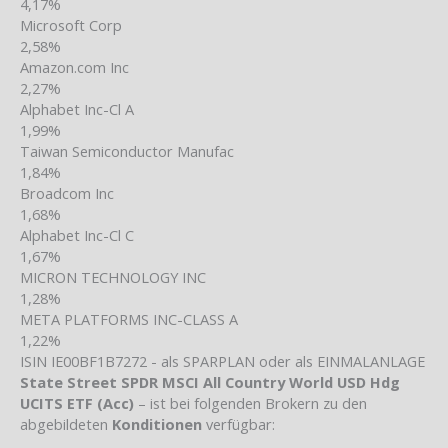
4,17%
Microsoft Corp
2,58%
Amazon.com Inc
2,27%
Alphabet Inc-Cl A
1,99%
Taiwan Semiconductor Manufac
1,84%
Broadcom Inc
1,68%
Alphabet Inc-Cl C
1,67%
MICRON TECHNOLOGY INC
1,28%
META PLATFORMS INC-CLASS A
1,22%
ISIN IE00BF1B7272 - als SPARPLAN oder als EINMALANLAGE
State Street SPDR MSCI All Country World USD Hdg
UCITS ETF (Acc)
– ist bei folgenden Brokern zu den
abgebildeten
Konditionen
verfügbar: