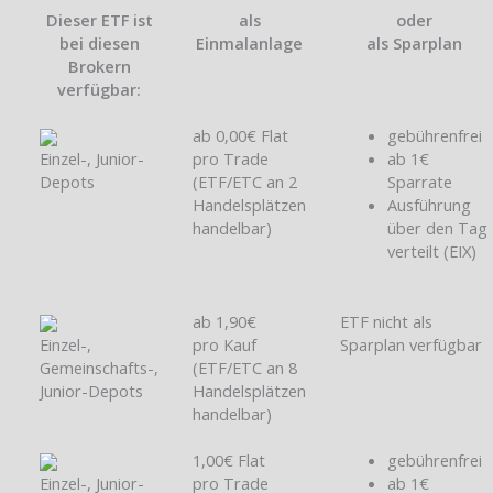
Dieser ETF ist
als
oder
bei diesen
Einmalanlage
als Sparplan
Brokern
verfügbar:
ab 0,00€ Flat
gebührenfrei
Einzel-, Junior-
pro Trade
ab 1€
Depots
(ETF/ETC an 2
Sparrate
Handelsplätzen
Ausführung
handelbar)
über den Tag
verteilt (EIX)
ab 1,90€
ETF nicht als
Einzel-,
pro Kauf
Sparplan verfügbar
Gemeinschafts-,
(ETF/ETC an 8
Junior-Depots
Handelsplätzen
handelbar)
1,00€ Flat
gebührenfrei
Einzel-, Junior-
pro Trade
ab 1€