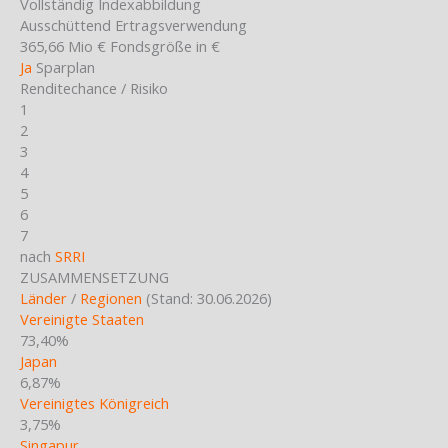
Vollständig
Indexabbildung
Ausschüttend
Ertragsverwendung
365,66 Mio €
Fondsgröße in €
Ja
Sparplan
Renditechance / Risiko
1
2
3
4
5
6
7
nach
SRRI
ZUSAMMENSETZUNG
Länder
/
Regionen
(Stand: 30.06.2026)
Vereinigte Staaten
73,40%
Japan
6,87%
Vereinigtes Königreich
3,75%
Singapur