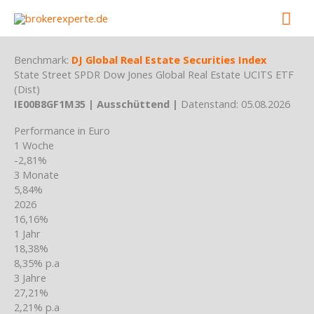
Skip
Mai
to
content
Men
Benchmark:
DJ Global Real Estate Securities Index
State Street SPDR Dow Jones Global Real Estate UCITS ETF
(Dist)
IE00B8GF1M35 | Ausschüttend |
Datenstand: 05.08.2026
Performance in Euro
1 Woche
-2,81%
3 Monate
5,84%
2026
16,16%
1 Jahr
18,38%
8,35% p.a
3 Jahre
27,21%
2,21% p.a