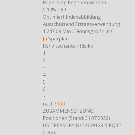
Regierung begeben werden.
0,10%
TER
Optimiert
Indexabbildung
Ausschüttend
Ertragsverwendung
1.247,69 Mio €
Fondsgröße in €
Ja
Sparplan
Renditechance / Risiko
1
2
3
4
5
6
7
nach
SRRI
ZUSAMMENSETZUNG
Positionen
(Stand: 31.07.2026)
US TREASURY N/B US91282CKQ32
0.76%