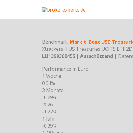
Skip
to
content
Benchmark:
Markit iBoxx USD Treasuri
Xtrackers II US Treasuries UCITS ETF 2
LU1399300455 | Ausschüttend |
Datens
Performance in Euro
1 Woche
0.34%
3 Monate
-0.49%
2026
-1.22%
1 Jahr
-0.39%