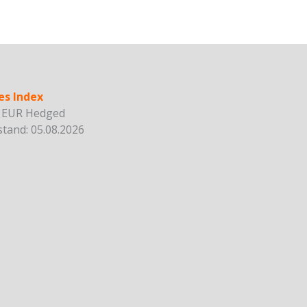
es Index
D EUR Hedged
tand: 05.08.2026