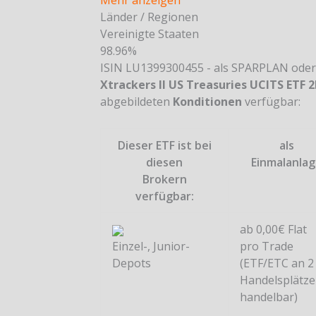
Mehr anzeigen
Länder / Regionen
Vereinigte Staaten
98.96%
ISIN LU1399300455 - als SPARPLAN ode
Xtrackers II US Treasuries UCITS ETF
abgebildeten
Konditionen
verfügbar:
Dieser ETF ist bei
als
diesen
Einmalanla
Brokern
verfügbar:
ab 0,00€ Flat
Einzel-, Junior-
pro Trade
Depots
(ETF/ETC an 2
Handelsplätz
handelbar)