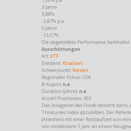
1,28% p.a
3 Jahre
3,88%
-2,87% p.a
5 Jahre
-13,57%
Die abgebildete Performance beinhaltet
Ausschüttungen
Art:
ETF
Emittent:
Xtrackers
Schwerpunkt:
Renten
Regionaler Fokus:
USA
Ø Kupon:
n.a
Duration (Jahre):
n.a
Anzahl Positionen: 302
Das Anlageziel des Fonds besteht darin,
Treasuries Index abzubilden. Der Refere
(Anleihen) mit einer Restlaufzeit von mi
von mindestens 1 Jahr an einem Neugewi