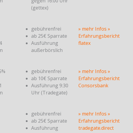
en
gegen 16:00 Uhr
(gettex)
gebührenfrei
» mehr Infos
»
ab 25€ Sparrate
Erfahrungsbericht
4
Ausführung
flatex
en
außerbörslich
25%
gebührenfrei
» mehr Infos
»
ab 10€ Sparrate
Erfahrungsbericht
1
Ausführung 9:30
Consorsbank
en
Uhr (Tradegate)
gebührenfrei
» mehr Infos
»
ab 25€ Sparrate
Erfahrungsbericht
Ausführung
tradegate.direct