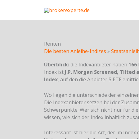
Skip
to
content
Renten
Die besten Anleihe-Indizes
»
Staatsanlei
Überblick:
die Indexanbieter haben
166
Index ist
J.P. Morgan Screened, Tilted
Index
, auf den die Anbieter 5 ETF emitti
Wo liegen die unterschiede der einzelnen
Die Indexanbieter setzen bei der Zusamm
Schwerpunkte. Wer sich nicht nur für die
wissen, wie sich der Index inhaltlich zu
Interessant ist hier die Art, der im Inde