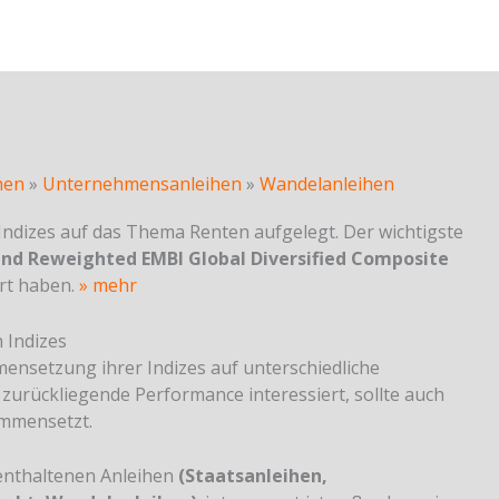
hen
»
Unternehmensanleihen
»
Wandelanleihen
Indizes auf das Thema Renten aufgelegt. Der wichtigste
 and Reweighted EMBI Global Diversified Composite
ert haben.
» mehr
 Indizes
ensetzung ihrer Indizes auf unterschiedliche
 zurückliegende Performance interessiert, sollte auch
sammensetzt.
x enthaltenen Anleihen
(Staatsanleihen,