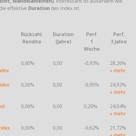
cht, Wandelanleihen)
. interessant ist außerdem wie
die effektive
Duration
des Index ist.
Rückzahl.
Duration
Perf.
Perf.
Rendite
(Jahre)
1
3 Jahre
Woche
0,00%
0,00
-0,93%
28,26%
ndex
» mehr
ndex
0,00%
0,00
-0,95%
24,92%
» mehr
ed
0,00%
0,00
0,20%
24,04%
» mehr
Index
0,00%
0,00
-0,62%
21,72%
» mehr