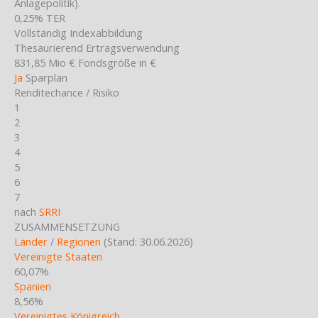
Anlagepolitik).
0,25%
TER
Vollständig
Indexabbildung
Thesaurierend
Ertragsverwendung
831,85 Mio €
Fondsgröße in €
Ja
Sparplan
Renditechance / Risiko
1
2
3
4
5
6
7
nach
SRRI
ZUSAMMENSETZUNG
Länder
/
Regionen
(Stand: 30.06.2026)
Vereinigte Staaten
60,07%
Spanien
8,56%
Vereinigtes Königreich