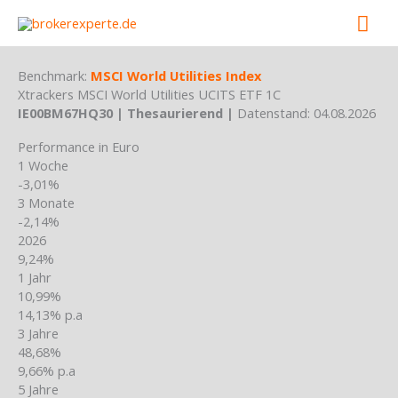
Skip
Mai
to
content
Men
Benchmark:
MSCI World Utilities Index
Xtrackers MSCI World Utilities UCITS ETF 1C
IE00BM67HQ30 | Thesaurierend |
Datenstand: 04.08.2026
Performance in Euro
1 Woche
-3,01%
3 Monate
-2,14%
2026
9,24%
1 Jahr
10,99%
14,13% p.a
3 Jahre
48,68%
9,66% p.a
5 Jahre