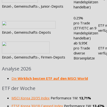
Handelsplätzen
Einzel-, Gemeinschafts-, Junior-Depots
handelbar)
0.25%
pro Trade
ETF n
(ETF/ETC an 9
verfü
Einzel-, Gemeinschafts-Depots
Handelsplätzen
handelbar)
ab 9,95€
pro Trade
ETF n
diverse
verfü
Einzel-, Gemeinschafts-, Firmen-Depots
Börsenplätze
Analyse 2026
Die
Wirklich besten ETF auf den MSCI World
ETF der Woche
MSCI Korea 20/35 Index
Performance 1W:
13,71%
FTSE Korea 30/18 Capped Index
Performance 1W:
13,47%