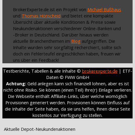
BrokerExperte.de ist ein Projekt von
Michael Bußhaus
und
Thomas Hönscheid
und bietet eine kompakte
Übersicht über aktuelle Konditionen & Preise sowie
Neukundenaktionen verschiedener Online-Banken und
-Broker in Deutschland. Darüber hinaus werden
aktuelle Branchenthemen im
Blog
aufgegriffen. Die
Inhalte wurden sehr sorgfältig recherchiert, sollte sich
doch ein Fehlerteufel eingeschlichen haben, freuen wir
uns über ein Feedback!
Testberichte, Tabellen & alle Inhalte ©
brokerexperte.de
| ETF-
Daten © FWW GmbH
Achtung:
Geld anlegen kann sich finanziell lohnen, aber es ist
nicht ohne Risiko. Sie können (einen Teil) Ihre(r) Einlage verlieren.
Die Webseite enthält Affiliate-Links, über welche womöglich
Provisionen generiert werden. Provisionen können Einfluss auf
die Inhalte der Seite haben, da sie uns helfen, Ihnen diese Seite
kostenlos zur Verfügung zu stellen.
Aktuelle Depot-Neukundenaktionen