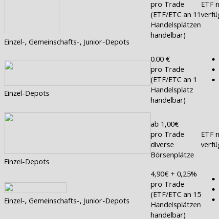
pro Trade
ETF n
(ETF/ETC an 11
verfü
Handelsplätzen
handelbar)
Einzel-, Gemeinschafts-, Junior-Depots
0.00 €
pro Trade
(ETF/ETC an 1
Handelsplatz
Einzel-Depots
handelbar)
ab 1,00€
pro Trade
ETF n
diverse
verfü
Börsenplätze
Einzel-Depots
4,90€ + 0,25%
pro Trade
(ETF/ETC an 15
Einzel-, Gemeinschafts-, Junior-Depots
Handelsplätzen
handelbar)