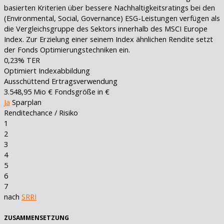
basierten Kriterien über bessere Nachhaltigkeitsratings bei den
(Environmental, Social, Governance) ESG-Leistungen verfügen als
die Vergleichsgruppe des Sektors innerhalb des MSCI Europe
Index. Zur Erzielung einer seinem Index ähnlichen Rendite setzt
der Fonds Optimierungstechniken ein.
0,23%
TER
Optimiert
Indexabbildung
Ausschüttend
Ertragsverwendung
3.548,95 Mio €
Fondsgröße in €
Ja
Sparplan
Renditechance / Risiko
1
2
3
4
5
6
7
nach
SRRI
ZUSAMMENSETZUNG