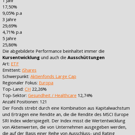
1 Jahr
17,50%
9,05% p.a
3 Jahre
29,69%
4,71% p.a
5 Jahre
25,86%
Die abgebildete Performance beinhaltet immer die
Kursentwicklung
und auch die
Ausschüttungen
Art:
ETF
Emittent:
iShares
Schwerpunkt:
Aktienfonds Large Cap
Regionaler Fokus:
Europa
Top-Land:
CH
22,26%
Top-Sektor:
Gesundheit / Healthcare
12,74%
Anzahl Positionen: 121
Der Fonds strebt durch eine Kombination aus Kapitalwachstum
und Erträgen eine Rendite an, die die Rendite des MSCI Europe
SRI Index widerspiegelt. Der Index misst die Wertentwicklung
von Aktienwerten, die von Unternehmen ausgegeben werden,
die auf der Basis einer Reihe von Ausschluss- und Rating