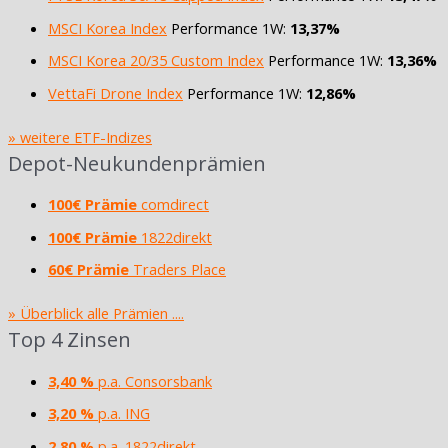
MSCI Korea Index
Performance 1W:
13,37%
MSCI Korea 20/35 Custom Index
Performance 1W:
13,36%
VettaFi Drone Index
Performance 1W:
12,86%
» weitere ETF-Indizes
Depot-Neukundenprämien
100€ Prämie
comdirect
100€ Prämie
1822direkt
60€ Prämie
Traders Place
» Überblick alle Prämien ....
Top 4 Zinsen
3,40 %
p.a. Consorsbank
3,20 %
p.a. ING
2,80 %
p.a. 1822direkt