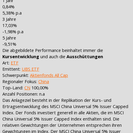
1 Jahr
0,84%
5,38% p.a
3 Jahre
17,03%
-1,98% p.a
5 Jahre
-9,51%
Die abgebildete Performance beinhaltet immer die
Kursentwicklung
und auch die
Ausschüttungen
Art:
ETF
Emittent:
UBS ETF
Schwerpunkt:
Aktienfonds All Cap
Regionaler Fokus:
China
Top-Land:
CN
100,00%
Anzahl Positionen: n.a
Das Anlageziel besteht in der Replikation der Kurs- und
Ertragsentwicklung des MSCI China Universal 5% Issuer Capped
Index. Der Fonds investiert generell in alle Aktien, die im MSCI
China Universal 5% Issuer Capped Index enthalten sind. Die
relativen Gewichtungen der Unternehmen entsprechen ihren
Gewichtungen im Index. Der MSCI China Universal 5% Issuer