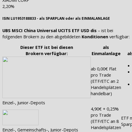
2,20%
ISIN LU1953188833 - als SPARPLAN oder als EINMALANLAGE
UBS MSCI China Universal UCITS ETF USD dis
– ist bei
folgenden Brokern zu den abgebildeten
Konditionen
verfügbar:
Dieser ETF ist bei diesen
als
Brokern verfügbar:
Einmalanlage
al
ab 0,00€ Flat
pro Trade
(ETF/ETC an 2
Handelsplätzen
handelbar)
Einzel-, Junior-Depots
4,90€ + 0,25%
pro Trade
ETF n
(ETF/ETC an 8
Sparp
Handelsplätzen
Einzel-, Gemeinschafts-, Junior-Depots