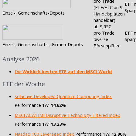
pro Trade
ETF n
(ETF/ETC an 9
Sparp
Einzel-, Gemeinschafts-Depots
Handelsplätzen
handelbar)
ab 9,95€
pro Trade
ETF n
diverse
Sparp
Einzel-, Gemeinschafts-, Firmen-Depots
Börsenplätze
Analyse 2026
Die
Wirklich besten ETF auf den MSCI World
ETF der Woche
Solactive Developed Quantum Computing Index
Performance 1W:
14,62%
MSCI ACWI IMI Disruptive Technology Filtered Index
Performance 1W:
13,23%
Nasdaq 100 Leveraged Index
Performance 1W:
12,90%