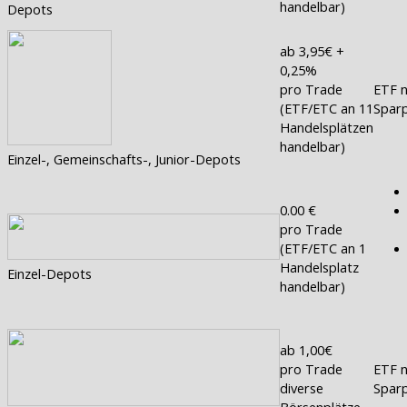
handelbar)
Depots
ab 3,95€ +
0,25%
pro Trade
ETF n
(ETF/ETC an 11
Sparp
Handelsplätzen
handelbar)
Einzel-, Gemeinschafts-, Junior-Depots
0.00 €
pro Trade
(ETF/ETC an 1
Handelsplatz
Einzel-Depots
handelbar)
ab 1,00€
pro Trade
ETF n
diverse
Sparp
Börsenplätze