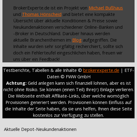
BrokerExperte.de ist ein Projekt von
Michael Bußhaus
und
Thomas Hönscheid
und bietet eine kompakte
Übersicht über aktuelle Konditionen & Preise sowie
Neukundenaktionen verschiedener Online-Banken und
-Broker in Deutschland. Darüber hinaus werden
aktuelle Branchenthemen im
Blog
aufgegriffen. Die
Inhalte wurden sehr sorgfältig recherchiert, sollte sich
doch ein Fehlerteufel eingeschlichen haben, freuen wir
uns über ein Feedback!
Testberichte, Tabellen & alle Inhalte ©
brokerexperte.de
| ETF-
Daten © FWW GmbH
Achtung:
Geld anlegen kann sich finanziell lohnen, aber es ist
nicht ohne Risiko. Sie können (einen Teil) Ihre(r) Einlage verlieren.
Die Webseite enthält Affiliate-Links, über welche womöglich
Provisionen generiert werden. Provisionen können Einfluss auf
die Inhalte der Seite haben, da sie uns helfen, Ihnen diese Seite
kostenlos zur Verfügung zu stellen.
Aktuelle Depot-Neukundenaktionen