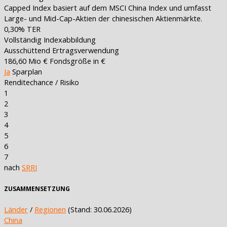
Capped Index basiert auf dem MSCI China Index und umfasst
Large- und Mid-Cap-Aktien der chinesischen Aktienmärkte.
0,30%
TER
Vollständig
Indexabbildung
Ausschüttend
Ertragsverwendung
186,60 Mio €
Fondsgröße in €
Ja
Sparplan
Renditechance / Risiko
1
2
3
4
5
6
7
nach
SRRI
ZUSAMMENSETZUNG
Länder
/
Regionen
(Stand: 30.06.2026)
China