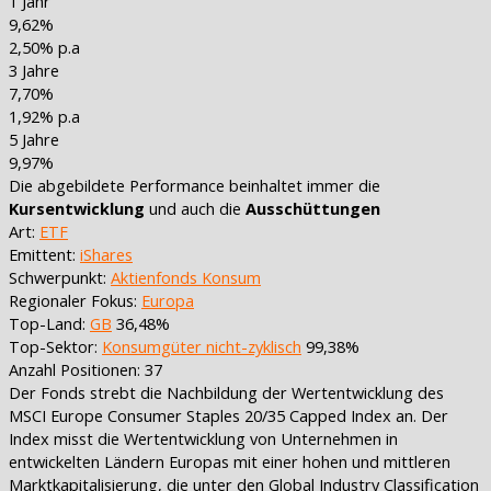
1 Jahr
9,62%
2,50% p.a
3 Jahre
7,70%
1,92% p.a
5 Jahre
9,97%
Die abgebildete Performance beinhaltet immer die
Kursentwicklung
und auch die
Ausschüttungen
Art:
ETF
Emittent:
iShares
Schwerpunkt:
Aktienfonds Konsum
Regionaler Fokus:
Europa
Top-Land:
GB
36,48%
Top-Sektor:
Konsumgüter nicht-zyklisch
99,38%
Anzahl Positionen: 37
Der Fonds strebt die Nachbildung der Wertentwicklung des
MSCI Europe Consumer Staples 20/35 Capped Index an. Der
Index misst die Wertentwicklung von Unternehmen in
entwickelten Ländern Europas mit einer hohen und mittleren
Marktkapitalisierung, die unter den Global Industry Classification