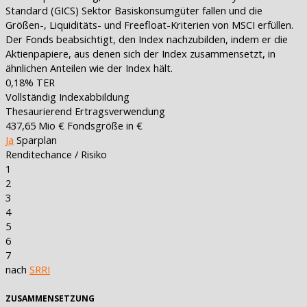
Standard (GICS) Sektor Basiskonsumgüter fallen und die
Größen-, Liquiditäts- und Freefloat-Kriterien von MSCI erfüllen.
Der Fonds beabsichtigt, den Index nachzubilden, indem er die
Aktienpapiere, aus denen sich der Index zusammensetzt, in
ähnlichen Anteilen wie der Index hält.
0,18%
TER
Vollständig
Indexabbildung
Thesaurierend
Ertragsverwendung
437,65 Mio €
Fondsgröße in €
Ja
Sparplan
Renditechance / Risiko
1
2
3
4
5
6
7
nach
SRRI
ZUSAMMENSETZUNG