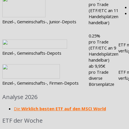
pro Trade
(ETF/ETC an 11
Handelsplätzen
Einzel-, Gemeinschafts-, Junior-Depots
handelbar)
0.25%
pro Trade
ETF n
(ETF/ETC an 9
verfü
Einzel-, Gemeinschafts-Depots
Handelsplätzen
handelbar)
ab 9,95€
pro Trade
ETF n
diverse
verfü
Einzel-, Gemeinschafts-, Firmen-Depots
Börsenplätze
Analyse 2026
Die
Wirklich besten ETF auf den MSCI World
ETF der Woche