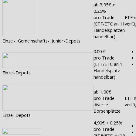
ab 3,95€ +
0,25%
pro Trade
ETF n
(ETF/ETC an 11
verfü
Handelsplätzen
handelbar)
Einzel-, Gemeinschafts-, Junior-Depots
0.00 €
pro Trade
(ETF/ETC an 1
Handelsplatz
Einzel-Depots
handelbar)
ab 1,00€
pro Trade
ETF n
diverse
verfü
Börsenplätze
Einzel-Depots
4,90€ + 0,25%
pro Trade
(ETF/ETC an 15