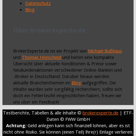
Datenschutz
Blog
Über Brokerexperte.de
BrokerExperte.de ist ein Projekt von
Michael Bußhaus
und
Thomas Hönscheid
und bietet eine kompakte
Übersicht über aktuelle Konditionen & Preise sowie
Neukundenaktionen verschiedener Online-Banken und
-Broker in Deutschland. Darüber hinaus werden
aktuelle Branchenthemen im
Blog
aufgegriffen. Die
Inhalte wurden sehr sorgfältig recherchiert, sollte sich
doch ein Fehlerteufel eingeschlichen haben, freuen wir
uns über ein Feedback!
Testberichte, Tabellen & alle Inhalte ©
brokerexperte.de
| ETF-
Daten © FWW GmbH
Achtung:
Geld anlegen kann sich finanziell lohnen, aber es ist
nicht ohne Risiko. Sie können (einen Teil) Ihre(r) Einlage verlieren.