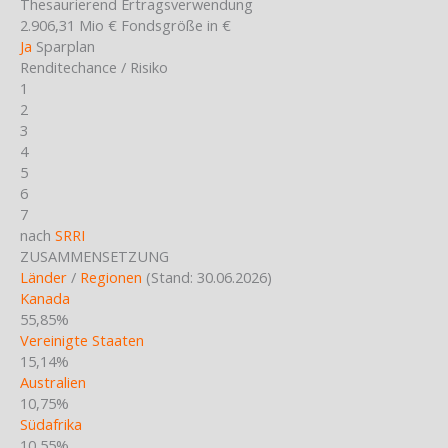
Thesaurierend
Ertragsverwendung
2.906,31 Mio €
Fondsgröße in €
Ja
Sparplan
Renditechance / Risiko
1
2
3
4
5
6
7
nach
SRRI
ZUSAMMENSETZUNG
Länder
/
Regionen
(Stand: 30.06.2026)
Kanada
55,85%
Vereinigte Staaten
15,14%
Australien
10,75%
Südafrika
10,55%